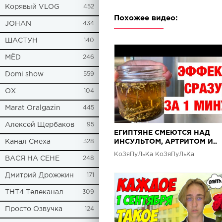
Корявый VLOG
452
Похожее видео:
JOHAN
434
ШАСТУН
140
МЁD
246
Domi show
559
ОХ
104
Marat Oralgazin
445
Алексей Щербаков
95
ЕГИПТЯНЕ СМЕЮТСЯ НАД
Канал Смеха
328
ИНСУЛЬТОМ, АРТРИТОМ И..
ДОСТАТОЧНО ТРИ ЛОЖКИ В
КоЗяПуЛьКа КоЗяПуЛьКа
ВАСЯ НА СЕНЕ
248
Дмитрий Дрожжин
171
ТНТ4 Телеканал
309
Просто Озвучка
124