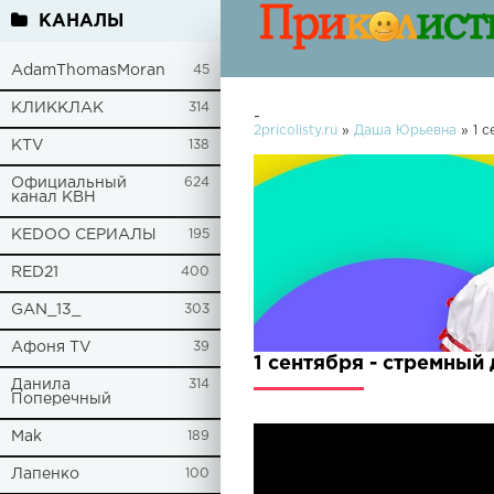
КАНАЛЫ
AdamThomasMoran
45
КЛИККЛАК
314
-
2pricolisty.ru
»
Даша Юрьевна
» 1 с
KTV
138
Официальный
624
канал КВН
KEDOO СЕРИАЛЫ
195
RED21
400
GAN_13_
303
Афоня TV
39
1 сентября - стремный
Данила
314
Поперечный
Mak
189
Лапенко
100