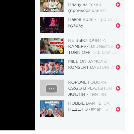
Плачу на техно
(премьера клипа)
Павел Воля - Про Ольгу
Бузову
НЕ ВЫКЛЮЧИЛА
КАМЕРУ/I DIDN&#39;T
TURN OFF THE CAMERA
[Красавица и
MILLION JAMOASI
Чудовище] (Выпуск 110)
KONSERT DASTURI 2019
КОРОЧЕ ГОВОРЯ,
CS:GO В РЕАЛЬНОЙ
ЖИЗНИ - ТимТим.
НОВЫЕ ВАЙНЫ ЗА
НЕДЕЛЮ (#gan_13_)