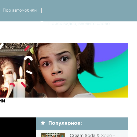
Про автомобили
ии
Популярное:
Cream Soda & Хлеб -