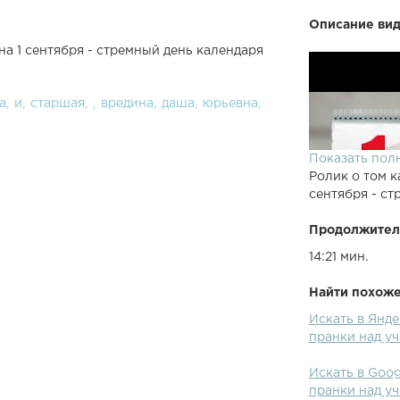
Описание вид
а 1 сентября - стремный день календаря
а
и
старшая
вредина
даша
юрьевна
Показать пол
Ролик о том к
сентября - ст
Продолжител
14:21 мин.
Найти похожее
Искать в Янде
пранки над у
Искать в Goog
пранки над у