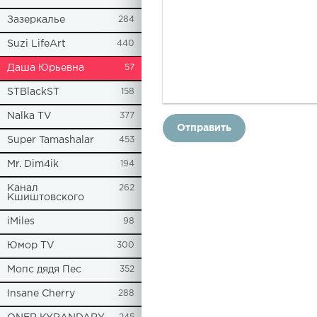
Зазеркалье
284
Suzi LifeArt
440
Даша Юрьевна
57
STBlackST
158
Nalka TV
377
Отправить
Super Tamashalar
453
Mr. Dim4ik
194
Канал
262
Кшиштовского
iMiles
98
Юмор TV
300
Мопс дядя Пес
352
Insane Cherry
288