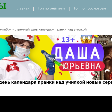
Главная
Топ по рейтингу
Топ по просмотрам
ентября - стремный день календаря пранки над училкой
 день календаря пранки над училкой новые сер