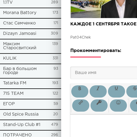
1.1TV
289
Morana Battory
173
Стас Семченко
171
КАЖДОЕ 1 СЕНТЯБРЯ ТАКОЕ
Dizayn Jamoasi
309
Pat04Chek
Максим
139
Старосвитский
Прокомментировать:
KULIK
331
Бар в большом
93
городе
Tatarka FM
193
715 TEAM
122
ЕГОР
59
Old Spice Russia
20
Stand-Up Club #1
479
ПОТРАЧЕНО
296