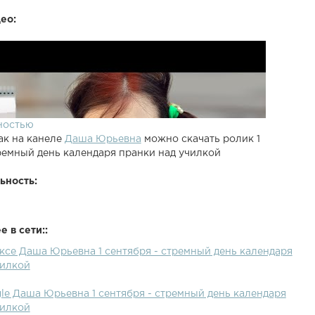
ео:
ностью
ак на канеле
Даша Юрьевна
можно скачать ролик 1
ремный день календаря пранки над училкой
ьность:
 в сети::
ксе Даша Юрьевна 1 сентября - стремный день календаря
чилкой
le Даша Юрьевна 1 сентября - стремный день календаря
чилкой