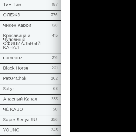
Tим Тим
197
ОЛЕЖЭ
376
Чикен Карри
128
Красавица и
415
Чудовище
ОФИЦИАЛЬНЫЙ
КАНАЛ
comedoz
216
Black Horse
201
Pat04Chek
262
Satyr
63
Апасный Канал
353
ЧЁ КАВО
50
Super Senya RU
356
YOUNG
245