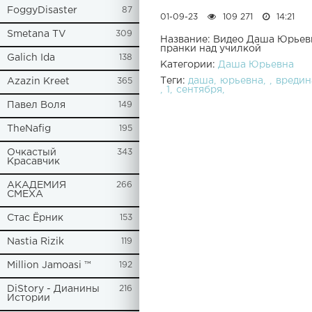
FoggyDisaster
87
01-09-23
109 271
14:21
Smetana TV
309
Название: Видео Даша Юрьевн
пранки над училкой
Galich Ida
138
Категории:
Даша Юрьевна
Теги:
даша
юрьевна
вредин
Azazin Kreet
365
1
сентября
Павел Воля
149
TheNafig
195
Очкастый
343
Красавчик
АКАДЕМИЯ
266
СМЕХА
Стас Ёрник
153
Nastia Rizik
119
Million Jamoasi ™
192
DiStory - Дианины
216
Истории