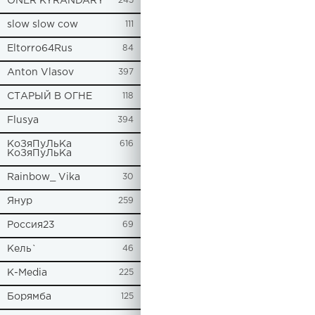
ONER KYRANDARY
245
slow slow cow
111
Eltorro64Rus
84
Anton Vlasov
397
СТАРЫЙ В ОГНЕ
118
Flusya
394
КоЗяПуЛьКа
616
КоЗяПуЛьКа
Rainbow_ Vika
30
Янур
259
Россия23
69
Кель`
46
К-Media
225
Борямба
125