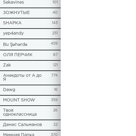
Sekavines
101
ЗОЖНУТЫЕ
40
SHAPKA
143
yep4andy
251
459
Bu Şəhərdə
ОЛЯ ПЕРЧИК
87
Zak
121
Анекдоты от А до
774
Я
Dawg
16
MOUNT SHOW
359
Твоя
26
одноклассница
Денис Сальманов
22
Мемная Папка
370