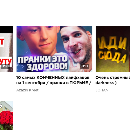
1:21
0:0
10 самых КОНЧЕННЫХ лайфхаков
Очень стремный
на 1 сентября / пранки в ТЮРЬМЕ /
darkness )
 ДЕНЬ
b /
Azazin Kreet
JOHAN