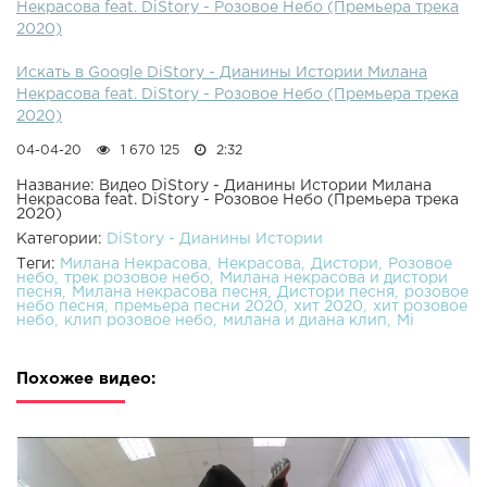
Некрасова feat. DiStory - Розовое Небо (Премьера трека
2020)
Искать в Google DiStory - Дианины Истории Милана
Некрасова feat. DiStory - Розовое Небо (Премьера трека
2020)
04-04-20
1 670 125
2:32
Название: Видео DiStory - Дианины Истории Милана
Некрасова feat. DiStory - Розовое Небо (Премьера трека
2020)
Категории:
DiStory - Дианины Истории
Теги:
Милана Некрасова
Некрасова
Дистори
Розовое
небо
трек розовое небо
Милана некрасова и дистори
песня
Милана некрасова песня
Дистори песня
розовое
небо песня
премьера песни 2020
хит 2020
хит розовое
небо
клип розовое небо
милана и диана клип
Mi
Похожее видео: