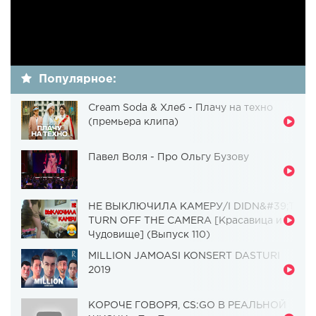
Популярное:
Cream Soda & Хлеб - Плачу на техно
(премьера клипа)
Павел Воля - Про Ольгу Бузову
НЕ ВЫКЛЮЧИЛА КАМЕРУ/I DIDN&#39;T
TURN OFF THE CAMERA [Красавица и
Чудовище] (Выпуск 110)
MILLION JAMOASI KONSERT DASTURI
2019
КОРОЧЕ ГОВОРЯ, CS:GO В РЕАЛЬНОЙ