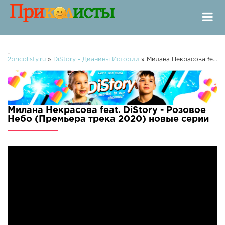
-
2pricolisty.ru
»
DiStory - Дианины Истории
» Милана Некрасова feat. DiStory - Розовое Небо (Премьера трека 2020)
Милана Некрасова feat. DiStory - Розовое
Небо (Премьера трека 2020) новые серии