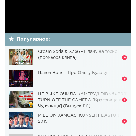
Популярное:
Cream Soda & Хлеб - Плачу на техно
(премьера клипа)
Павел Воля - Про Ольгу Бузову
НЕ ВЫКЛЮЧИЛА КАМЕРУ/I DIDN&#39;T
TURN OFF THE CAMERA [Красавица и
Чудовище] (Выпуск 110)
MILLION JAMOASI KONSERT DASTURI
2019