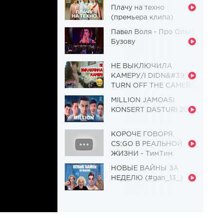
Плачу на техно
(премьера клипа)
Павел Воля - Про Ольгу
Бузову
НЕ ВЫКЛЮЧИЛА
КАМЕРУ/I DIDN&#39;T
TURN OFF THE CAMERA
[Красавица и
MILLION JAMOASI
Чудовище] (Выпуск 110)
KONSERT DASTURI 2019
КОРОЧЕ ГОВОРЯ,
CS:GO В РЕАЛЬНОЙ
ЖИЗНИ - ТимТим.
НОВЫЕ ВАЙНЫ ЗА
НЕДЕЛЮ (#gan_13_)