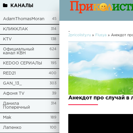
КАНАЛЫ
AdamThomasMoran
45
КЛИККЛАК
314
-
2pricolisty.ru
»
Flusya
» Анекдот про
KTV
138
Официальный
624
канал КВН
KEDOO СЕРИАЛЫ
195
RED21
400
GAN_13_
303
Афоня TV
39
Анекдот про случай в 
Данила
314
Поперечный
Mak
189
Лапенко
100