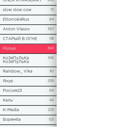
ONER KYRANDARY
245
slow slow cow
111
Eltorro64Rus
84
Anton Vlasov
397
СТАРЫЙ В ОГНЕ
118
Flusya
394
КоЗяПуЛьКа
616
КоЗяПуЛьКа
Rainbow_ Vika
30
Янур
259
Россия23
69
Кель`
46
К-Media
225
Борямба
125