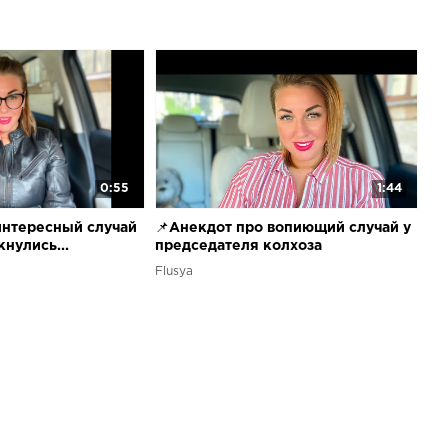
0:55
1:44
интересный случай
📌Анекдот про вопиющий случай у
кнулись...
председателя колхоза
Flusya