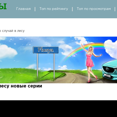
Главная
Топ по рейтингу
Топ по просмотрам
 случай в лесу
лесу новые серии