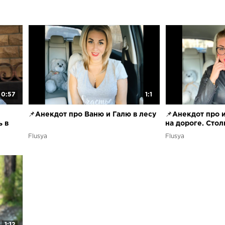
0:57
1:1
📌Анекдот про Ваню и Галю в лесу
📌Анекдот про 
ь в
на дороге. Стол
Flusya
Flusya
1:12