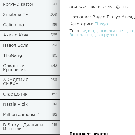
FoggyDisaster
87
06-05-24
105 045
1:13
Smetana TV
309
Название: Видео Flusya Анекд
Категории:
Flusya
Galich Ida
138
Теги:
видео
поделиться
т
бесплатно
загрузить
Azazin Kreet
365
Павел Воля
149
TheNafig
195
Очкастый
343
Красавчик
АКАДЕМИЯ
266
СМЕХА
Стас Ёрник
153
Nastia Rizik
119
Million Jamoasi ™
192
DiStory - Дианины
216
Истории
Похожее видео: