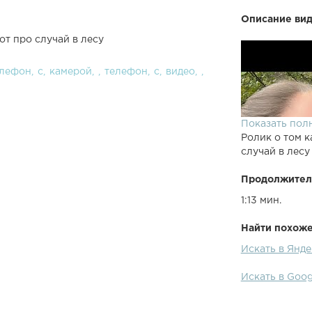
Описание вид
от про случай в лесу
елефон
с
камерой
телефон
с
видео
Показать пол
Ролик о том к
случай в лесу
Продолжител
1:13 мин.
Найти похожее
Искать в Янде
Искать в Goog