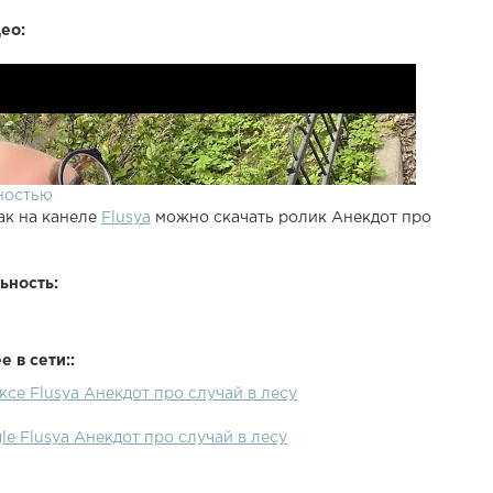
ео:
ностью
ак на канеле
Flusya
можно скачать ролик Анекдот про
ьность:
 в сети::
ксе Flusya Анекдот про случай в лесу
le Flusya Анекдот про случай в лесу