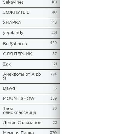
Sekavines
101
ЗОЖНУТЫЕ
40
SHAPKA
143
yep4andy
251
459
Bu Şəhərdə
ОЛЯ ПЕРЧИК
87
Zak
121
Анекдоты от А до
774
Я
Dawg
16
MOUNT SHOW
359
Твоя
26
одноклассница
Денис Сальманов
22
Мемная Папка
370