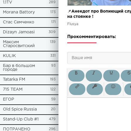
1.1TV
289
📌Анекдот про Вопиющий сл
Morana Battory
173
на стоянке !
Стас Семченко
171
Flusya
Dizayn Jamoasi
309
Прокомментировать:
Максим
139
Старосвитский
KULIK
331
Бар в большом
93
городе
Tatarka FM
193
715 TEAM
122
ЕГОР
59
Old Spice Russia
20
Stand-Up Club #1
479
ПОТРАЧЕНО
296