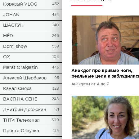
Корявый VLOG
452
JOHAN
434
ШАСТУН
140
МЁD
246
Domi show
559
ОХ
104
Marat Oralgazin
445
Анекдот про кривые ноги,
реальные цели и заблудилис
Алексей Щербаков
95
лесу.
Анекдоты от А до Я
Канал Смеха
328
ВАСЯ НА СЕНЕ
248
Дмитрий Дрожжин
171
ТНТ4 Телеканал
309
Просто Озвучка
124