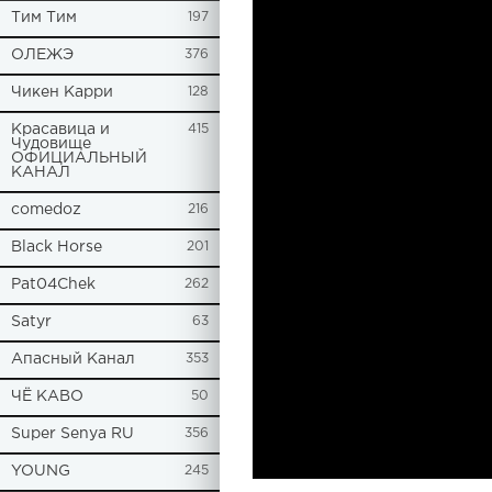
Tим Тим
197
ОЛЕЖЭ
376
Чикен Карри
128
Красавица и
415
Чудовище
ОФИЦИАЛЬНЫЙ
КАНАЛ
comedoz
216
Black Horse
201
Pat04Chek
262
Satyr
63
Апасный Канал
353
ЧЁ КАВО
50
Super Senya RU
356
YOUNG
245