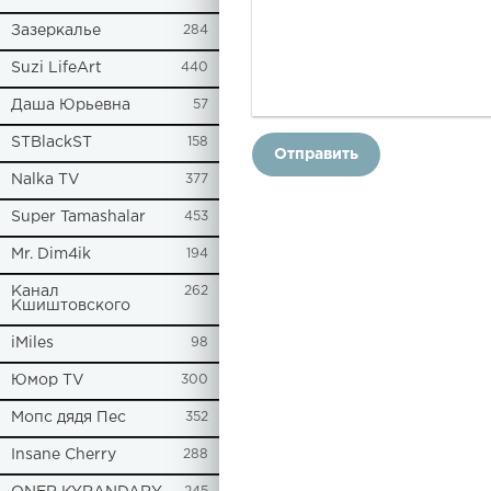
Зазеркалье
284
Suzi LifeArt
440
Даша Юрьевна
57
STBlackST
158
Отправить
Nalka TV
377
Super Tamashalar
453
Mr. Dim4ik
194
Канал
262
Кшиштовского
iMiles
98
Юмор TV
300
Мопс дядя Пес
352
Insane Cherry
288