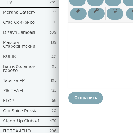
1.1TV
289
Morana Battory
173
Стас Семченко
171
Dizayn Jamoasi
309
Максим
139
Старосвитский
KULIK
331
Бар в большом
93
городе
Tatarka FM
193
715 TEAM
122
Отправить
ЕГОР
59
Old Spice Russia
20
Stand-Up Club #1
479
ПОТРАЧЕНО
296