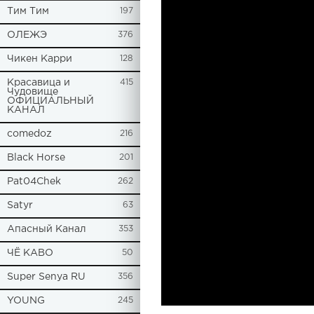
Tим Тим
197
ОЛЕЖЭ
376
Чикен Карри
128
Красавица и
415
Чудовище
ОФИЦИАЛЬНЫЙ
КАНАЛ
comedoz
216
Black Horse
201
Pat04Chek
262
Satyr
63
Апасный Канал
353
ЧЁ КАВО
50
Super Senya RU
356
YOUNG
245