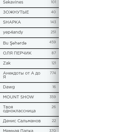
Sekavines
101
ЗОЖНУТЫЕ
40
SHAPKA
143
yep4andy
251
459
Bu Şəhərdə
ОЛЯ ПЕРЧИК
87
Zak
121
Анекдоты от А до
774
Я
Dawg
16
MOUNT SHOW
359
Твоя
26
одноклассница
Денис Сальманов
22
Мемная Папка
370