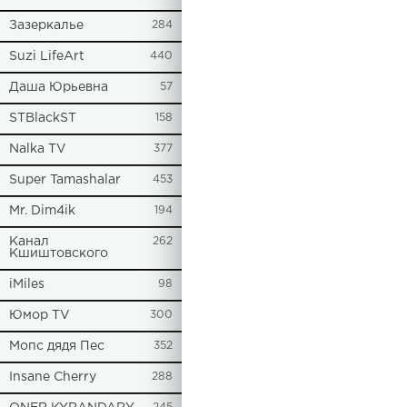
Зазеркалье
284
Suzi LifeArt
440
Даша Юрьевна
57
STBlackST
158
Nalka TV
377
Super Tamashalar
453
Mr. Dim4ik
194
Канал
262
Кшиштовского
iMiles
98
Юмор TV
300
Мопс дядя Пес
352
Insane Cherry
288