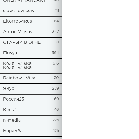
ONER KYRANDARY
245
slow slow cow
111
Eltorro64Rus
84
Anton Vlasov
397
СТАРЫЙ В ОГНЕ
118
Flusya
394
КоЗяПуЛьКа
616
КоЗяПуЛьКа
Rainbow_ Vika
30
Янур
259
Россия23
69
Кель`
46
К-Media
225
Борямба
125