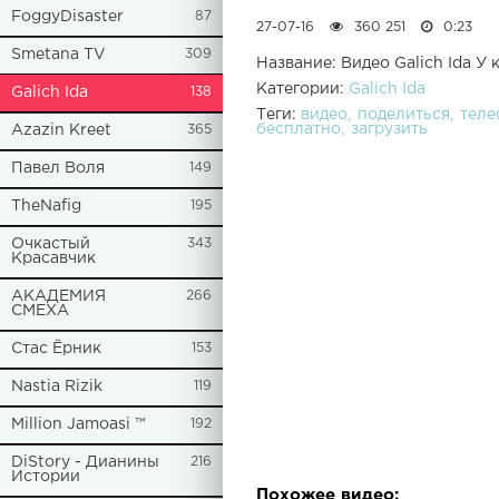
FoggyDisaster
87
27-07-16
360 251
0:23
Smetana TV
309
Название: Видео Galich Ida У 
Категории:
Galich Ida
Galich Ida
138
Теги:
видео
поделиться
теле
бесплатно
загрузить
Azazin Kreet
365
Павел Воля
149
TheNafig
195
Очкастый
343
Красавчик
АКАДЕМИЯ
266
СМЕХА
Стас Ёрник
153
Nastia Rizik
119
Million Jamoasi ™
192
DiStory - Дианины
216
Истории
Похожее видео: