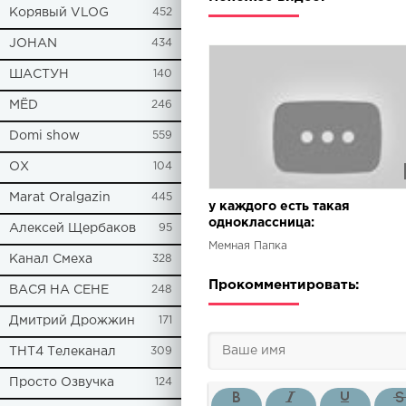
Корявый VLOG
452
JOHAN
434
ШАСТУН
140
МЁD
246
Domi show
559
ОХ
104
Marat Oralgazin
445
у каждого есть такая
одноклассница:
Алексей Щербаков
95
Мемная Папка
Канал Смеха
328
Прокомментировать:
ВАСЯ НА СЕНЕ
248
Дмитрий Дрожжин
171
ТНТ4 Телеканал
309
Просто Озвучка
124