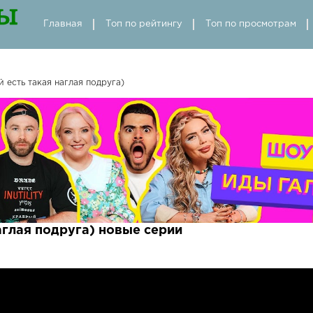
Главная
Топ по рейтингу
Топ по просмотрам
 есть такая наглая подруга)
аглая подруга) новые серии