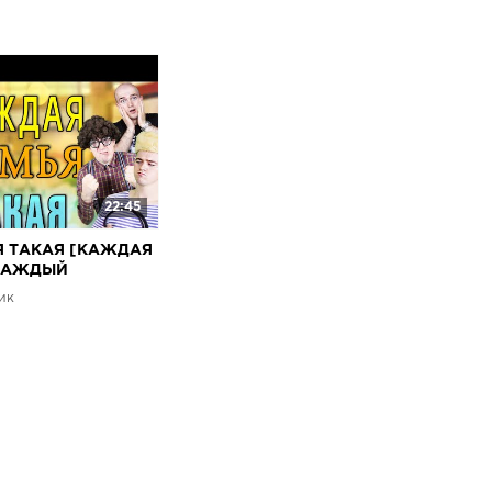
22:45
Я ТАКАЯ [КАЖДАЯ
 КАЖДЫЙ
ОЙ, КАЖДЫЙ
ик
Й]