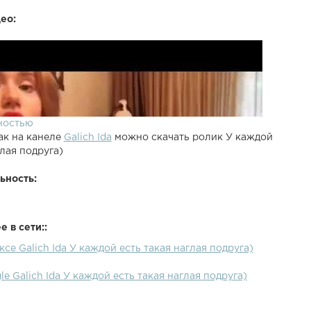
ео:
ностью
ак на канеле
Galich Ida
можно скачать ролик У каждой
глая подруга)
ьность:
 в сети::
ксе Galich Ida У каждой есть такая наглая подруга)
le Galich Ida У каждой есть такая наглая подруга)