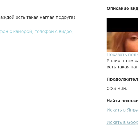
Описание вид
каждой есть такая наглая подруга)
фон с камерой
телефон с видео
Показать пол
Ролик о том к
есть такая на
Продолжител
0:23 мин.
Найти похожее
Искать в Янде
Искать в Goog