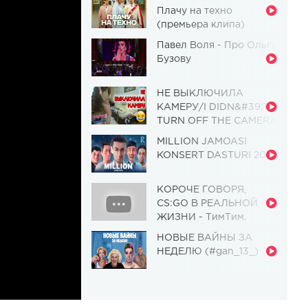
Плачу на техно
(премьера клипа)
Павел Воля - Про Ольгу
Бузову
НЕ ВЫКЛЮЧИЛА
КАМЕРУ/I DIDN&#39;T
TURN OFF THE CAMERA
[Красавица и
MILLION JAMOASI
Чудовище] (Выпуск 110)
KONSERT DASTURI 2019
КОРОЧЕ ГОВОРЯ,
CS:GO В РЕАЛЬНОЙ
ЖИЗНИ - ТимТим.
НОВЫЕ ВАЙНЫ ЗА
НЕДЕЛЮ (#gan_13_)