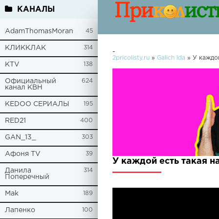
КАНАЛЫ
AdamThomasMoran
45
КЛИККЛАК
314
-
2pricolisty.ru
»
Galich Ida
» У каждой
KTV
138
Официальный
624
канал КВН
KEDOO СЕРИАЛЫ
195
RED21
400
GAN_13_
303
Афоня TV
39
У каждой есть такая н
Данила
314
Поперечный
Mak
189
Лапенко
100