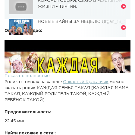
КОРОЧЕ ГОВОРЯ, CS:GO В РЕАЛЬНОЙ
ЖИЗНИ - ТимТим.
НОВЫЕ ВАЙНЫ ЗА НЕДЕЛЮ (#gan_13_)
Описание видео:
Показать полностью
Ролик о том как на канеле
Очкастый Красавчик
можно
скачать ролик КАЖДАЯ СЕМЬЯ ТАКАЯ [КАЖДАЯ МАМА
ТАКАЯ, КАЖДЫЙ РОДИТЕЛЬ ТАКОЙ, КАЖДЫЙ
РЕБЁНОК ТАКОЙ]
Продолжительность:
22:45 мин.
Найти похожее в сети::