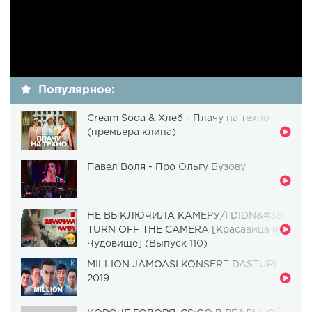
Популярное:
Cream Soda & Хлеб - Плачу на техно
(премьера клипа)
Павел Воля - Про Ольгу Бузову
НЕ ВЫКЛЮЧИЛА КАМЕРУ/I DIDN&#39;T
TURN OFF THE CAMERA [Красавица и
Чудовище] (Выпуск 110)
MILLION JAMOASI KONSERT DASTURI
2019