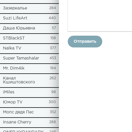
Зазеркалье
284
Suzi LifeArt
440
Даша Юрьевна
57
STBlackST
158
Отправить
Nalka TV
377
Super Tamashalar
453
Mr. Dim4ik
194
Канал
262
Кшиштовского
iMiles
98
Юмор TV
300
Мопс дядя Пес
352
Insane Cherry
288