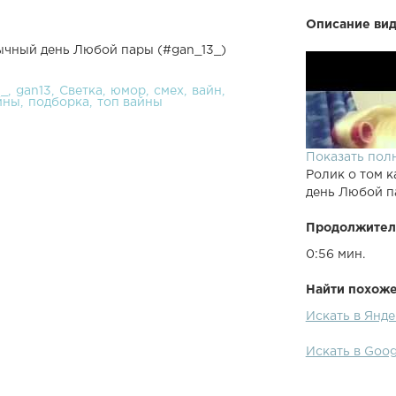
Описание вид
ычный день Любой пары (#gan_13_)
3_
gan13
Светка
юмор
смех
вайн
йны
подборка
топ вайны
Показать пол
Ролик о том к
день Любой п
Продолжител
0:56 мин.
Найти похожее
Искать в Янд
Искать в Goo