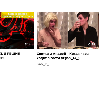
3:14
0:59
Я, Я РЕШИЛ
Светка и Андрей - Когда пары
РЫ
ходят в гости (#gan_13_)
GAN_13_