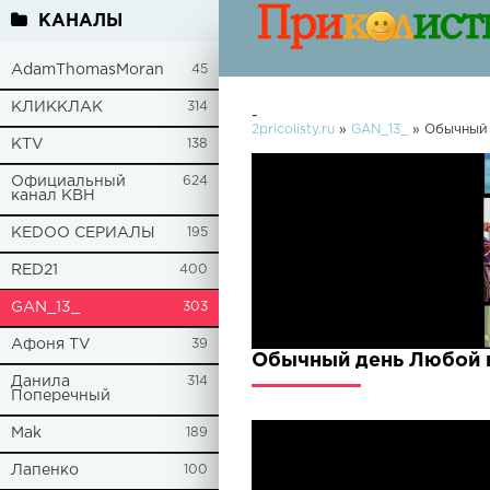
КАНАЛЫ
AdamThomasMoran
45
КЛИККЛАК
314
-
2pricolisty.ru
»
GAN_13_
» Обычный 
KTV
138
Официальный
624
канал КВН
KEDOO СЕРИАЛЫ
195
RED21
400
GAN_13_
303
Афоня TV
39
Обычный день Любой п
Данила
314
Поперечный
Mak
189
Лапенко
100