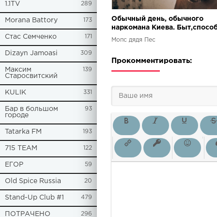
1.1TV
289
Обычный день, обычного
Morana Battory
173
наркомана Киева. Быт,спосо
добычи средств и наркотиков
Стас Семченко
171
Мопс дядя Пес
Dizayn Jamoasi
309
Прокомментировать:
Максим
139
Старосвитский
KULIK
331
Бар в большом
93
городе
Tatarka FM
193
715 TEAM
122
ЕГОР
59
Old Spice Russia
20
Stand-Up Club #1
479
ПОТРАЧЕНО
296