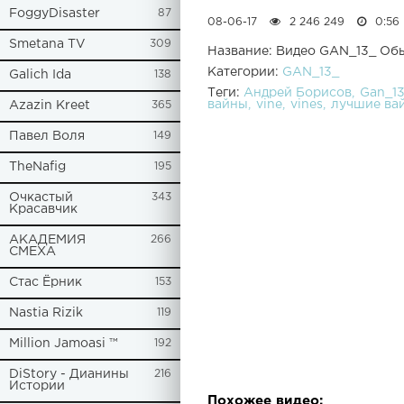
FoggyDisaster
87
08-06-17
2 246 249
0:56
Smetana TV
309
Название: Видео GAN_13_ Об
Категории:
GAN_13_
Galich Ida
138
Теги:
Андрей Борисов
Gan_1
вайны
vine
vines
лучшие ва
Azazin Kreet
365
Павел Воля
149
TheNafig
195
Очкастый
343
Красавчик
АКАДЕМИЯ
266
СМЕХА
Стас Ёрник
153
Nastia Rizik
119
Million Jamoasi ™
192
DiStory - Дианины
216
Истории
Похожее видео: