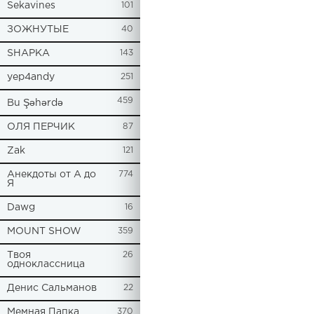
Sekavines
101
ЗОЖНУТЫЕ
40
SHAPKA
143
yep4andy
251
459
Bu Şəhərdə
ОЛЯ ПЕРЧИК
87
Zak
121
Анекдоты от А до
774
Я
Dawg
16
MOUNT SHOW
359
Твоя
26
одноклассница
Денис Сальманов
22
Мемная Папка
370