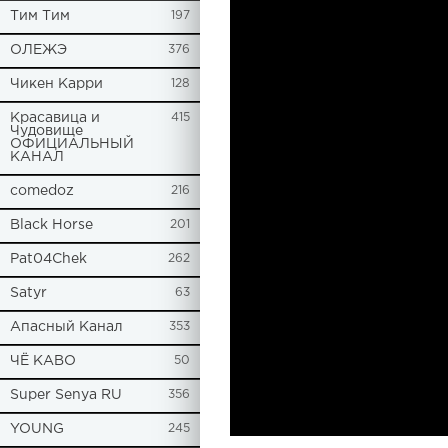
Tим Тим
197
ОЛЕЖЭ
376
Чикен Карри
128
Красавица и
415
Чудовище
ОФИЦИАЛЬНЫЙ
КАНАЛ
comedoz
216
Black Horse
201
Pat04Chek
262
Satyr
63
Апасный Канал
353
ЧЁ КАВО
50
Super Senya RU
356
YOUNG
245