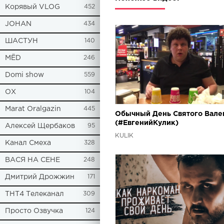
Корявый VLOG
452
JOHAN
434
ШАСТУН
140
МЁD
246
Domi show
559
ОХ
104
Marat Oralgazin
445
Обычный День Святого Вале
(#ЕвгенийКулик)
Алексей Щербаков
95
KULIK
Канал Смеха
328
ВАСЯ НА СЕНЕ
248
Дмитрий Дрожжин
171
ТНТ4 Телеканал
309
Просто Озвучка
124