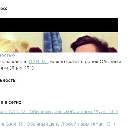
ео:
ностью
ак на канеле
GAN_13_
можно скачать ролик Обычный
ары (#gan_13_)
ьность:
 в сети::
ексе GAN_13_ Обычный день Любой пары (#gan_13_)
gle GAN_13_ Обычный день Любой пары (#gan_13_)