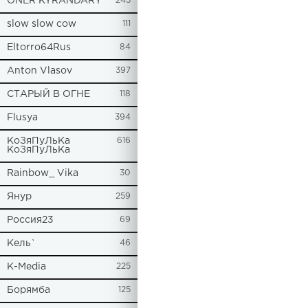
ONER KYRANDARY
245
slow slow cow
111
Eltorro64Rus
84
Anton Vlasov
397
СТАРЫЙ В ОГНЕ
118
Flusya
394
КоЗяПуЛьКа
616
КоЗяПуЛьКа
Rainbow_ Vika
30
Янур
259
Россия23
69
Кель`
46
К-Media
225
Борямба
125