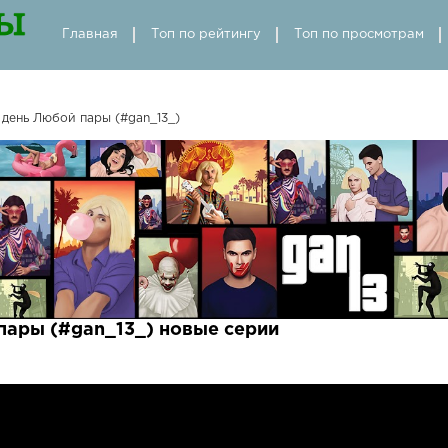
Главная
Топ по рейтингу
Топ по просмотрам
день Любой пары (#gan_13_)
ары (#gan_13_) новые серии