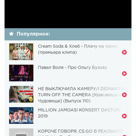
Популярное:
Cream Soda & Хлеб - Плачу на техно
(премьера клипа)
Павел Воля - Про Ольгу Бузову
НЕ ВЫКЛЮЧИЛА КАМЕРУ/I DIDN&#39;T
TURN OFF THE CAMERA [Красавица и
Чудовище] (Выпуск 110)
MILLION JAMOASI KONSERT DASTURI
2019
КОРОЧЕ ГОВОРЯ, CS:GO В РЕАЛЬНОЙ