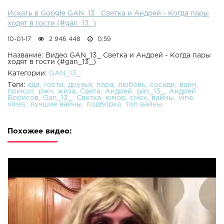
Искать в Google GAN_13_ Светка и Андрей - Когда пары
ходят в гости (#gan_13_)
10-01-17
2 946 448
0:59
Название: Видео GAN_13_ Светка и Андрей - Когда пары
ходят в гости (#gan_13_)
Категории:
GAN_13_
Теги:
еда
гости
друзья
пара
любовь
соседи
вайн
прикол
ржч
жиза
Света
Андрей
gan_13_
Андрей
Борисов
Gan_13_
Светка
юмор
смех
вайны
vine
vines
лучшие вайны
подборка
топ вайны
Похожее видео: