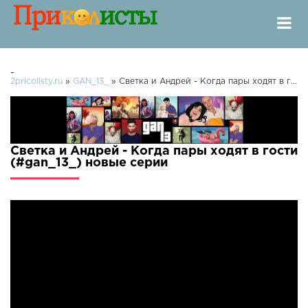
-
2pricolisty.ru
»
GAN_13_
» Светка и Андрей - Когда пары ходят в гости (#gan_13_)
Светка и Андрей - Когда пары ходят в гости
(#gan_13_) новые серии