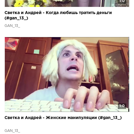
1:0
Светка и Андрей - Когда любишь тратить деньги
(#gan_13_)
GAN_13_
1:0
Светка и Андрей - Женские манипуляции (#gan_13_)
GAN_13_