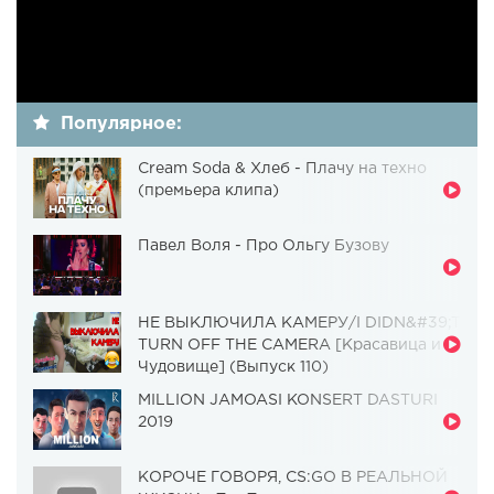
Популярное:
Cream Soda & Хлеб - Плачу на техно
(премьера клипа)
Павел Воля - Про Ольгу Бузову
НЕ ВЫКЛЮЧИЛА КАМЕРУ/I DIDN&#39;T
TURN OFF THE CAMERA [Красавица и
Чудовище] (Выпуск 110)
MILLION JAMOASI KONSERT DASTURI
2019
КОРОЧЕ ГОВОРЯ, CS:GO В РЕАЛЬНОЙ