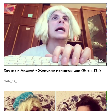
1:0
Светка и Андрей - Женские манипуляции (#gan_13_)
GAN_13_