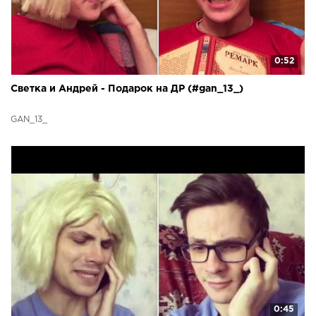
0:52
Светка и Андрей - Подарок на ДР (#gan_13_)
GAN_13_
0:45