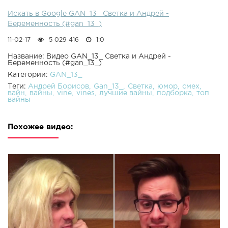
Искать в Google GAN_13_ Светка и Андрей -
Беременность (#gan_13_)
11-02-17
5 029 416
1:0
Название: Видео GAN_13_ Светка и Андрей -
Беременность (#gan_13_)
Категории:
GAN_13_
Теги:
Андрей Борисов
Gan_13_
Светка
юмор
смех
вайн
вайны
vine
vines
лучшие вайны
подборка
топ
вайны
Похожее видео: