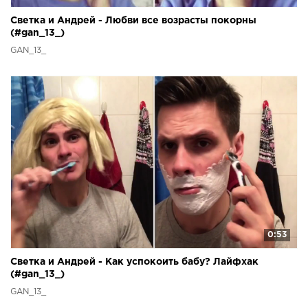
Светка и Андрей - Любви все возрасты покорны
(#gan_13_)
GAN_13_
0:53
Светка и Андрей - Как успокоить бабу? Лайфхак
(#gan_13_)
GAN_13_