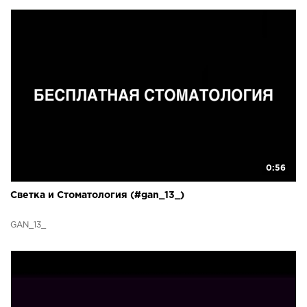
0:56
Светка и Стоматология (#gan_13_)
GAN_13_