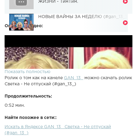
ЖИЗНИ - ТимТим.
НОВЫЕ ВАЙНЫ ЗА НЕДЕЛЮ (#gan_13_)
Описание видео:
Показать полностью
Ролик о том как на канеле
GAN_13_
можно скачать ролик
Светка - Не отпускай (#gan_13_)
Продолжительность:
0:52 мин.
Найти похожее в сети::
Искать в Яндексе GAN_13_ Светка - Не отпускай
(#gan_13_)