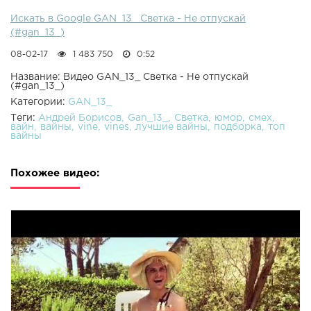
Искать в Google GAN_13_ Светка - Не отпускай
(#gan_13_)
08-02-17
1 483 750
0:52
Название: Видео GAN_13_ Светка - Не отпускай
(#gan_13_)
Категории:
GAN_13_
Теги:
Андрей Борисов
Gan_13_
Светка
юмор
смех
вайн
вайны
vine
vines
лучшие вайны
подборка
топ
вайны
Похожее видео: