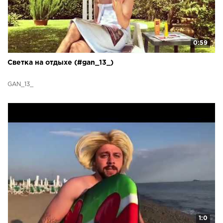
0:59
Светка на отдыхе (#gan_13_)
GAN_13_
1:0