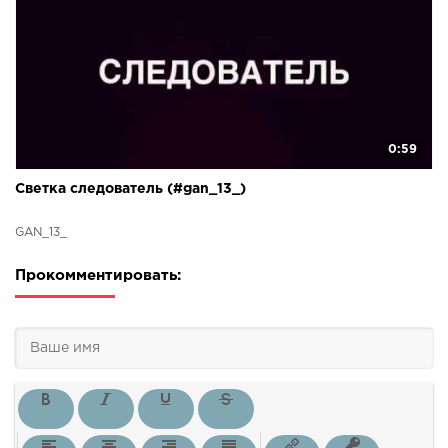
0:59
Светка следователь (#gan_13_)
GAN_13_
Прокомментировать: