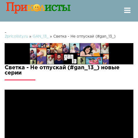
-
2pricolisty.ru
»
GAN_13_
» Светка - Не отпускай (#gan_13_)
Светка - Не отпускай (#gan_13_) новые
серии