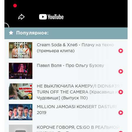
Популярное:
Cream Soda & Хлеб - Плачу на техно
(премьера клипа)
Павел Воля - Про Ольгу Бузову
НЕ ВЫКЛЮЧИЛА КАМЕРУ/I DIDN&#39;T
TURN OFF THE CAMERA [Красавица и
Чудовище] (Выпуск 110)
MILLION JAMOASI KONSERT DASTURI
2019
КОРОЧЕ ГОВОРЯ, CS:GO В РЕАЛЬНОЙ