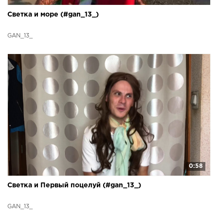
Светка и море (#gan_13_)
GAN_13_
0:58
Светка и Первый поцелуй (#gan_13_)
GAN_13_