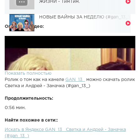
ЖИЗНИ - ТимТим.
НОВЫЕ ВАЙНЫ ЗА НЕДЕЛЮ (#gan_13_)
Описание видео:
Показать полностью
Ролик о том как на канеле
GAN_13_
можно скачать ролик
Светка и Андрей - Заначка (#gan_13_)
Продолжительность:
0:56 мин.
Найти похожее в сети::
Искать в Яндексе GAN_13_ Светка и Андрей - Заначка
(#gan_13_)