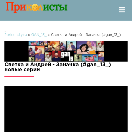
-
2pricolisty.ru
»
GAN_13_
» Светка и Андрей - Заначка (#gan_13_)
Светка и Андрей - Заначка (#gan_13_)
новые серии