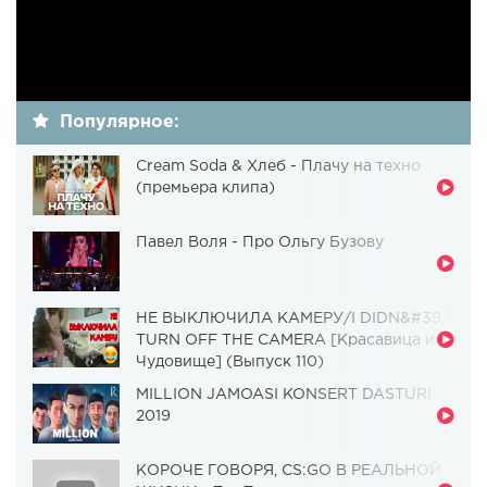
Популярное:
Cream Soda & Хлеб - Плачу на техно
(премьера клипа)
Павел Воля - Про Ольгу Бузову
НЕ ВЫКЛЮЧИЛА КАМЕРУ/I DIDN&#39;T
TURN OFF THE CAMERA [Красавица и
Чудовище] (Выпуск 110)
MILLION JAMOASI KONSERT DASTURI
2019
КОРОЧЕ ГОВОРЯ, CS:GO В РЕАЛЬНОЙ