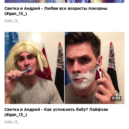
Светка и Андрей - Любви все возрасты покорны
(#gan_13_)
GAN_13_
0:53
Светка и Андрей - Как успокоить бабу? Лайфхак
(#gan_13_)
GAN_13_