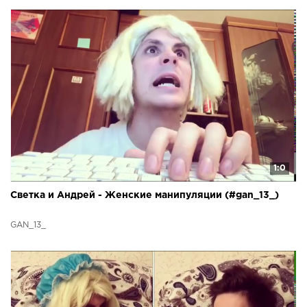
1:0
Светка и Андрей - Женские манипуляции (#gan_13_)
GAN_13_