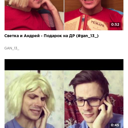
0:52
Светка и Андрей - Подарок на ДР (#gan_13_)
GAN_13_
0:45