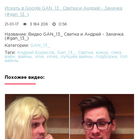
Искать в Google GAN_13_ Светка и Андрей - Заначка
(#gan_13_)
21-01-17
3 184 206
0:56
Название: Видео GAN_13_ Светка и Андрей - Заначка
(#gan_13_)
Категории:
GAN_13_
Теги:
Андрей Борисов
Gan_13_
Светка
юмор
смех
вайн
вайны
vine
vines
лучшие вайны
подборка
топ
вайны
Похожее видео: