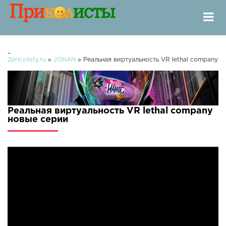
-
2pricolisty.ru
»
JOHAN
» Реальная виртуальность VR lethal company
Реальная виртуальность VR lethal company
новые серии