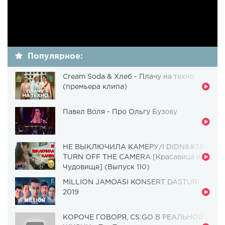
Популярное:
Cream Soda & Хлеб - Плачу на техно
(премьера клипа)
Павел Воля - Про Ольгу Бузову
НЕ ВЫКЛЮЧИЛА КАМЕРУ/I DIDN&#39;T
TURN OFF THE CAMERA [Красавица и
Чудовище] (Выпуск 110)
MILLION JAMOASI KONSERT DASTURI
2019
КОРОЧЕ ГОВОРЯ, CS:GO В РЕАЛЬНОЙ