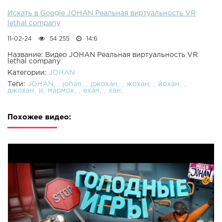
Искать в Google JOHAN Реальная виртуальность VR
lethal company
11-02-24
54 255
14:6
Название: Видео JOHAN Реальная виртуальность VR
lethal company
Категории:
JOHAN
Теги:
JOHAN
johan
джохан
жохан
йохан
джохан
и
мармок
ехан
хан
Похожее видео: