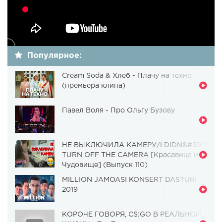
Популярное:
Cream Soda & Хлеб - Плачу на техно
(премьера клипа)
Павел Воля - Про Ольгу Бузову
НЕ ВЫКЛЮЧИЛА КАМЕРУ/I DIDN&#39;T
TURN OFF THE CAMERA [Красавица и
Чудовище] (Выпуск 110)
MILLION JAMOASI KONSERT DASTURI
2019
КОРОЧЕ ГОВОРЯ, CS:GO В РЕАЛЬНОЙ