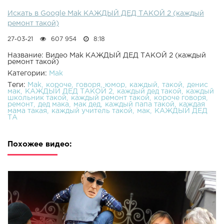
Искать в Google Mak КАЖДЫЙ ДЕД ТАКОЙ 2 (каждый
ремонт такой)
27-03-21
607 954
8:18
Название: Видео Mak КАЖДЫЙ ДЕД ТАКОЙ 2 (каждый
ремонт такой)
Категории:
Mak
Теги:
Mak
короче
говоря
юмор
каждый
такой
денис
мак
КАЖДЫЙ ДЕД ТАКОЙ 2
каждый дед такой
каждый
школьник такой
каждый ремонт такой
короче говоря
ремонт
дед мака
мак дед
каждый папа такой
каждая
мама такая
каждый учитель такой
мак
КАЖДЫЙ ДЕД
ТА
Похожее видео: