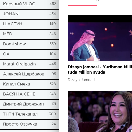
Корявый VLOG
452
JOHAN
434
ШАСТУН
140
МЁD
246
Domi show
559
ОХ
104
Marat Oralgazin
445
Dizayn jamoasi - Yuribman Mill
tuda Million syuda
Алексей Щербаков
95
Dizayn Jamoasi
Канал Смеха
328
ВАСЯ НА СЕНЕ
248
Дмитрий Дрожжин
171
ТНТ4 Телеканал
309
Просто Озвучка
124