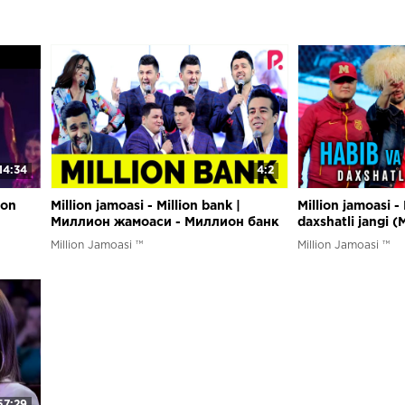
14:34
4:2
ion
Million jamoasi - Million bank |
Million jamoasi 
Миллион жамоаси - Миллион банк
daxshatli jangi (M
Million Jamoasi ™
Million Jamoasi ™
57:29