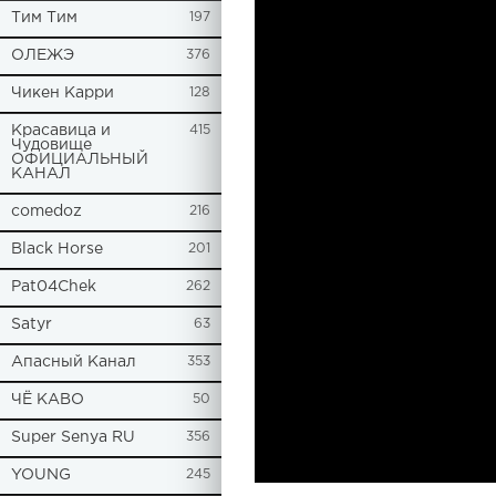
Tим Тим
197
ОЛЕЖЭ
376
Чикен Карри
128
Красавица и
415
Чудовище
ОФИЦИАЛЬНЫЙ
КАНАЛ
comedoz
216
Black Horse
201
Pat04Chek
262
Satyr
63
Апасный Канал
353
ЧЁ КАВО
50
Super Senya RU
356
YOUNG
245