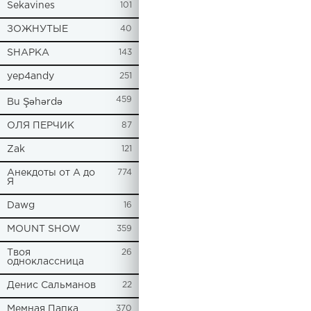
Sekavines
101
ЗОЖНУТЫЕ
40
SHAPKA
143
yep4andy
251
459
Bu Şəhərdə
ОЛЯ ПЕРЧИК
87
Zak
121
Анекдоты от А до
774
Я
Dawg
16
MOUNT SHOW
359
Твоя
26
одноклассница
Денис Сальманов
22
Мемная Папка
370