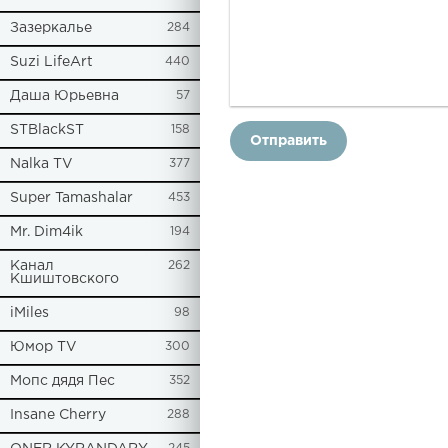
Зазеркалье
284
Suzi LifeArt
440
Даша Юрьевна
57
STBlackST
158
Отправить
Nalka TV
377
Super Tamashalar
453
Mr. Dim4ik
194
Канал
262
Кшиштовского
iMiles
98
Юмор TV
300
Мопс дядя Пес
352
Insane Cherry
288