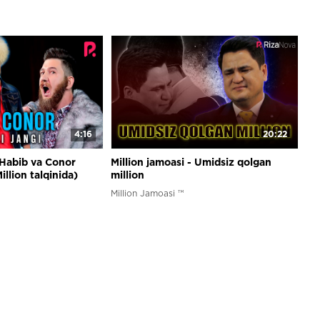
4:16
20:22
- Habib va Conor
Million jamoasi - Umidsiz qolgan
illion talqinida)
million
Million Jamoasi ™