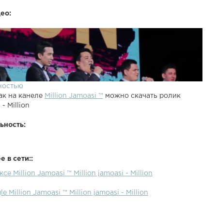
ео:
ностью
ак на канеле
Million Jamoasi ™
можно скачать ролик
 - Million
ьность:
 в сети::
се Million Jamoasi ™ Million jamoasi - Million
e Million Jamoasi ™ Million jamoasi - Million