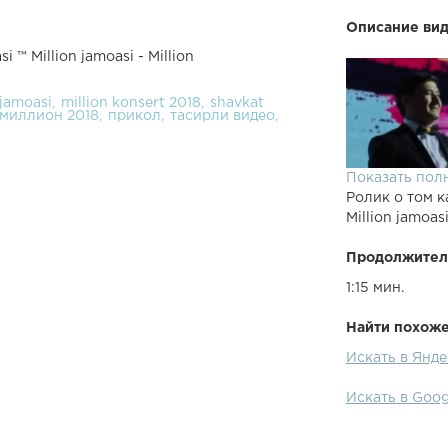
Описание вид
 ™ Million jamoasi - Million
 jamoasi
million konsert 2018
shavkat
миллион 2018
прикол
тасирли видео
Показать пол
Ролик о том к
Million jamoasi
Продолжител
1:15 мин.
Найти похожее
Искать в Яндек
Искать в Googl