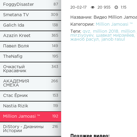
FoggyDisaster
87
20-02-17
20 955
1:15
Smetana TV
309
Название: Видео Million Jamoasi
Категории:
Million Jamoasi ™
Galich Ida
138
Теги:
qvz
million 2018
million
mirziyoyev
шавкат мирзиёев
Azazin Kreet
365
жаноб расул
janob rasul
Павел Воля
149
TheNafig
195
Очкастый
343
Красавчик
АКАДЕМИЯ
266
СМЕХА
Стас Ёрник
153
Nastia Rizik
119
Million Jamoasi ™
192
DiStory - Дианины
216
Истории
Похожее видео: