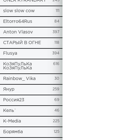
ONER KYRANDARY
245
slow slow cow
111
Eltorro64Rus
84
Anton Vlasov
397
СТАРЫЙ В ОГНЕ
118
Flusya
394
КоЗяПуЛьКа
616
КоЗяПуЛьКа
Rainbow_ Vika
30
Янур
259
Россия23
69
Кель`
46
К-Media
225
Борямба
125