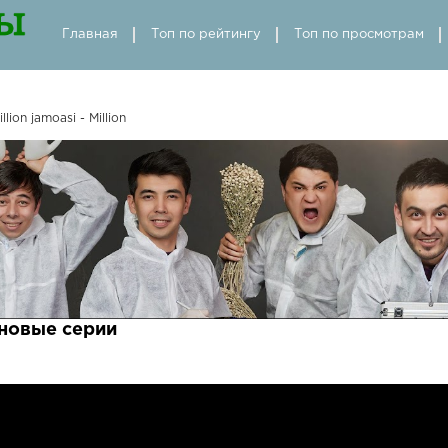
Главная
Топ по рейтингу
Топ по просмотрам
llion jamoasi - Million
n новые серии