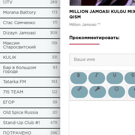
1.1TV
289
MILLION JAMOASI KULGU MIX
Morana Battory
173
QISM
Стас Семченко
171
Million Jamoasi ™
Dizayn Jamoasi
309
Прокомментировать:
Максим
139
Старосвитский
KULIK
331
Бар в большом
93
городе
Tatarka FM
193
715 TEAM
122
ЕГОР
59
Old Spice Russia
20
Stand-Up Club #1
479
ПОТРАЧЕНО
296