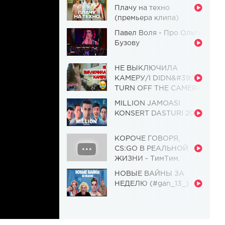
Плачу на техно
(премьера клипа)
Павел Воля - Про Ольгу
Бузову
НЕ ВЫКЛЮЧИЛА
КАМЕРУ/I DIDN&#39;T
TURN OFF THE CAMERA
[Красавица и
MILLION JAMOASI
Чудовище] (Выпуск 110)
KONSERT DASTURI 2019
КОРОЧЕ ГОВОРЯ,
CS:GO В РЕАЛЬНОЙ
ЖИЗНИ - ТимТим.
НОВЫЕ ВАЙНЫ ЗА
НЕДЕЛЮ (#gan_13_)