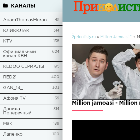
КАНАЛЫ
AdamThomasMoran
45
КЛИККЛАК
314
-
2pricolisty.ru
»
Million Jamoasi ™
» Mi
KTV
138
Официальный
624
канал КВН
KEDOO СЕРИАЛЫ
195
RED21
400
GAN_13_
303
Афоня TV
39
Million jamoasi - Millio
Данила
314
Поперечный
Mak
189
Лапенко
100