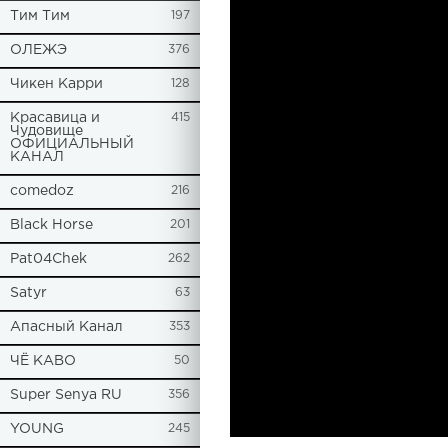
Tим Тим
197
ОЛЕЖЭ
376
Чикен Карри
128
Красавица и
415
Чудовище
ОФИЦИАЛЬНЫЙ
КАНАЛ
comedoz
216
Black Horse
201
Pat04Chek
262
Satyr
63
Апасный Канал
353
ЧЁ КАВО
50
Super Senya RU
356
YOUNG
245