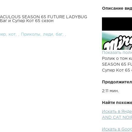
Описание вид
MIRACULOUS SEASON 65 FUTURE LADYBUG
аг и Супер Кот 65 сезон
пер
кот
Приколы
леди
баг
Показать пол
Ролик о том к
SEASON 65 F
Супер Кот 65 
Продолжител
2:11 мин.
Найти похожее
Искать в Янд
AND CAT NOIR
Искать в Goo