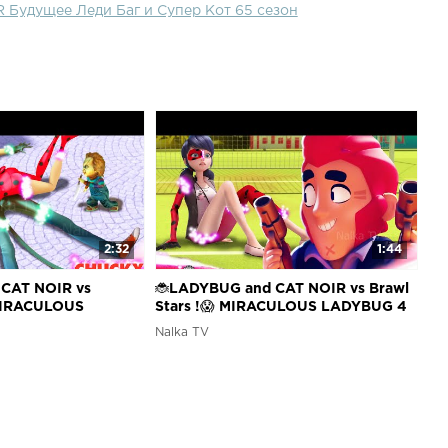
 Будущее Леди Баг и Супер Кот 65 сезон
2:32
1:44
CAT NOIR vs
🐞LADYBUG and CAT NOIR vs Brawl
MIRACULOUS
Stars !😱 MIRACULOUS LADYBUG 4
SON🐞Леди Баг и
SEASON🐞Леди Баг и Супер Кот
Nalka TV
ив Чаки