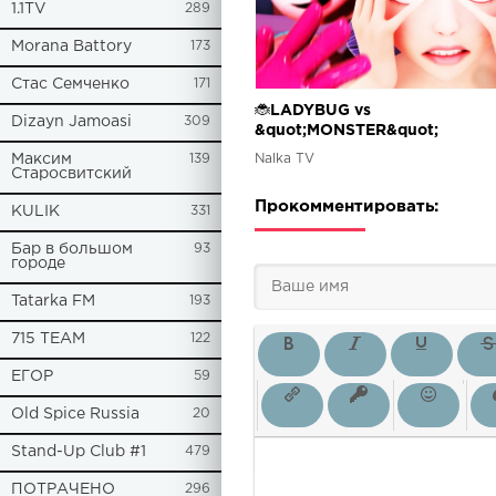
1.1TV
289
Morana Battory
173
Стас Семченко
171
🐞LADYBUG vs
Dizayn Jamoasi
309
&quot;MONSTER&quot;
MIRACULOUS 5 SEASON 🐞
Nalka TV
Максим
139
LADYBUG AND CAT NOIR / Л
Старосвитский
БАГ И СУПЕР КОТ 5
Прокомментировать:
KULIK
331
Бар в большом
93
городе
Tatarka FM
193
715 TEAM
122
ЕГОР
59
Old Spice Russia
20
Stand-Up Club #1
479
ПОТРАЧЕНО
296