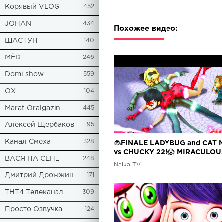
Корявый VLOG
452
JOHAN
434
Похожее видео:
ШАСТУН
140
МЁD
246
Domi show
559
ОХ
104
Marat Oralgazin
445
Алексей Щербаков
95
Канал Смеха
328
🐞FINALE LADYBUG and CAT 
vs CHUCKY 22!😱 MIRACULOU
ВАСЯ НА СЕНЕ
248
LADYBUG 4 SEASON🐞Леди Б
Nalka TV
Супер Кот 4 Финал
Дмитрий Дрожжин
171
ТНТ4 Телеканал
309
Просто Озвучка
124