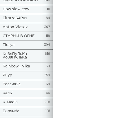
ONER KYRANDARY
245
slow slow cow
111
Eltorro64Rus
84
Anton Vlasov
397
СТАРЫЙ В ОГНЕ
118
Flusya
394
КоЗяПуЛьКа
616
КоЗяПуЛьКа
Rainbow_ Vika
30
Янур
259
Россия23
69
Кель`
46
К-Media
225
Борямба
125