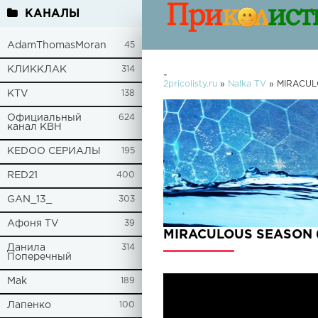
КАНАЛЫ
AdamThomasMoran
45
КЛИККЛАК
314
-
2pricolisty.ru
»
Nalka TV
» MIRACUL
KTV
138
Официальный
624
канал КВН
KEDOO СЕРИАЛЫ
195
RED21
400
GAN_13_
303
Афоня TV
39
MIRACULOUS SEASON 6
Данила
314
Поперечный
Mak
189
Лапенко
100