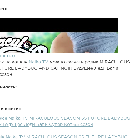
ео:
ностью
ак на канеле
Nalka TV
можно скачать ролик MIRACULOUS
UTURE LADYBUG AND CAT NOIR Будущее Леди Баг и
сезон
ьность:
 в сети::
ексе Nalka TV MIRACULOUS SEASON 65 FUTURE LADYBUG
 Будущее Леди Баг и Супер Кот 65 сезон
gle Nalka TV MIRACULOUS SEASON 65 FUTURE LADYBUG