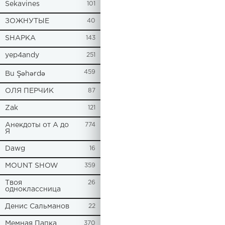
Sekavines
101
ЗОЖНУТЫЕ
40
SHAPKA
143
yep4andy
251
459
Bu Şəhərdə
ОЛЯ ПЕРЧИК
87
Zak
121
Анекдоты от А до
774
Я
Dawg
16
MOUNT SHOW
359
Твоя
26
одноклассница
Денис Сальманов
22
Мемная Папка
370