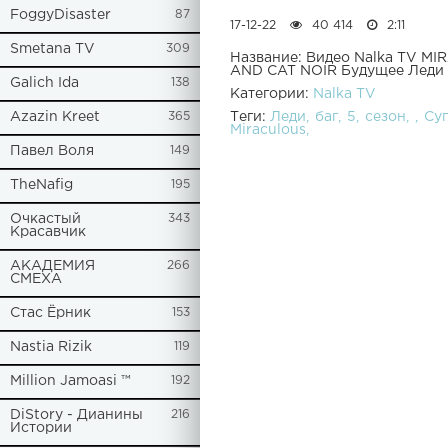
FoggyDisaster
87
17-12-22
40 414
2:11
Smetana TV
309
Название: Видео Nalka TV 
AND CAT NOIR Будущее Леди Б
Galich Ida
138
Категории:
Nalka TV
Теги:
Леди
баг
5
сезон
Су
Azazin Kreet
365
Miraculous
Павел Воля
149
TheNafig
195
Очкастый
343
Красавчик
АКАДЕМИЯ
266
СМЕХА
Стас Ёрник
153
Nastia Rizik
119
Million Jamoasi ™
192
DiStory - Дианины
216
Истории