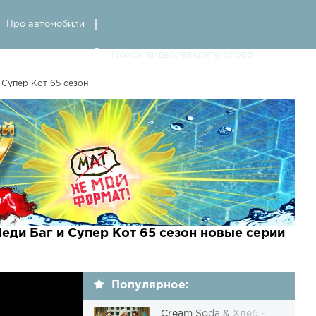
Про автомобили
Супер Кот 65 сезон
и Баг и Супер Кот 65 сезон новые серии
Популярное:
Cream Soda & Хлеб -