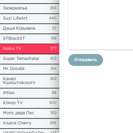
Зазеркалье
284
Suzi LifeArt
440
Даша Юрьевна
57
STBlackST
158
Nalka TV
377
Super Tamashalar
453
Отправить
Mr. Dim4ik
194
Канал
262
Кшиштовского
iMiles
98
Юмор TV
300
Мопс дядя Пес
352
Insane Cherry
288