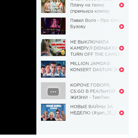
Плачу на техно
(премьера клипа)
Павел Воля - Про Ольгу
Бузову
НЕ ВЫКЛЮЧИЛА
КАМЕРУ/I DIDN&#39;T
TURN OFF THE CAMERA
[Красавица и
MILLION JAMOASI
Чудовище] (Выпуск 110)
KONSERT DASTURI 2019
КОРОЧЕ ГОВОРЯ,
CS:GO В РЕАЛЬНОЙ
ЖИЗНИ - ТимТим.
НОВЫЕ ВАЙНЫ ЗА
НЕДЕЛЮ (#gan_13_)