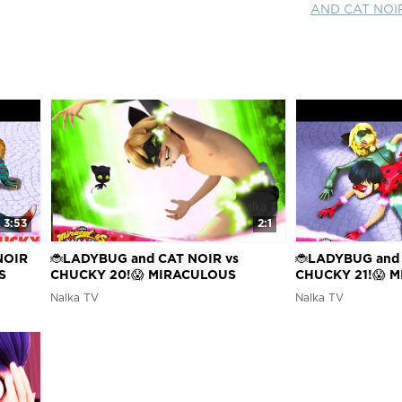
AND CAT NOIR
3:53
2:1
NOIR
🐞LADYBUG and CAT NOIR vs
🐞LADYBUG and 
S
CHUCKY 20!😱 MIRACULOUS
CHUCKY 21!😱 
аг и
LADYBUG 4 SEASON🐞Леди Баг и
LADYBUG 4 SEA
Nalka TV
Nalka TV
Супер Кот против Чаки
Супер Кот прот