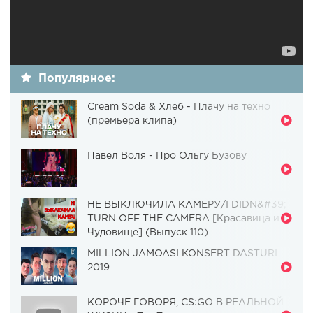
Популярное:
Cream Soda & Хлеб - Плачу на техно
(премьера клипа)
Павел Воля - Про Ольгу Бузову
НЕ ВЫКЛЮЧИЛА КАМЕРУ/I DIDN&#39;T
TURN OFF THE CAMERA [Красавица и
Чудовище] (Выпуск 110)
MILLION JAMOASI KONSERT DASTURI
2019
КОРОЧЕ ГОВОРЯ, CS:GO В РЕАЛЬНОЙ