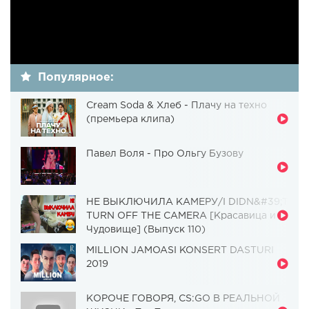
Популярное:
Cream Soda & Хлеб - Плачу на техно
(премьера клипа)
Павел Воля - Про Ольгу Бузову
НЕ ВЫКЛЮЧИЛА КАМЕРУ/I DIDN&#39;T
TURN OFF THE CAMERA [Красавица и
Чудовище] (Выпуск 110)
MILLION JAMOASI KONSERT DASTURI
2019
КОРОЧЕ ГОВОРЯ, CS:GO В РЕАЛЬНОЙ