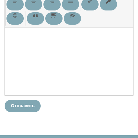
Отправить