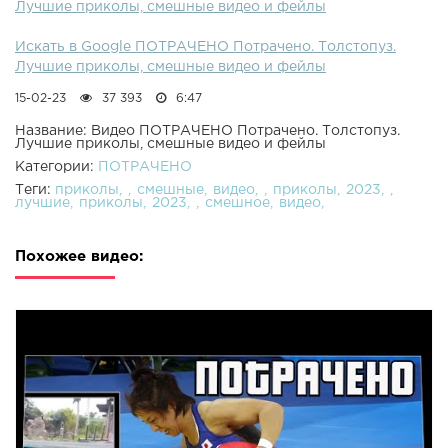
Лучшие приколы, смешные видео и фейлы
Искать в Google ПОТРАЧЕНО Потрачено. Толстопуз.
Лучшие приколы, смешные видео и фейлы
15-02-23
37 393
6:47
Название: Видео ПОТРАЧЕНО Потрачено. Толстопуз.
Лучшие приколы, смешные видео и фейлы
Категории:
ПОТРАЧЕНО
Теги:
приколы
смешные
видео
приколы
2023
лучшие
приколы
2023
смешное
видео
Похожее видео: