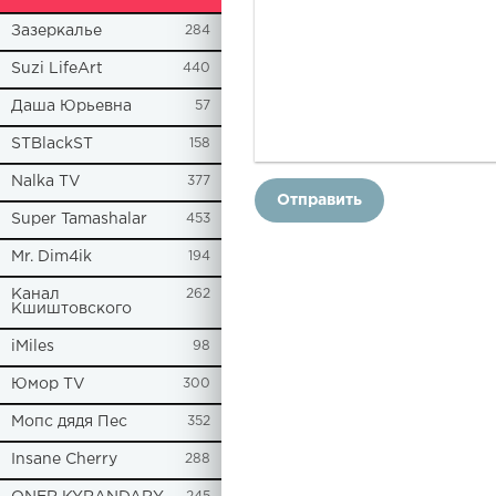
Зазеркалье
284
Suzi LifeArt
440
Даша Юрьевна
57
STBlackST
158
Nalka TV
377
Отправить
Super Tamashalar
453
Mr. Dim4ik
194
Канал
262
Кшиштовского
iMiles
98
Юмор TV
300
Мопс дядя Пес
352
Insane Cherry
288