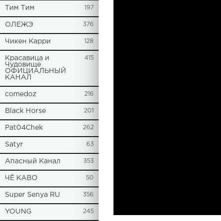
Tим Тим
197
ОЛЕЖЭ
376
Чикен Карри
128
Красавица и
415
Чудовище
ОФИЦИАЛЬНЫЙ
КАНАЛ
comedoz
216
Black Horse
201
Pat04Chek
262
Satyr
63
Апасный Канал
353
ЧЁ КАВО
50
Super Senya RU
356
YOUNG
245