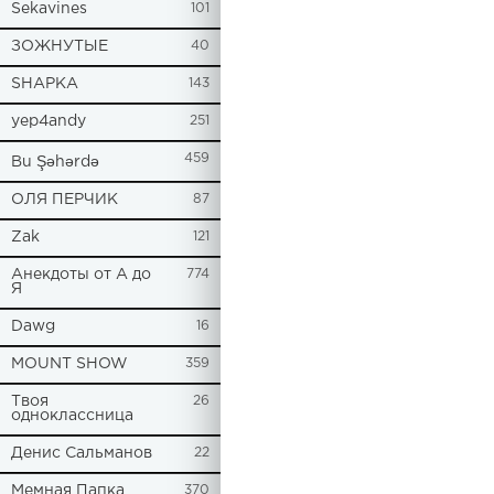
Sekavines
101
ЗОЖНУТЫЕ
40
SHAPKA
143
yep4andy
251
459
Bu Şəhərdə
ОЛЯ ПЕРЧИК
87
Zak
121
Анекдоты от А до
774
Я
Dawg
16
MOUNT SHOW
359
Твоя
26
одноклассница
Денис Сальманов
22
Мемная Папка
370