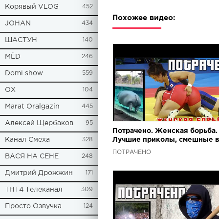
Корявый VLOG
452
Похожее видео:
JOHAN
434
ШАСТУН
140
МЁD
246
Domi show
559
ОХ
104
Marat Oralgazin
445
Алексей Щербаков
95
Потрачено. Женская борьба.
Канал Смеха
328
Лучшие приколы, смешные 
и фейлы
ПОТРАЧЕНО
ВАСЯ НА СЕНЕ
248
Дмитрий Дрожжин
171
ТНТ4 Телеканал
309
Просто Озвучка
124