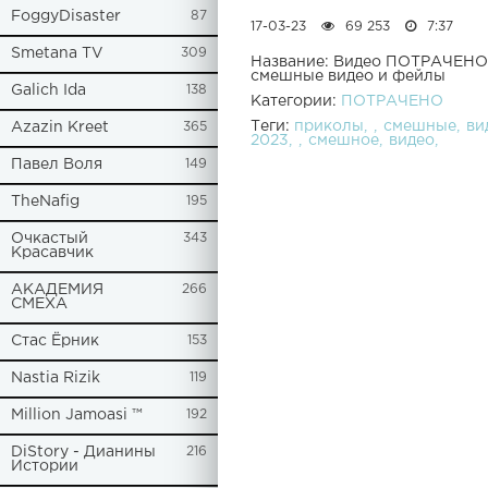
FoggyDisaster
87
17-03-23
69 253
7:37
Smetana TV
309
Название: Видео ПОТРАЧЕНО 
смешные видео и фейлы
Galich Ida
138
Категории:
ПОТРАЧЕНО
Теги:
приколы
смешные
ви
Azazin Kreet
365
2023
смешное
видео
Павел Воля
149
TheNafig
195
Очкастый
343
Красавчик
АКАДЕМИЯ
266
СМЕХА
Стас Ёрник
153
Nastia Rizik
119
Million Jamoasi ™
192
DiStory - Дианины
216
Истории