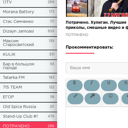
1.1TV
289
Morana Battory
173
Стас Семченко
171
Потрачено. Хулиган. Лучшие
приколы, смешные видео и 
Dizayn Jamoasi
309
ПОТРАЧЕНО
Максим
139
Старосвитский
Прокомментировать:
KULIK
331
Бар в большом
93
городе
Tatarka FM
193
715 TEAM
122
ЕГОР
59
Old Spice Russia
20
Stand-Up Club #1
479
ПОТРАЧЕНО
296