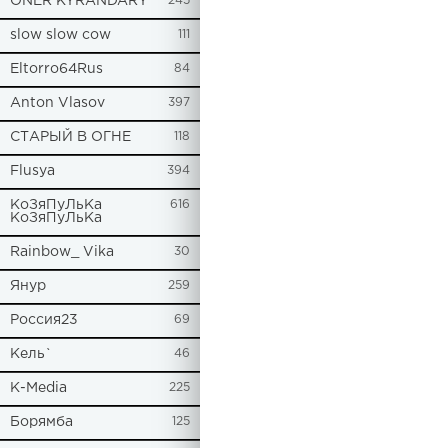
ONER KYRANDARY
245
slow slow cow
111
Eltorro64Rus
84
Anton Vlasov
397
СТАРЫЙ В ОГНЕ
118
Flusya
394
КоЗяПуЛьКа
616
КоЗяПуЛьКа
Rainbow_ Vika
30
Янур
259
Россия23
69
Кель`
46
К-Media
225
Борямба
125