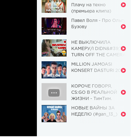
Плачу на техно
(премьера клипа)
Павел Воля - Про Ольгу
Бузову
НЕ ВЫКЛЮЧИЛА
КАМЕРУ/I DIDN&#39;T
TURN OFF THE CAMERA
[Красавица и
MILLION JAMOASI
Чудовище] (Выпуск 110)
KONSERT DASTURI 2019
КОРОЧЕ ГОВОРЯ,
CS:GO В РЕАЛЬНОЙ
ЖИЗНИ - ТимТим.
НОВЫЕ ВАЙНЫ ЗА
НЕДЕЛЮ (#gan_13_)