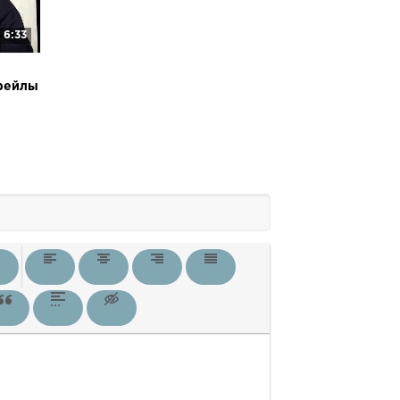
6:33
фейлы