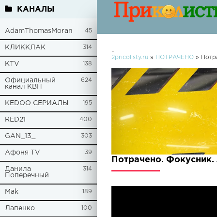
КАНАЛЫ
AdamThomasMoran
45
КЛИККЛАК
314
-
2pricolisty.ru
»
ПОТРАЧЕНО
» Потр
KTV
138
Официальный
624
канал КВН
KEDOO СЕРИАЛЫ
195
RED21
400
GAN_13_
303
Афоня TV
39
Потрачено. Фокусник.
Данила
314
Поперечный
Mak
189
Лапенко
100