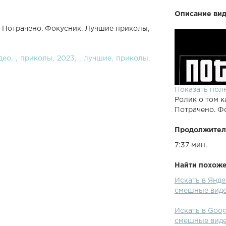
Описание вид
Потрачено. Фокусник. Лучшие приколы,
део
приколы
2023
лучшие
приколы
Показать пол
Ролик о том к
Потрачено. Ф
Продолжител
7:37 мин.
Найти похожее
Искать в Янд
смешные виде
Искать в Goo
смешные виде