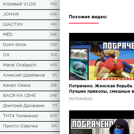
Корявый VLOG
452
JOHAN
434
Похожее видео:
ШАСТУН
140
МЁD
246
Domi show
559
ОХ
104
Marat Oralgazin
445
Алексей Щербаков
95
Канал Смеха
328
Потрачено. Женская борьба.
Лучшие приколы, смешные 
ВАСЯ НА СЕНЕ
248
и фейлы
ПОТРАЧЕНО
Дмитрий Дрожжин
171
ТНТ4 Телеканал
309
Просто Озвучка
124