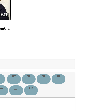
6:33
фейлы