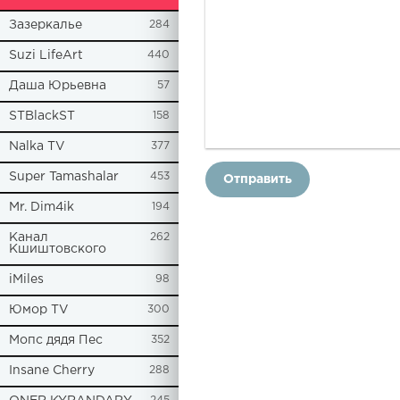
Зазеркалье
284
Suzi LifeArt
440
Даша Юрьевна
57
STBlackST
158
Nalka TV
377
Super Tamashalar
453
Отправить
Mr. Dim4ik
194
Канал
262
Кшиштовского
iMiles
98
Юмор TV
300
Мопс дядя Пес
352
Insane Cherry
288