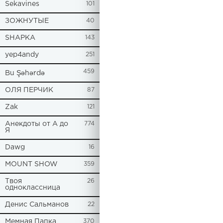
Sekavines
101
ЗОЖНУТЫЕ
40
SHAPKA
143
yep4andy
251
459
Bu Şəhərdə
ОЛЯ ПЕРЧИК
87
Zak
121
Анекдоты от А до
774
Я
Dawg
16
MOUNT SHOW
359
Твоя
26
одноклассница
Денис Сальманов
22
Мемная Папка
370