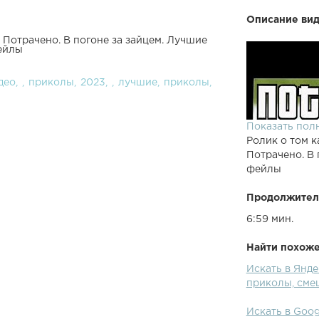
Описание вид
Потрачено. В погоне за зайцем. Лучшие
ейлы
део
приколы
2023
лучшие
приколы
Показать пол
Ролик о том к
Потрачено. В
фейлы
Продолжител
6:59 мин.
Найти похожее
Искать в Янд
приколы, сме
Искать в Goo