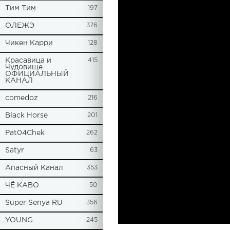
Tим Тим
197
ОЛЕЖЭ
376
Чикен Карри
128
Красавица и
415
Чудовище
ОФИЦИАЛЬНЫЙ
КАНАЛ
comedoz
216
Black Horse
201
Pat04Chek
262
Satyr
63
Апасный Канал
353
ЧЁ КАВО
50
Super Senya RU
356
YOUNG
245