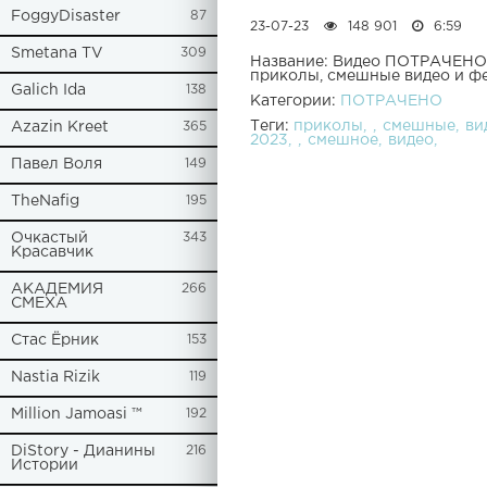
FoggyDisaster
87
23-07-23
148 901
6:59
Smetana TV
309
Название: Видео ПОТРАЧЕНО 
приколы, смешные видео и ф
Galich Ida
138
Категории:
ПОТРАЧЕНО
Теги:
приколы
смешные
ви
Azazin Kreet
365
2023
смешное
видео
Павел Воля
149
TheNafig
195
Очкастый
343
Красавчик
АКАДЕМИЯ
266
СМЕХА
Стас Ёрник
153
Nastia Rizik
119
Million Jamoasi ™
192
DiStory - Дианины
216
Истории