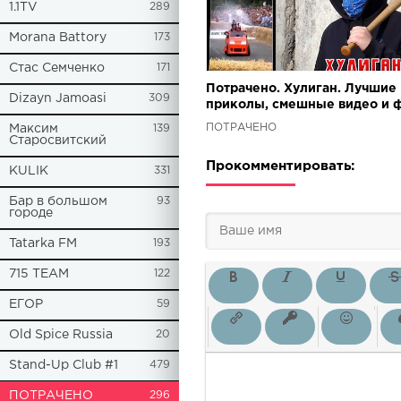
1.1TV
289
Morana Battory
173
Стас Семченко
171
Потрачено. Хулиган. Лучшие
Dizayn Jamoasi
309
приколы, смешные видео и 
ПОТРАЧЕНО
Максим
139
Старосвитский
Прокомментировать:
KULIK
331
Бар в большом
93
городе
Tatarka FM
193
715 TEAM
122
ЕГОР
59
Old Spice Russia
20
Stand-Up Club #1
479
ПОТРАЧЕНО
296