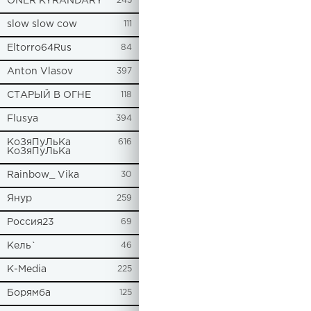
ONER KYRANDARY
245
slow slow cow
111
Eltorro64Rus
84
Anton Vlasov
397
СТАРЫЙ В ОГНЕ
118
Flusya
394
КоЗяПуЛьКа
616
КоЗяПуЛьКа
Rainbow_ Vika
30
Янур
259
Россия23
69
Кель`
46
К-Media
225
Борямба
125