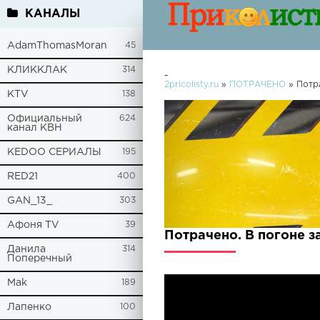
КАНАЛЫ
AdamThomasMoran
45
КЛИККЛАК
314
-
2pricolisty.ru
»
ПОТРАЧЕНО
» Потр
KTV
138
Официальный
624
канал КВН
KEDOO СЕРИАЛЫ
195
RED21
400
GAN_13_
303
Афоня TV
39
Потрачено. В погоне 
Данила
314
Поперечный
Mak
189
Лапенко
100