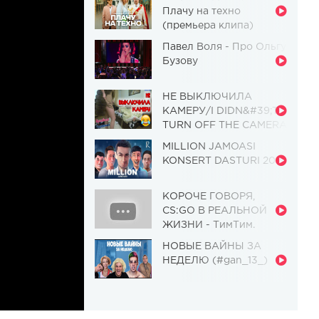
Плачу на техно
(премьера клипа)
Павел Воля - Про Ольгу
Бузову
НЕ ВЫКЛЮЧИЛА
КАМЕРУ/I DIDN&#39;T
TURN OFF THE CAMERA
[Красавица и
MILLION JAMOASI
Чудовище] (Выпуск 110)
KONSERT DASTURI 2019
КОРОЧЕ ГОВОРЯ,
CS:GO В РЕАЛЬНОЙ
ЖИЗНИ - ТимТим.
НОВЫЕ ВАЙНЫ ЗА
НЕДЕЛЮ (#gan_13_)