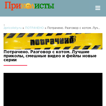
-
2pricolisty.ru
»
ПОТРАЧЕНО
» Потрачено. Разговор с котом. Лучшие приколы, смешные видео и фейлы
Потрачено. Разговор с котом. Лучшие
приколы, смешные видео и фейлы новые
серии