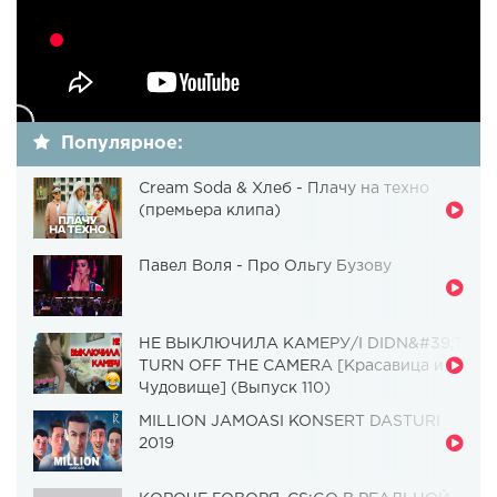
Популярное:
Cream Soda & Хлеб - Плачу на техно
(премьера клипа)
Павел Воля - Про Ольгу Бузову
НЕ ВЫКЛЮЧИЛА КАМЕРУ/I DIDN&#39;T
TURN OFF THE CAMERA [Красавица и
Чудовище] (Выпуск 110)
MILLION JAMOASI KONSERT DASTURI
2019