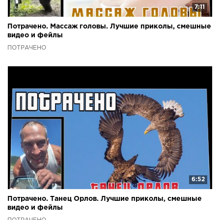
7:11
Потрачено. Массаж головы. Лучшие приколы, смешные
видео и фейлы
ПОТРАЧЕНО
6:52
Потрачено. Танец Орлов. Лучшие приколы, смешные
видео и фейлы