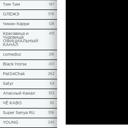
Tим Тим
197
ОЛЕЖЭ
376
Чикен Карри
128
Красавица и
415
Чудовище
ОФИЦИАЛЬНЫЙ
КАНАЛ
comedoz
216
Black Horse
201
Pat04Chek
262
Satyr
63
Апасный Канал
353
ЧЁ КАВО
50
Super Senya RU
356
YOUNG
245