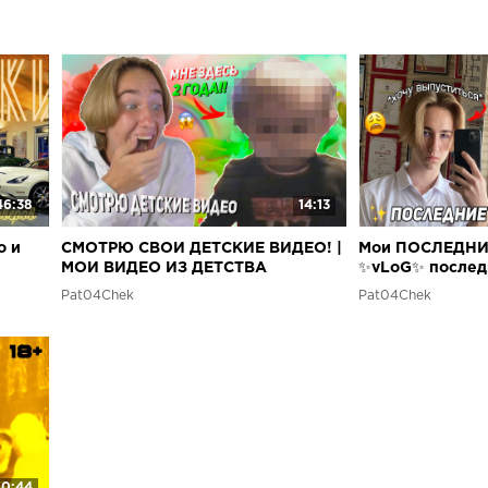
46:38
14:13
о и
СМОТРЮ СВОИ ДЕТСКИЕ ВИДЕО! |
Мои ПОСЛЕДНИЕ
МОИ ВИДЕО ИЗ ДЕТСТВА
✨vLoG✨ послед
Pat04Chek
Pat04Chek
10:44