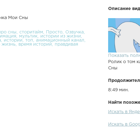
Описание вид
учка Мои Сны
про сны
сторитайм
Просто
Озвучка
имация
мультик
истории из жизни
а
истории
топ
анимационный канал
о жизнь
время историй
правдивая
Показать пол
Ролик о том к
Сны
Продолжител
8:49 мин.
Найти похожее
Искать в Янд
Искать в Goo