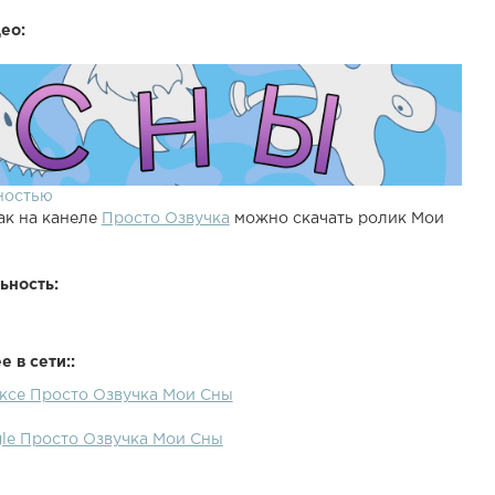
ео:
ностью
ак на канеле
Просто Озвучка
можно скачать ролик Мои
ьность:
 в сети::
ексе Просто Озвучка Мои Сны
gle Просто Озвучка Мои Сны