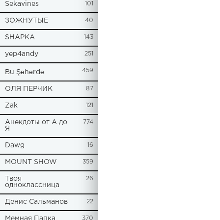
Sekavines
101
ЗОЖНУТЫЕ
40
SHAPKA
143
yep4andy
251
459
Bu Şəhərdə
ОЛЯ ПЕРЧИК
87
Zak
121
Анекдоты от А до
774
Я
Dawg
16
MOUNT SHOW
359
Твоя
26
одноклассница
Денис Сальманов
22
Мемная Папка
370