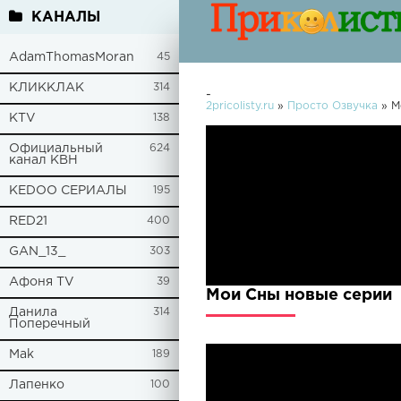
КАНАЛЫ
AdamThomasMoran
45
КЛИККЛАК
314
-
2pricolisty.ru
»
Просто Озвучка
» М
KTV
138
Официальный
624
канал КВН
KEDOO СЕРИАЛЫ
195
RED21
400
GAN_13_
303
Афоня TV
39
Мои Сны новые серии
Данила
314
Поперечный
Mak
189
Лапенко
100