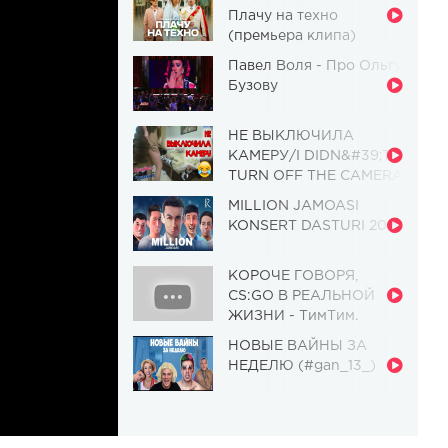
Плачу на техно
(премьера клипа)
Павел Воля - Про Ольгу
Бузову
НЕ ВЫКЛЮЧИЛА
КАМЕРУ/I DIDN&#39;T
TURN OFF THE CAMERA
[Красавица и
MILLION JAMOASI
Чудовище] (Выпуск 110)
KONSERT DASTURI 2019
КОРОЧЕ ГОВОРЯ,
CS:GO В РЕАЛЬНОЙ
ЖИЗНИ - ТимТим.
НОВЫЕ ВАЙНЫ ЗА
НЕДЕЛЮ (#gan_13_)