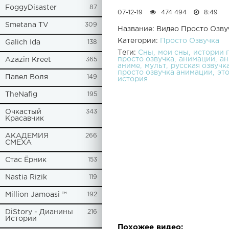
FoggyDisaster
87
07-12-19
474 494
8:49
Smetana TV
309
Название: Видео Просто Озв
Категории:
Просто Озвучка
Galich Ida
138
Теги:
Сны
мои сны
истории 
просто озвучка
анимации
ан
Azazin Kreet
365
аниме
мульт
русская озвучк
просто озвучка анимации
эт
Павел Воля
149
история
TheNafig
195
Очкастый
343
Красавчик
АКАДЕМИЯ
266
СМЕХА
Стас Ёрник
153
Nastia Rizik
119
Million Jamoasi ™
192
DiStory - Дианины
216
Истории
Похожее видео: