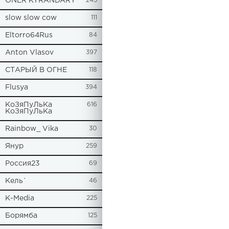
ONER KYRANDARY
245
slow slow cow
111
Eltorro64Rus
84
Anton Vlasov
397
СТАРЫЙ В ОГНЕ
118
Flusya
394
КоЗяПуЛьКа
616
КоЗяПуЛьКа
Rainbow_ Vika
30
Янур
259
Россия23
69
Кель`
46
К-Media
225
Борямба
125