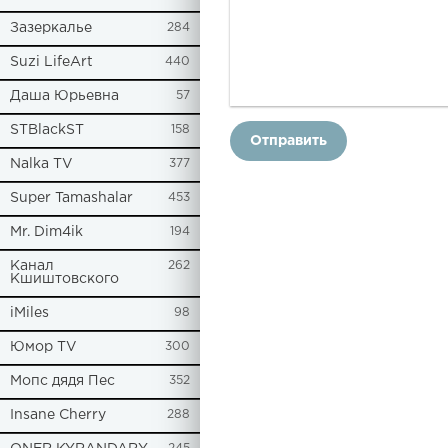
Зазеркалье
284
Suzi LifeArt
440
Даша Юрьевна
57
STBlackST
158
Отправить
Nalka TV
377
Super Tamashalar
453
Mr. Dim4ik
194
Канал
262
Кшиштовского
iMiles
98
Юмор TV
300
Мопс дядя Пес
352
Insane Cherry
288