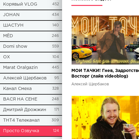
Корявый VLOG
452
JOHAN
434
ШАСТУН
140
МЁD
246
Domi show
559
ОХ
104
Marat Oralgazin
445
МОИ ТАЧКИ! Гнев, Задротств
Восторг (лайв videoblog)
Алексей Щербаков
95
Алексей Щербаков
Канал Смеха
328
ВАСЯ НА СЕНЕ
248
Дмитрий Дрожжин
171
ТНТ4 Телеканал
309
Просто Озвучка
124