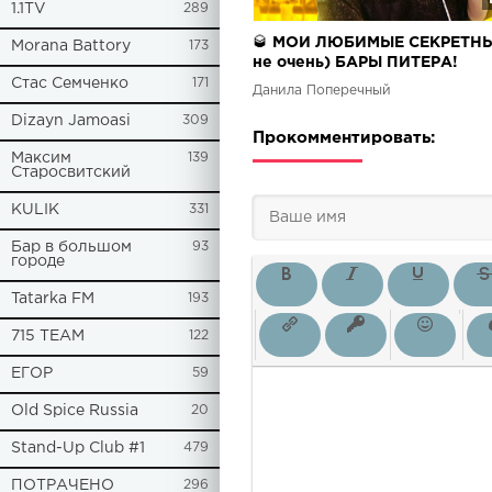
1.1TV
289
🥃 МОИ ЛЮБИМЫЕ СЕКРЕТНЫ
Morana Battory
173
не очень) БАРЫ ПИТЕРА!
Стас Семченко
171
Данила Поперечный
Dizayn Jamoasi
309
Прокомментировать:
Максим
139
Старосвитский
KULIK
331
Бар в большом
93
городе
Tatarka FM
193
715 TEAM
122
ЕГОР
59
Old Spice Russia
20
Stand-Up Club #1
479
ПОТРАЧЕНО
296