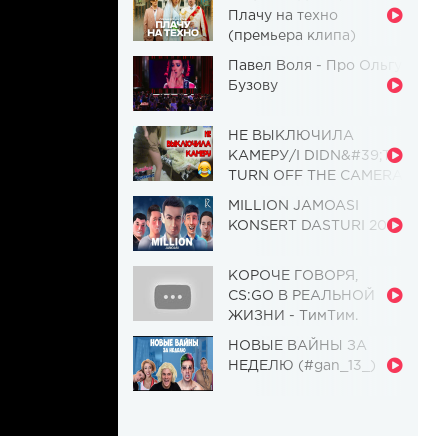
Плачу на техно
(премьера клипа)
Павел Воля - Про Ольгу
Бузову
НЕ ВЫКЛЮЧИЛА
КАМЕРУ/I DIDN&#39;T
TURN OFF THE CAMERA
[Красавица и
MILLION JAMOASI
Чудовище] (Выпуск 110)
KONSERT DASTURI 2019
КОРОЧЕ ГОВОРЯ,
CS:GO В РЕАЛЬНОЙ
ЖИЗНИ - ТимТим.
НОВЫЕ ВАЙНЫ ЗА
НЕДЕЛЮ (#gan_13_)