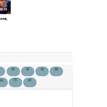
28:32
хов,
вый