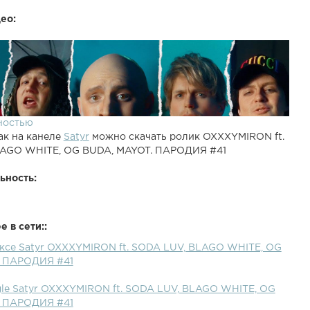
ео:
ностью
ак на канеле
Satyr
можно скачать ролик OXXXYMIRON ft.
LAGO WHITE, OG BUDA, MAYOT. ПАРОДИЯ #41
ьность:
 в сети::
ексе Satyr OXXXYMIRON ft. SODA LUV, BLAGO WHITE, OG
. ПАРОДИЯ #41
gle Satyr OXXXYMIRON ft. SODA LUV, BLAGO WHITE, OG
. ПАРОДИЯ #41