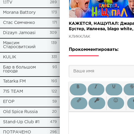
1.1TV
289
Morana Battory
173
Стас Семченко
171
КАЖЕТСЯ, НАЩУПАЛ: Джара
Бустер, Ивлеева, blago white,
Dizayn Jamoasi
309
Василенко, Жидковский (Но
КЛИККЛАК
Сезон)
Максим
139
Старосвитский
Прокомментировать:
KULIK
331
Бар в большом
93
городе
Tatarka FM
193
715 TEAM
122
ЕГОР
59
Old Spice Russia
20
Stand-Up Club #1
479
ПОТРАЧЕНО
296