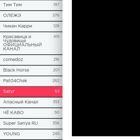
Tим Тим
197
ОЛЕЖЭ
376
Чикен Карри
128
Красавица и
415
Чудовище
ОФИЦИАЛЬНЫЙ
КАНАЛ
comedoz
216
Black Horse
201
Pat04Chek
262
Satyr
63
Апасный Канал
353
ЧЁ КАВО
50
Super Senya RU
356
YOUNG
245