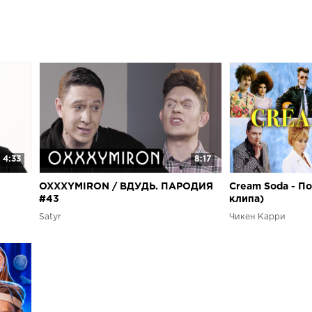
4:33
8:17
OXXXYMIRON / ВДУДЬ. ПАРОДИЯ
Cream Soda - П
#43
клипа)
Satyr
Чикен Карри