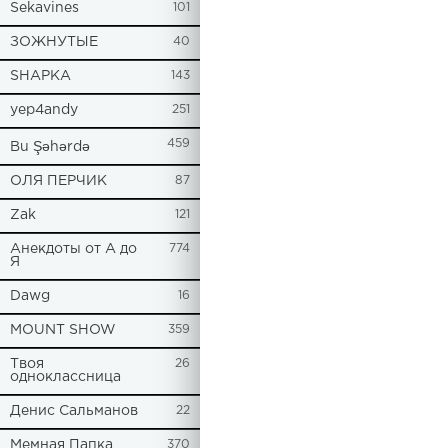
Sekavines
101
ЗОЖНУТЫЕ
40
SHAPKA
143
yep4andy
251
459
Bu Şəhərdə
ОЛЯ ПЕРЧИК
87
Zak
121
Анекдоты от А до
774
Я
Dawg
16
MOUNT SHOW
359
Твоя
26
одноклассница
Денис Сальманов
22
Мемная Папка
370