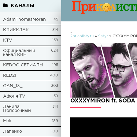
КАНАЛЫ
AdamThomasMoran
45
КЛИККЛАК
314
-
2pricolisty.ru
»
Satyr
» OXXXYMIRON 
KTV
138
Официальный
624
канал КВН
KEDOO СЕРИАЛЫ
195
RED21
400
GAN_13_
303
Афоня TV
39
OXXXYMIRON ft. SODA
Данила
314
Поперечный
Mak
189
Лапенко
100