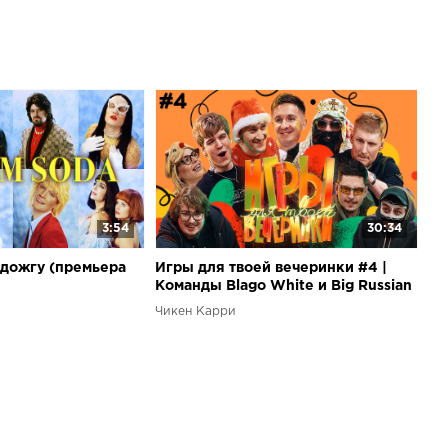
3:54
30:34
одожгу (премьера
Игры для твоей вечеринки #4 |
Команды Blago White и Big Russian
Boss (Soda Luv, Pimp, Sqwozbab...
Чикен Карри