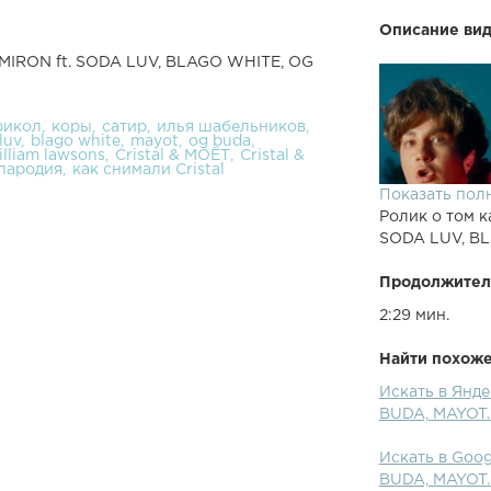
Описание вид
YMIRON ft. SODA LUV, BLAGO WHITE, OG
рикол
коры
сатир
илья шабельников
luv
blago white
mayot
og buda
illiam lawsons
Cristal & МОЁТ
Cristal &
 пародия
как снимали Cristal
Показать пол
Ролик о том к
SODA LUV, B
Продолжител
2:29 мин.
Найти похожее
Искать в Янд
BUDA, MAYOT
Искать в Goo
BUDA, MAYOT