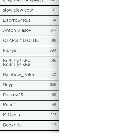
ONER KYRANDARY
245
slow slow cow
111
Eltorro64Rus
84
Anton Vlasov
397
СТАРЫЙ В ОГНЕ
118
Flusya
394
КоЗяПуЛьКа
616
КоЗяПуЛьКа
Rainbow_ Vika
30
Янур
259
Россия23
69
Кель`
46
К-Media
225
Борямба
125