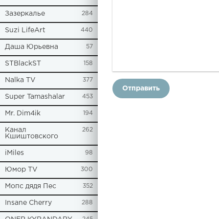
Зазеркалье
284
Suzi LifeArt
440
Даша Юрьевна
57
STBlackST
158
Nalka TV
377
Отправить
Super Tamashalar
453
Mr. Dim4ik
194
Канал
262
Кшиштовского
iMiles
98
Юмор TV
300
Мопс дядя Пес
352
Insane Cherry
288