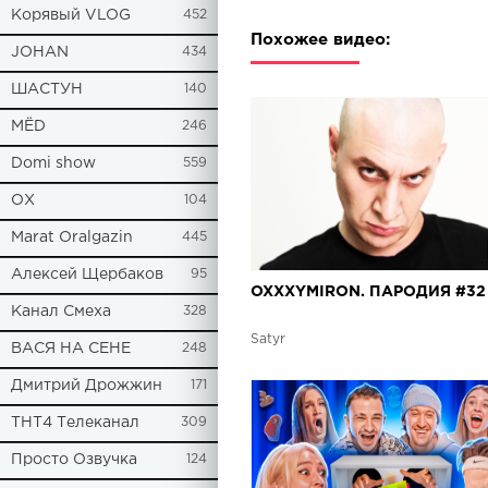
Корявый VLOG
452
Похожее видео:
JOHAN
434
ШАСТУН
140
МЁD
246
Domi show
559
ОХ
104
Marat Oralgazin
445
Алексей Щербаков
95
OXXXYMIRON. ПАРОДИЯ #32
Канал Смеха
328
Satyr
ВАСЯ НА СЕНЕ
248
Дмитрий Дрожжин
171
ТНТ4 Телеканал
309
Просто Озвучка
124