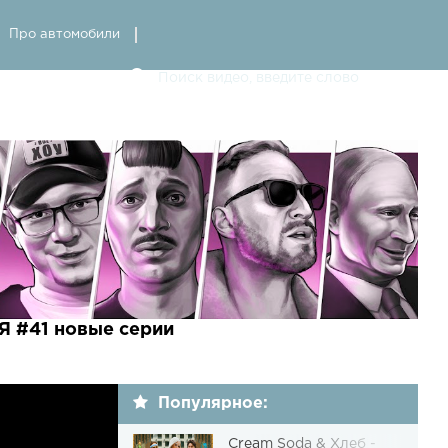
Про автомобили
 #41 новые серии
Популярное:
Cream Soda & Хлеб -