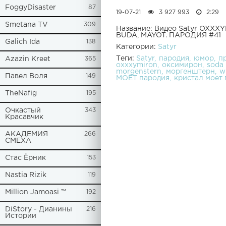
FoggyDisaster
87
19-07-21
3 927 993
2:29
Smetana TV
309
Название: Видео Satyr OXXX
BUDA, MAYOT. ПАРОДИЯ #41
Galich Ida
138
Категории:
Satyr
Теги:
Satyr
пародия
юмор
п
Azazin Kreet
365
oxxxymiron
оксимирон
soda 
morgenstern
моргенштерн
w
Павел Воля
149
МОЁТ пародия
кристал моет
TheNafig
195
Очкастый
343
Красавчик
АКАДЕМИЯ
266
СМЕХА
Стас Ёрник
153
Nastia Rizik
119
Million Jamoasi ™
192
DiStory - Дианины
216
Истории