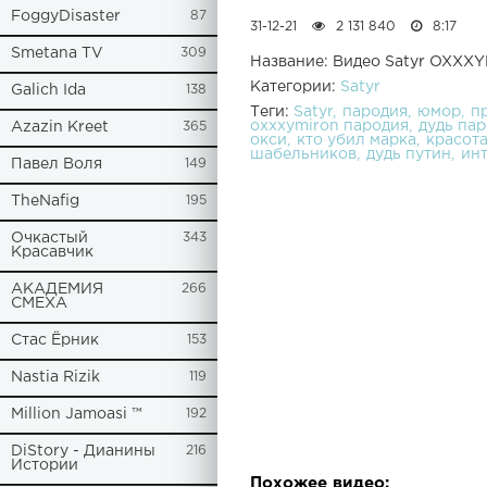
FoggyDisaster
87
31-12-21
2 131 840
8:17
Smetana TV
309
Название: Видео Satyr OXX
Категории:
Satyr
Galich Ida
138
Теги:
Satyr
пародия
юмор
п
oxxxymiron пародия
дудь па
Azazin Kreet
365
окси
кто убил марка
красота
шабельников
дудь путин
ин
Павел Воля
149
TheNafig
195
Очкастый
343
Красавчик
АКАДЕМИЯ
266
СМЕХА
Стас Ёрник
153
Nastia Rizik
119
Million Jamoasi ™
192
DiStory - Дианины
216
Истории
Похожее видео: