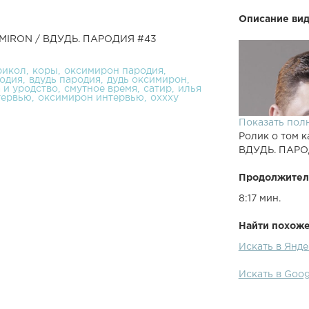
Описание вид
XYMIRON / ВДУДЬ. ПАРОДИЯ #43
рикол
коры
оксимирон пародия
родия
вдудь пародия
дудь оксимирон
 и уродство
смутное время
сатир
илья
тервью
оксимирон интервью
oxxxy
Показать пол
Ролик о том к
ВДУДЬ. ПАРО
Продолжител
8:17 мин.
Найти похожее
Искать в Янд
Искать в Goo