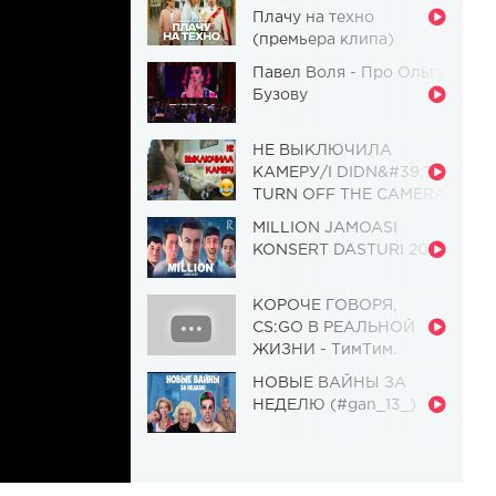
Плачу на техно
(премьера клипа)
Павел Воля - Про Ольгу
Бузову
НЕ ВЫКЛЮЧИЛА
КАМЕРУ/I DIDN&#39;T
TURN OFF THE CAMERA
[Красавица и
MILLION JAMOASI
Чудовище] (Выпуск 110)
KONSERT DASTURI 2019
КОРОЧЕ ГОВОРЯ,
CS:GO В РЕАЛЬНОЙ
ЖИЗНИ - ТимТим.
НОВЫЕ ВАЙНЫ ЗА
НЕДЕЛЮ (#gan_13_)