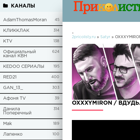
КАНАЛЫ
AdamThomasMoran
45
КЛИККЛАК
314
-
2pricolisty.ru
»
Satyr
» OXXXYMIRON
KTV
138
Официальный
624
канал КВН
KEDOO СЕРИАЛЫ
195
RED21
400
GAN_13_
303
Афоня TV
39
OXXXYMIRON / ВДУДЬ.
Данила
314
Поперечный
Mak
189
Лапенко
100