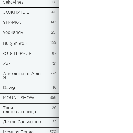
Sekavines
101
ЗОЖНУТЫЕ
40
SHAPKA
143
yep4andy
251
459
Bu Şəhərdə
ОЛЯ ПЕРЧИК
87
Zak
121
Анекдоты от А до
774
Я
Dawg
16
MOUNT SHOW
359
Твоя
26
одноклассница
Денис Сальманов
22
Мемная Папка
370