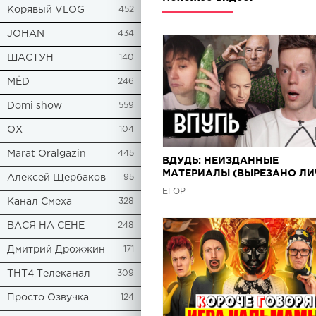
Корявый VLOG
452
JOHAN
434
ШАСТУН
140
МЁD
246
Domi show
559
ОХ
104
Marat Oralgazin
445
ВДУДЬ: НЕИЗДАННЫЕ
МАТЕРИАЛЫ (ВЫРЕЗАНО Л
Алексей Щербаков
95
ДУДЕМ) | ПУП | feat. Gefalsht
ЕГОР
Канал Смеха
328
ВАСЯ НА СЕНЕ
248
Дмитрий Дрожжин
171
ТНТ4 Телеканал
309
Просто Озвучка
124