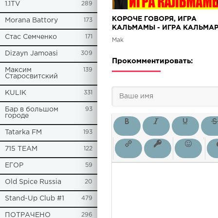
1.1TV
289
КОРОЧЕ ГОВОРЯ, ИГРА
Morana Battory
173
КАЛЬМАМЫ - ИГРА КАЛЬМА
(пародия)
Стас Семченко
171
Mak
Dizayn Jamoasi
309
Прокомментировать:
Максим
139
Старосвитский
KULIK
331
Бар в большом
93
городе
Tatarka FM
193
715 TEAM
122
ЕГОР
59
Old Spice Russia
20
Stand-Up Club #1
479
ПОТРАЧЕНО
296