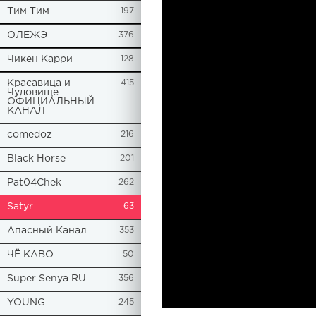
Tим Тим
197
ОЛЕЖЭ
376
Чикен Карри
128
Красавица и
415
Чудовище
ОФИЦИАЛЬНЫЙ
КАНАЛ
comedoz
216
Black Horse
201
Pat04Chek
262
Satyr
63
Апасный Канал
353
ЧЁ КАВО
50
Super Senya RU
356
YOUNG
245