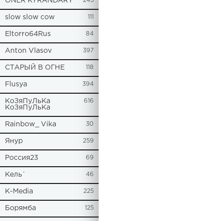
ONER KYRANDARY
245
slow slow cow
111
Eltorro64Rus
84
Anton Vlasov
397
СТАРЫЙ В ОГНЕ
118
Flusya
394
КоЗяПуЛьКа
616
КоЗяПуЛьКа
Rainbow_ Vika
30
Янур
259
Россия23
69
Кель`
46
К-Media
225
Борямба
125