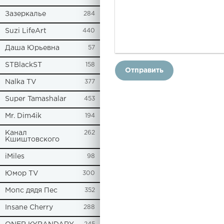
Зазеркалье
284
Suzi LifeArt
440
Даша Юрьевна
57
STBlackST
158
Отправить
Nalka TV
377
Super Tamashalar
453
Mr. Dim4ik
194
Канал
262
Кшиштовского
iMiles
98
Юмор TV
300
Мопс дядя Пес
352
Insane Cherry
288