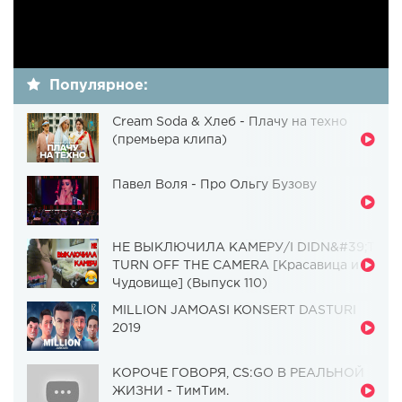
Популярное:
Cream Soda & Хлеб - Плачу на техно
(премьера клипа)
Павел Воля - Про Ольгу Бузову
НЕ ВЫКЛЮЧИЛА КАМЕРУ/I DIDN&#39;T
TURN OFF THE CAMERA [Красавица и
Чудовище] (Выпуск 110)
MILLION JAMOASI KONSERT DASTURI
2019
КОРОЧЕ ГОВОРЯ, CS:GO В РЕАЛЬНОЙ
ЖИЗНИ - ТимТим.