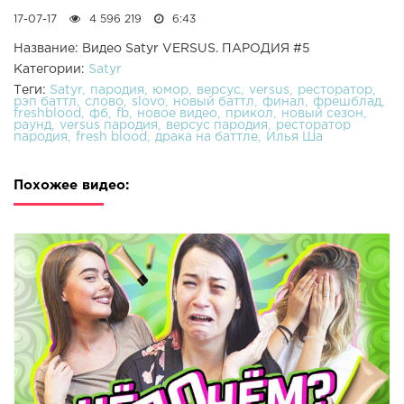
17-07-17
4 596 219
6:43
Название: Видео Satyr VERSUS. ПАРОДИЯ #5
Категории:
Satyr
Теги:
Satyr
пародия
юмор
версус
versus
ресторатор
рэп баттл
слово
slovo
новый баттл
финал
фрешблад
freshblood
фб
fb
новое видео
прикол
новый сезон
раунд
versus пародия
версус пародия
ресторатор
пародия
fresh blood
драка на баттле
Илья Ша
Похожее видео: