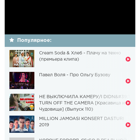
Популярное:
Cream Soda & Хлеб - Плачу на техно
(премьера клипа)
Павел Воля - Про Ольгу Бузову
НЕ ВЫКЛЮЧИЛА КАМЕРУ/I DIDN&#39;T
TURN OFF THE CAMERA [Красавица и
Чудовище] (Выпуск 110)
MILLION JAMOASI KONSERT DASTURI
2019