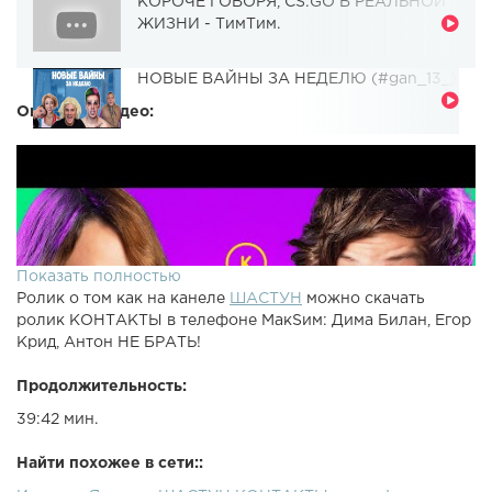
КОРОЧЕ ГОВОРЯ, CS:GO В РЕАЛЬНОЙ
ЖИЗНИ - ТимТим.
НОВЫЕ ВАЙНЫ ЗА НЕДЕЛЮ (#gan_13_)
Описание видео:
Показать полностью
Ролик о том как на канеле
ШАСТУН
можно скачать
ролик КОНТАКТЫ в телефоне МакSим: Дима Билан, Егор
Крид, Антон НЕ БРАТЬ!
Продолжительность:
39:42 мин.
Найти похожее в сети::