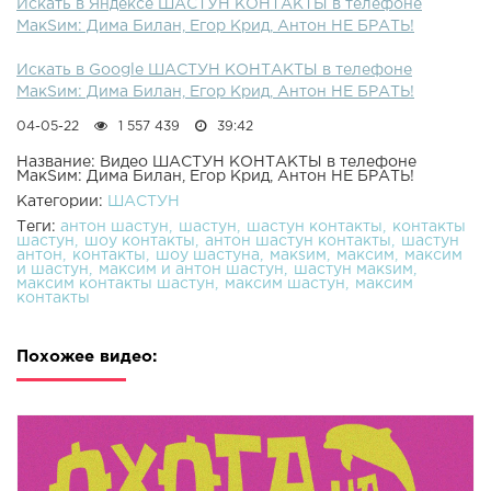
Искать в Яндексе ШАСТУН КОНТАКТЫ в телефоне
МакSим: Дима Билан, Егор Крид, Антон НЕ БРАТЬ!
Искать в Google ШАСТУН КОНТАКТЫ в телефоне
МакSим: Дима Билан, Егор Крид, Антон НЕ БРАТЬ!
04-05-22
1 557 439
39:42
Название: Видео ШАСТУН КОНТАКТЫ в телефоне
МакSим: Дима Билан, Егор Крид, Антон НЕ БРАТЬ!
Категории:
ШАСТУН
Теги:
антон шастун
шастун
шастун контакты
контакты
шастун
шоу контакты
антон шастун контакты
шастун
антон
контакты
шоу шастуна
макsим
максим
максим
и шастун
максим и антон шастун
шастун макsим
максим контакты шастун
максим шастун
максим
контакты
Похожее видео: