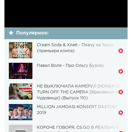
Популярное:
Cream Soda & Хлеб - Плачу на техно
(премьера клипа)
Павел Воля - Про Ольгу Бузову
НЕ ВЫКЛЮЧИЛА КАМЕРУ/I DIDN&#39;T
TURN OFF THE CAMERA [Красавица и
Чудовище] (Выпуск 110)
MILLION JAMOASI KONSERT DASTURI
2019
КОРОЧЕ ГОВОРЯ, CS:GO В РЕАЛЬНОЙ