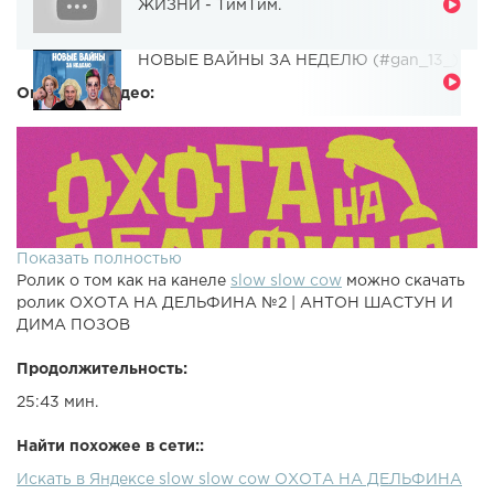
ЖИЗНИ - ТимТим.
НОВЫЕ ВАЙНЫ ЗА НЕДЕЛЮ (#gan_13_)
Описание видео:
Показать полностью
Ролик о том как на канеле
slow slow cow
можно скачать
ролик ОХОТА НА ДЕЛЬФИНА №2 | АНТОН ШАСТУН И
ДИМА ПОЗОВ
Продолжительность:
25:43 мин.
Найти похожее в сети::
Искать в Яндексе slow slow cow ОХОТА НА ДЕЛЬФИНА