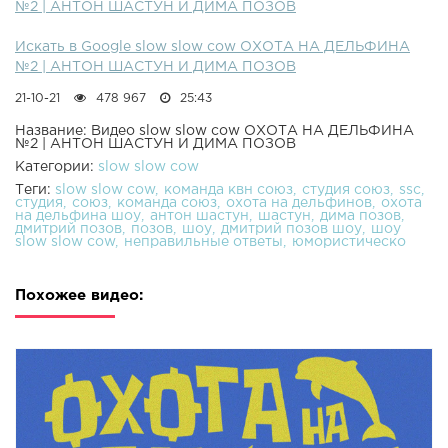
№2 | АНТОН ШАСТУН И ДИМА ПОЗОВ
Искать в Google slow slow cow ОХОТА НА ДЕЛЬФИНА
№2 | АНТОН ШАСТУН И ДИМА ПОЗОВ
21-10-21
478 967
25:43
Название: Видео slow slow cow ОХОТА НА ДЕЛЬФИНА
№2 | АНТОН ШАСТУН И ДИМА ПОЗОВ
Категории:
slow slow cow
Теги:
slow slow cow
команда квн союз
студия союз
ssc
студия
союз
команда союз
охота на дельфинов
охота
на дельфина шоу
антон шастун
шастун
дима позов
дмитрий позов
позов
шоу
дмитрий позов шоу
шоу
slow slow cow
неправильные ответы
юмористическо
Похожее видео: