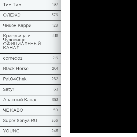
Tим Тим
197
ОЛЕЖЭ
376
Чикен Карри
128
Красавица и
415
Чудовище
ОФИЦИАЛЬНЫЙ
КАНАЛ
comedoz
216
Black Horse
201
Pat04Chek
262
Satyr
63
Апасный Канал
353
ЧЁ КАВО
50
Super Senya RU
356
YOUNG
245