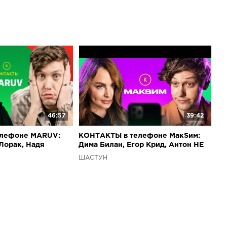
46:57
39:42
лефоне MARUV:
КОНТАКТЫ в телефоне МакSим:
 Лорак, Надя
Дима Билан, Егор Крид, Антон НЕ
сана Самойлова
БРАТЬ!
ШАСТУН