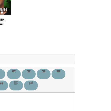
36:56
ви,
w.