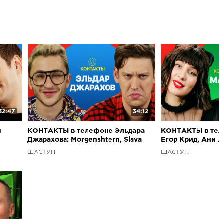
32:47
34:12
ы
КОНТАКТЫ в телефоне Эльдара
КОНТАКТЫ в те
Джарахова: Morgenshtern, Slava
Егор Крид, Ани
Marlow, Баста, Даня Поперечный
Дорофеева, Ок
ШАСТУН
ШАСТУН