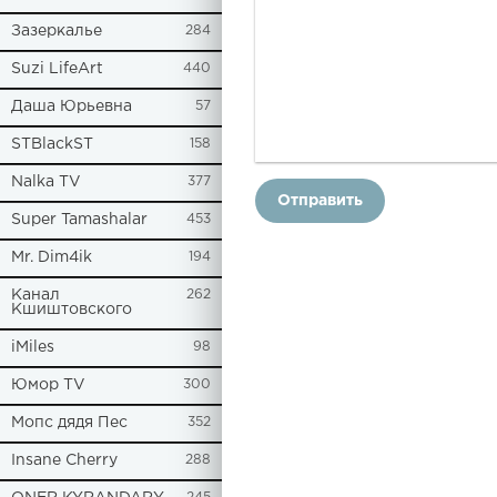
Зазеркалье
284
Suzi LifeArt
440
Даша Юрьевна
57
STBlackST
158
Nalka TV
377
Отправить
Super Tamashalar
453
Mr. Dim4ik
194
Канал
262
Кшиштовского
iMiles
98
Юмор TV
300
Мопс дядя Пес
352
Insane Cherry
288