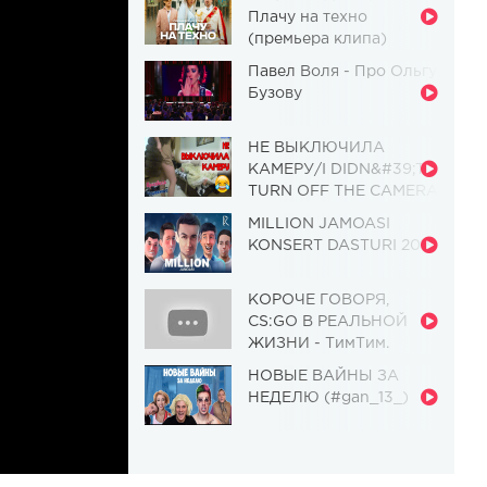
Плачу на техно
(премьера клипа)
Павел Воля - Про Ольгу
Бузову
НЕ ВЫКЛЮЧИЛА
КАМЕРУ/I DIDN&#39;T
TURN OFF THE CAMERA
[Красавица и
MILLION JAMOASI
Чудовище] (Выпуск 110)
KONSERT DASTURI 2019
КОРОЧЕ ГОВОРЯ,
CS:GO В РЕАЛЬНОЙ
ЖИЗНИ - ТимТим.
НОВЫЕ ВАЙНЫ ЗА
НЕДЕЛЮ (#gan_13_)