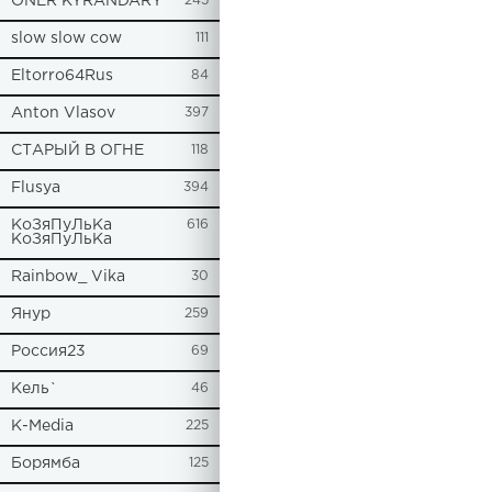
ONER KYRANDARY
245
slow slow cow
111
Eltorro64Rus
84
Anton Vlasov
397
СТАРЫЙ В ОГНЕ
118
Flusya
394
КоЗяПуЛьКа
616
КоЗяПуЛьКа
Rainbow_ Vika
30
Янур
259
Россия23
69
Кель`
46
К-Media
225
Борямба
125