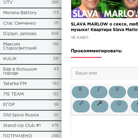
1.1TV
289
Morana Battory
173
Стас Семченко
171
SLAVA MARLOW о сексе, люб
музыке! Квартира Slava Marlo
Dizayn Jamoasi
309
ЧЁ КАВО
Максим
139
Старосвитский
Прокомментировать:
KULIK
331
Бар в большом
93
городе
Tatarka FM
193
715 TEAM
122
ЕГОР
59
Old Spice Russia
20
Stand-Up Club #1
479
ПОТРАЧЕНО
296