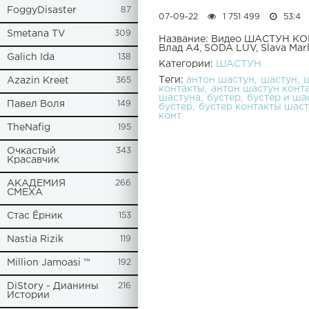
FoggyDisaster
87
07-09-22
1 751 499
53:4
Smetana TV
309
Название: Видео ШАСТУН КОН
Влад А4, SODA LUV, Slava Mar
Galich Ida
138
Категории:
ШАСТУН
Теги:
антон шастун
шастун
Azazin Kreet
365
контакты
антон шастун конт
шастуна
бустер
бустер и ша
Павел Воля
149
бустер
бустер контакты шас
конт
TheNafig
195
Очкастый
343
Красавчик
АКАДЕМИЯ
266
СМЕХА
Стас Ёрник
153
Nastia Rizik
119
Million Jamoasi ™
192
DiStory - Дианины
216
Истории