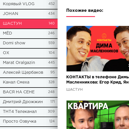
Корявый VLOG
452
Похожее видео:
JOHAN
434
ШАСТУН
140
МЁD
246
Domi show
559
ОХ
104
Marat Oralgazin
445
Алексей Щербаков
95
КОНТАКТЫ в телефоне Дим
Канал Смеха
328
Масленникова: Егор Крид, Ян
Гордиенко, Юля Путина
ШАСТУН
ВАСЯ НА СЕНЕ
248
Дмитрий Дрожжин
171
ТНТ4 Телеканал
309
Просто Озвучка
124