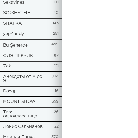
Sekavines
101
ЗОЖНУТЫЕ
40
SHAPKA
143
yep4andy
251
459
Bu Şəhərdə
ОЛЯ ПЕРЧИК
87
Zak
121
Анекдоты от А до
774
Я
Dawg
16
MOUNT SHOW
359
Твоя
26
одноклассница
Денис Сальманов
22
Мемная Папка
370