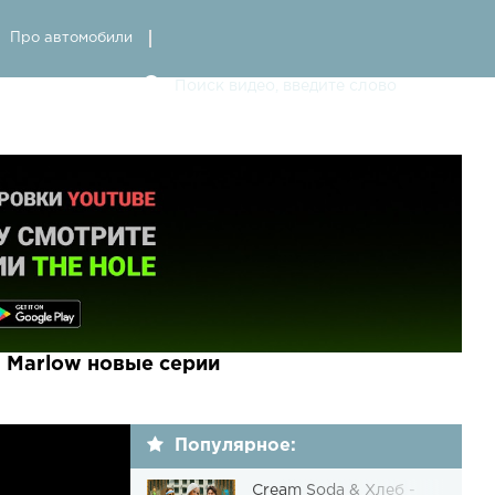
Про автомобили
a Marlow новые серии
Популярное:
Cream Soda & Хлеб -