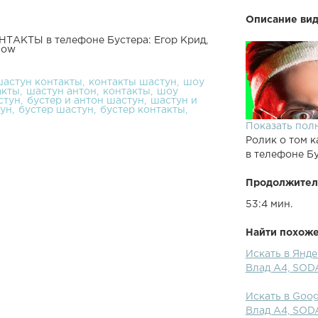
Описание вид
ТАКТЫ в телефоне Бустера: Егор Крид,
low
шастун контакты
контакты шастун
шоу
акты
шастун антон
контакты
шоу
стун
бустер и антон шастун
шастун и
тун
бустер шастун
бустер контакты
Показать пол
Ролик о том к
в телефоне Бу
Продолжител
53:4 мин.
Найти похожее
Искать в Янд
Влад А4, SODA
Искать в Goo
Влад А4, SODA