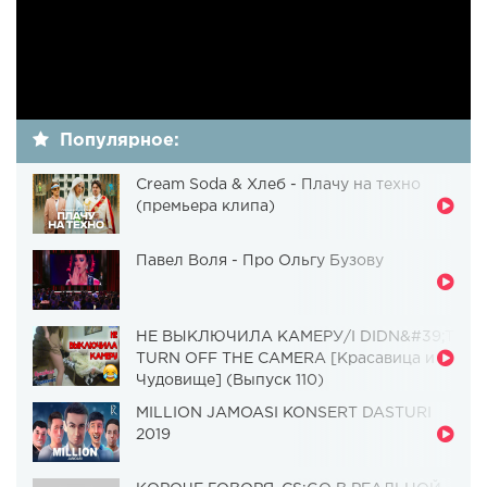
Популярное:
Cream Soda & Хлеб - Плачу на техно
(премьера клипа)
Павел Воля - Про Ольгу Бузову
НЕ ВЫКЛЮЧИЛА КАМЕРУ/I DIDN&#39;T
TURN OFF THE CAMERA [Красавица и
Чудовище] (Выпуск 110)
MILLION JAMOASI KONSERT DASTURI
2019