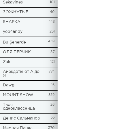
Sekavines
101
ЗОЖНУТЫЕ
40
SHAPKA
143
yep4andy
251
459
Bu Şəhərdə
ОЛЯ ПЕРЧИК
87
Zak
121
Анекдоты от А до
774
Я
Dawg
16
MOUNT SHOW
359
Твоя
26
одноклассница
Денис Сальманов
22
Мемная Папка
370