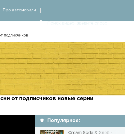
Про автомобили
т подписчиков
и от подписчиков новые серии
Популярное:
Cream Soda & Хлеб -