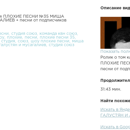
Описание вид
 cow ПЛОХИЕ ПЕСНИ №35 МИША
ЛИЕВ + песни от подписчиков
есни
студия союз
команда квн союз
оу
плохие
песни
плохие песни 35
студия
союз
шоу плохие песни
миша
галустян и мусагалиев
студия союз
Показать пол
Ролик о том к
ПЛОХИЕ ПЕС
песни от под
Продолжител
31:43 мин.
Найти похожее
Искать в Ян
ГАЛУСТЯН И 
Искать в Go