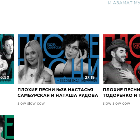
И АЗАМАТ МУ
26:50
27:19
ПЛОХИЕ ПЕСНИ №36 НАСТАСЬЯ
ПЛОХИЕ ПЕСНИ
САМБУРСКАЯ И НАТАША РУДОВА
ТОДОРЕНКО И 
ШИН |
+ песни от подписчиков
ЧАСТЬ 2 + песн
slow slow cow
slow slow cow
|