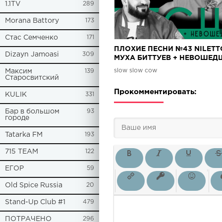
1.1TV
289
Morana Battory
173
Стас Семченко
171
ПЛОХИЕ ПЕСНИ №43 NILETT
Dizayn Jamoasi
309
МУХА БИТТУЕВ + НЕВОШЕД
АЗАМАТ и МИША ГАЛУСТЯН 
slow slow cow
Максим
139
ШАСТУН и АЙДАР ГАРАЕВ
Старосвитский
Прокомментировать:
KULIK
331
Бар в большом
93
городе
Tatarka FM
193
715 TEAM
122
ЕГОР
59
Old Spice Russia
20
Stand-Up Club #1
479
ПОТРАЧЕНО
296