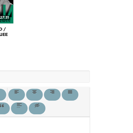
27:31
O /
ШЕЕ
/