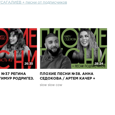
САГАЛИЕВ + песни от подписчиков
26:35
28:24
 №37 РЕГИНА
ПЛОХИЕ ПЕСНИ №38. АННА
ТИМУР РОДРИГЕЗ.
СЕДОКОВА / АРТЕМ КАЧЕР +
и от подписчиков
песни от подписчиков
slow slow cow