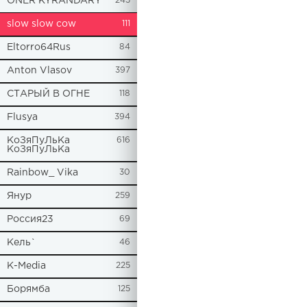
ONER KYRANDARY
245
slow slow cow
111
Eltorro64Rus
84
Anton Vlasov
397
СТАРЫЙ В ОГНЕ
118
Flusya
394
КоЗяПуЛьКа
616
КоЗяПуЛьКа
Rainbow_ Vika
30
Янур
259
Россия23
69
Кель`
46
К-Media
225
Борямба
125