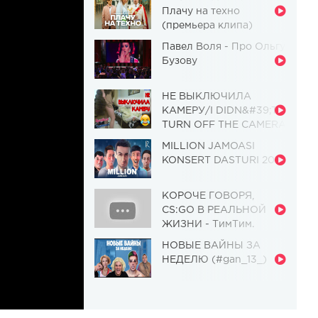
Плачу на техно
(премьера клипа)
Павел Воля - Про Ольгу
Бузову
НЕ ВЫКЛЮЧИЛА
КАМЕРУ/I DIDN&#39;T
TURN OFF THE CAMERA
[Красавица и
MILLION JAMOASI
Чудовище] (Выпуск 110)
KONSERT DASTURI 2019
КОРОЧЕ ГОВОРЯ,
CS:GO В РЕАЛЬНОЙ
ЖИЗНИ - ТимТим.
НОВЫЕ ВАЙНЫ ЗА
НЕДЕЛЮ (#gan_13_)