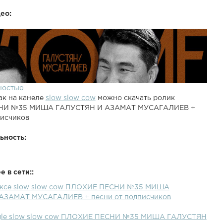
ео:
ностью
ак на канеле
slow slow cow
можно скачать ролик
НИ №35 МИША ГАЛУСТЯН И АЗАМАТ МУСАГАЛИЕВ +
писчиков
ьность:
 в сети::
дексе slow slow cow ПЛОХИЕ ПЕСНИ №35 МИША
АЗАМАТ МУСАГАЛИЕВ + песни от подписчиков
ogle slow slow cow ПЛОХИЕ ПЕСНИ №35 МИША ГАЛУСТЯН