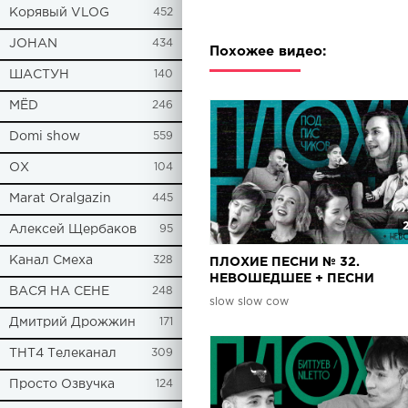
Корявый VLOG
452
JOHAN
434
Похожее видео:
ШАСТУН
140
МЁD
246
Domi show
559
ОХ
104
Marat Oralgazin
445
Алексей Щербаков
95
Канал Смеха
328
ПЛОХИЕ ПЕСНИ № 32.
НЕВОШЕДШЕЕ + ПЕСНИ
ВАСЯ НА СЕНЕ
248
ПОДПИСЧИКОВ. КОКА | ЯРУ
slow slow cow
ВАРНАВА | ГАЛИЧ | ШАСТУН 
Дмитрий Дрожжин
171
ГАРАЕВ
ТНТ4 Телеканал
309
Просто Озвучка
124