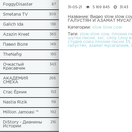
FoggyDisaster
87
31-05-21
5 169 845
31:43
Smetana TV
309
Название: Видео slow slow
ГАЛУСТЯН И АЗАМАТ МУСАГА
Galich Ida
138
Категории:
slow slow cow
Теги:
slow slow cow
плохие п
Azazin Kreet
365
шутки песни
ssc
слоу слоу к
студия союз плохие песни 35
Павел Воля
149
галустян
азамат мусагалиев
TheNafig
195
Очкастый
343
Красавчик
АКАДЕМИЯ
266
СМЕХА
Стас Ёрник
153
Nastia Rizik
119
Million Jamoasi ™
192
DiStory - Дианины
216
Истории