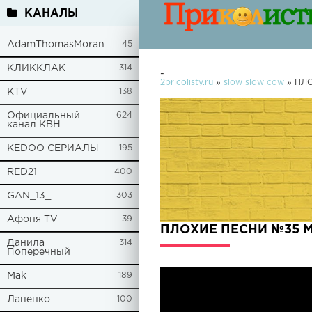
КАНАЛЫ
AdamThomasMoran
45
КЛИККЛАК
314
-
2pricolisty.ru
»
slow slow cow
» ПЛО
KTV
138
Официальный
624
канал КВН
KEDOO СЕРИАЛЫ
195
RED21
400
GAN_13_
303
Афоня TV
39
ПЛОХИЕ ПЕСНИ №35 М
Данила
314
Поперечный
Mak
189
Лапенко
100