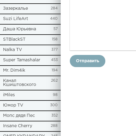
Зазеркалье
284
Suzi LifeArt
440
Даша Юрьевна
57
STBlackST
158
Nalka TV
377
Super Tamashalar
453
Отправить
Mr. Dim4ik
194
Канал
262
Кшиштовского
iMiles
98
Юмор TV
300
Мопс дядя Пес
352
Insane Cherry
288