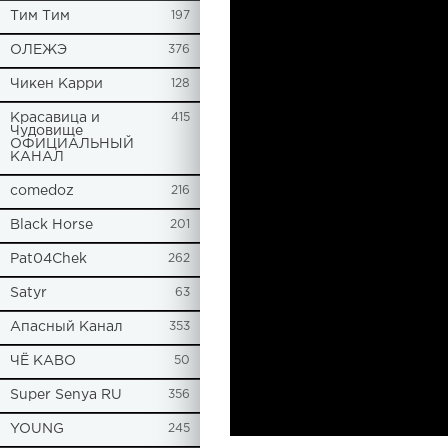
Tим Тим
197
ОЛЕЖЭ
376
Чикен Карри
128
Красавица и
415
Чудовище
ОФИЦИАЛЬНЫЙ
КАНАЛ
comedoz
216
Black Horse
201
Pat04Chek
262
Satyr
63
Апасный Канал
353
ЧЁ КАВО
50
Super Senya RU
356
YOUNG
245