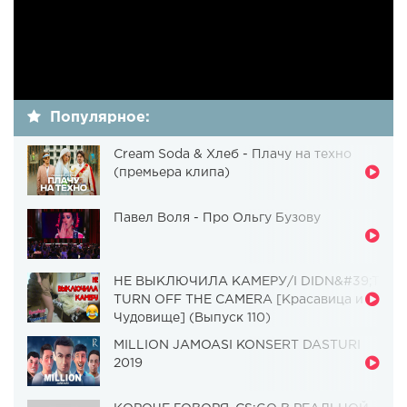
Популярное:
Cream Soda & Хлеб - Плачу на техно
(премьера клипа)
Павел Воля - Про Ольгу Бузову
НЕ ВЫКЛЮЧИЛА КАМЕРУ/I DIDN&#39;T
TURN OFF THE CAMERA [Красавица и
Чудовище] (Выпуск 110)
MILLION JAMOASI KONSERT DASTURI
2019