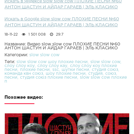
Искать в Яндексе slow slow cow ПЛОХИЕ ПЕСНИ №60
АНТОН ШАСТУН И АЙДАР ГАРАЕВ | ЭЛЬ КЛАСИКО
Искать в Google slow slow cow ПЛОХИЕ ПЕСНИ №60
АНТОН ШАСТУН И АЙДАР ГАРАЕВ | ЭЛЬ КЛАСИКО
18-11-22
1 501 008
29:7
Название: Видео slow slow cow ПЛОХИЕ ПЕСНИ №60
АНТОН ШАСТУН И АЙДАР ГАРАЕВ | ЭЛЬ КЛАСИКО
Категории:
slow slow cow
Теги:
slow slow cow шоу плохие песни
slow slow cow
слоу слоу коу
слоу слоу кау
слоу слоу коу плохие
песни
плохие песни
ssc
шутки песни
студия союз
команда квн союз
шоу плохие песни
студия
союз
песни
студия союз плохие песни
slow slow cow плохие
п
Похожее видео: