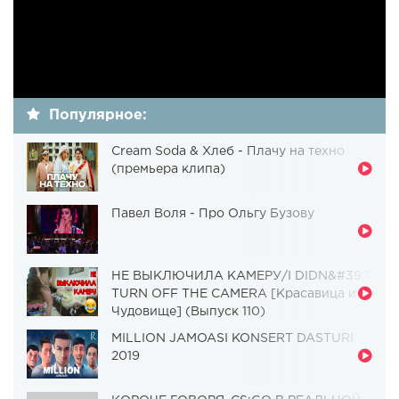
Популярное:
Cream Soda & Хлеб - Плачу на техно
(премьера клипа)
Павел Воля - Про Ольгу Бузову
НЕ ВЫКЛЮЧИЛА КАМЕРУ/I DIDN&#39;T
TURN OFF THE CAMERA [Красавица и
Чудовище] (Выпуск 110)
MILLION JAMOASI KONSERT DASTURI
2019