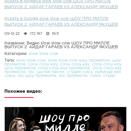
Искать в Яндексе slow slow cow ШОУ ПРО МИЛЛЕ
ВЫПУСК 2: АЙДАР ГАРАЕВ VS АЛЕКСАНДР ЯКУШЕВ
Искать в Google slow slow cow ШОУ ПРО МИЛЛЕ
ВЫПУСК 2: АЙДАР ГАРАЕВ VS АЛЕКСАНДР ЯКУШЕВ
09-12-22
172 197
19:11
Название: Видео slow slow cow ШОУ ПРО МИЛЛЕ
ВЫПУСК 2: АЙДАР ГАРАЕВ VS АЛЕКСАНДР ЯКУШЕВ
Категории:
slow slow cow
Теги:
slow slow cow
slow slow cow шоу промилле
шоу
промилле
слоу слоу коу
слоу слоу кау
слоу слоу коу
шоу промилле
слоу слоу коу промилле
слоу слоу кау
промилле
ssc
шутки песни
студия союз
команда квн
союз
ssc шоу промилле
ssc промилле
союз
студи
Похожее видео: