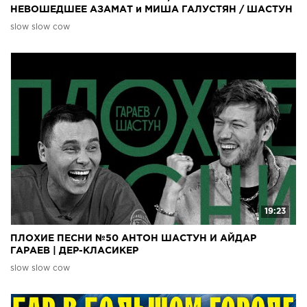
НЕВОШЕДШЕЕ АЗАМАТ и МИША ГАЛУСТЯН / ШАСТУН
и АЙДАР ГАРАЕВ
slow slow cow
19:23
ПЛОХИЕ ПЕСНИ №50 АНТОН ШАСТУН И АЙДАР
ГАРАЕВ | ДЕР-КЛАСИКЕР
slow slow cow