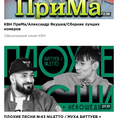
72:36
КВН ПриМа/Александр Якушев/Сборник лучших
номеров
Официальный канал КВН
27:31
ПЛОХИЕ ПЕСНИ №43 NILETTO / МУХА БИТТУЕВ +