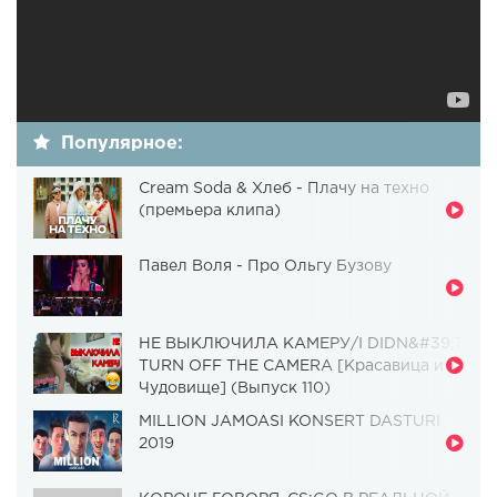
Популярное:
Cream Soda & Хлеб - Плачу на техно
(премьера клипа)
Павел Воля - Про Ольгу Бузову
НЕ ВЫКЛЮЧИЛА КАМЕРУ/I DIDN&#39;T
TURN OFF THE CAMERA [Красавица и
Чудовище] (Выпуск 110)
MILLION JAMOASI KONSERT DASTURI
2019