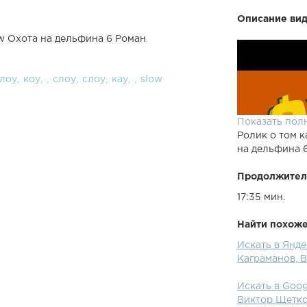
Описание вид
ow Охота на дельфина 6 Роман
лоу
коу
слоу
слоу
кау
slow
Показать пол
Ролик о том к
на дельфина 
Продолжител
17:35 мин.
Найти похожее
Искать в Янде
Каграманов, 
Искать в Goog
Виктор Щетк