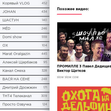
Корявый VLOG
452
Похожее видео:
JOHAN
434
ШАСТУН
140
МЁD
246
Domi show
559
ОХ
104
Marat Oralgazin
445
Алексей Щербаков
95
ПРОМИЛЛЕ 3 Павел Дедищев
Канал Смеха
328
Виктор Щетков
slow slow cow
ВАСЯ НА СЕНЕ
248
Дмитрий Дрожжин
171
ТНТ4 Телеканал
309
Просто Озвучка
124