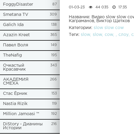
FoggyDisaster
87
01-03-23
44 035
17:35
Smetana TV
309
Название: Видео slow slow c
Каграманов, Виктор Щетков
Galich Ida
138
Категории:
slow slow cow
Теги:
slow
slow
cow
слоу
с
Azazin Kreet
365
Павел Воля
149
TheNafig
195
Очкастый
343
Красавчик
АКАДЕМИЯ
266
СМЕХА
Стас Ёрник
153
Nastia Rizik
119
Million Jamoasi ™
192
DiStory - Дианины
216
Истории