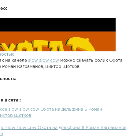
ео:
ностью
ак на канеле
slow slow cow
можно скачать ролик Охота
6 Роман Каграманов, Виктор Щетков
ьность:
 в сети::
ксе slow slow cow Охота на дельфина 6 Роман
Виктор Щетков
le slow slow cow Охота на дельфина 6 Роман Каграманов,
ов