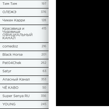
Tим Тим
197
ОЛЕЖЭ
376
Чикен Карри
128
Красавица и
415
Чудовище
ОФИЦИАЛЬНЫЙ
КАНАЛ
comedoz
216
Black Horse
201
Pat04Chek
262
Satyr
63
Апасный Канал
353
ЧЁ КАВО
50
Super Senya RU
356
YOUNG
245