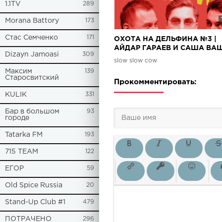
1.1TV
289
Morana Battory
173
Стас Семченко
171
ОХОТА НА ДЕЛЬФИНА №3 |
АЙДАР ГАРАЕВ И САША ВА
Dizayn Jamoasi
309
slow slow cow
Максим
139
Старосвитский
Прокомментировать:
KULIK
331
Бар в большом
93
городе
Tatarka FM
193
715 TEAM
122
ЕГОР
59
Old Spice Russia
20
Stand-Up Club #1
479
ПОТРАЧЕНО
296