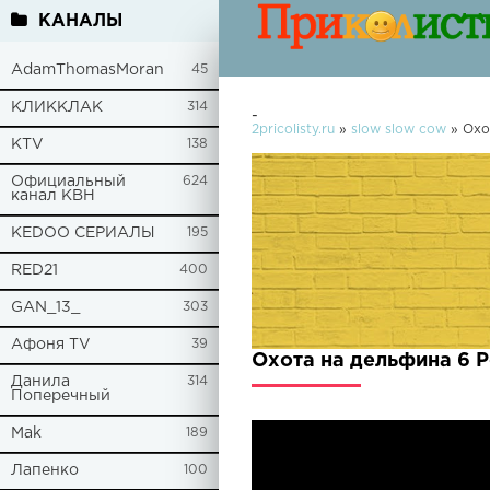
КАНАЛЫ
AdamThomasMoran
45
КЛИККЛАК
314
-
2pricolisty.ru
»
slow slow cow
» Охо
KTV
138
Официальный
624
канал КВН
KEDOO СЕРИАЛЫ
195
RED21
400
GAN_13_
303
Афоня TV
39
Охота на дельфина 6 
Данила
314
Поперечный
Mak
189
Лапенко
100