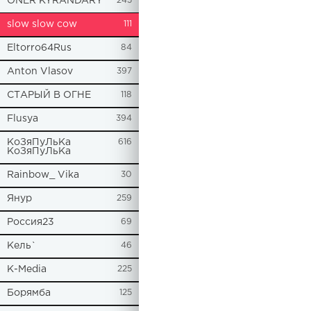
ONER KYRANDARY
245
slow slow cow
111
Eltorro64Rus
84
Anton Vlasov
397
СТАРЫЙ В ОГНЕ
118
Flusya
394
КоЗяПуЛьКа
616
КоЗяПуЛьКа
Rainbow_ Vika
30
Янур
259
Россия23
69
Кель`
46
К-Media
225
Борямба
125