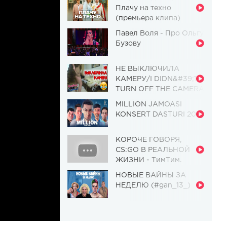
Плачу на техно
(премьера клипа)
Павел Воля - Про Ольгу
Бузову
НЕ ВЫКЛЮЧИЛА
КАМЕРУ/I DIDN&#39;T
TURN OFF THE CAMERA
[Красавица и
MILLION JAMOASI
Чудовище] (Выпуск 110)
KONSERT DASTURI 2019
КОРОЧЕ ГОВОРЯ,
CS:GO В РЕАЛЬНОЙ
ЖИЗНИ - ТимТим.
НОВЫЕ ВАЙНЫ ЗА
НЕДЕЛЮ (#gan_13_)