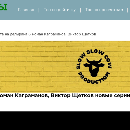
Главная
Топ по рейтингу
Топ по просмотрам
та на дельфина 6 Роман Каграманов, Виктор Щетков
Роман Каграманов, Виктор Щетков новые серии