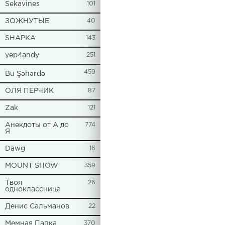
Sekavines
101
ЗОЖНУТЫЕ
40
SHAPKA
143
yep4andy
251
459
Bu Şəhərdə
ОЛЯ ПЕРЧИК
87
Zak
121
Анекдоты от А до
774
Я
Dawg
16
MOUNT SHOW
359
Твоя
26
одноклассница
Денис Сальманов
22
Мемная Папка
370