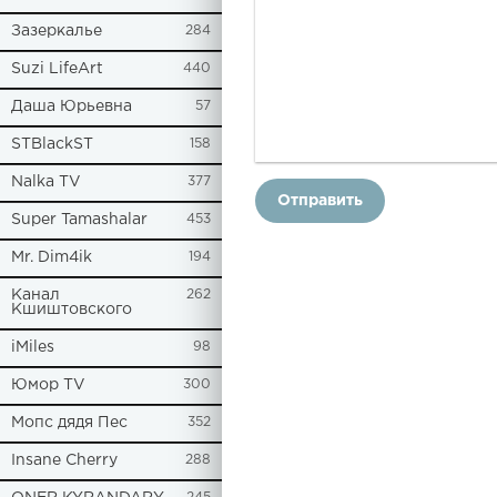
Зазеркалье
284
Suzi LifeArt
440
Даша Юрьевна
57
STBlackST
158
Nalka TV
377
Отправить
Super Tamashalar
453
Mr. Dim4ik
194
Канал
262
Кшиштовского
iMiles
98
Юмор TV
300
Мопс дядя Пес
352
Insane Cherry
288