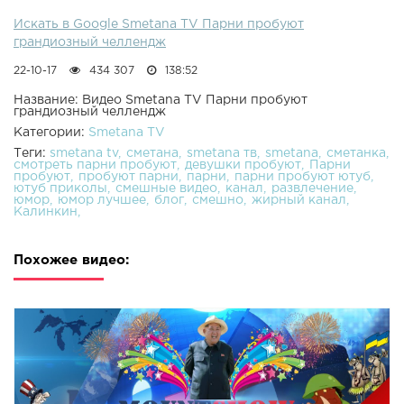
Искать в Google Smetana TV Парни пробуют
грандиозный челлендж
22-10-17
434 307
138:52
Название: Видео Smetana TV Парни пробуют
грандиозный челлендж
Категории:
Smetana TV
Теги:
smetana tv
сметана
smetana тв
smetana
сметанка
смотреть парни пробуют
девушки пробуют
Парни
пробуют
пробуют парни
парни
парни пробуют ютуб
ютуб приколы
смешные видео
канал
развлечение
юмор
юмор лучшее
блог
смешно
жирный канал
Калинкин
Похожее видео: