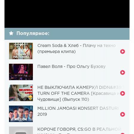
Популярное:
Cream Soda & Хлеб - Плачу на техно
(премьера клипа)
Павел Воля - Про Ольгу Бузову
НЕ ВЫКЛЮЧИЛА КАМЕРУ/I DIDN&#39;T
TURN OFF THE CAMERA [Красавица и
Чудовище] (Выпуск 110)
MILLION JAMOASI KONSERT DASTURI
2019
КОРОЧЕ ГОВОРЯ, CS:GO В РЕАЛЬНОЙ