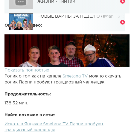
ЖИЗНИ - ТимТим.
НОВЫЕ ВАЙНЫ ЗА НЕДЕЛЮ (#gan_13_)
Описание видео:
Показать полностью
Ролик о том как на канеле
Smetana TV
можно скачать
ролик Парни пробуют грандиозный челлендж
Продолжительность:
138:52 мин.
Найти похожее в сети::
Искать в Яндексе Smetana TV Парни пробуют
грандиозный челлендж