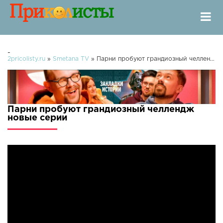
-
2pricolisty.ru
»
Smetana TV
» Парни пробуют грандиозный челлендж
Парни пробуют грандиозный челлендж
новые серии