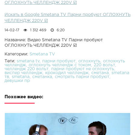
ОГЛОХНУТЬ ЧЕЛЛЕНДЖ 220V ☑️
Искать в Google Smetana TV Парни пробуют ОГЛОХНУТЬ
ЧЕЛЛЕНДЖ 220V ☑️
14-02-17
1 312 469
6:20
Название: Видео Smetana TV Парни пробуют
ОГЛОХНУТЬ ЧЕЛЛЕНДЖ 220V ☑️
Категории:
Smetana TV
Теги:
smetana tv
парни пробуют
оглохнуть
оглохнуть
челлендж
оглохнуть челлендж с током
220 вольт
челлендж 220 вольт
парни пробуют не оглохнуть
виспер челлендж
крокодил челлендж
сметана
smetana
тв
smetana
сметанка
смотреть парни пробуют
девушки пр
Похожее видео: