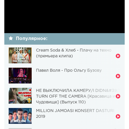
Популярное:
Cream Soda & Хлеб - Плачу на техно
(премьера клипа)
Павел Воля - Про Ольгу Бузову
НЕ ВЫКЛЮЧИЛА КАМЕРУ/I DIDN&#39;T
TURN OFF THE CAMERA [Красавица и
Чудовище] (Выпуск 110)
MILLION JAMOASI KONSERT DASTURI
2019