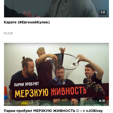
1:0
Карате (#ЕвгенийКулик)
KULIK
8:31
Парни пробуют МЕРЗКУЮ ЖИВНОСТЬ ☑️ – с vJOBivay