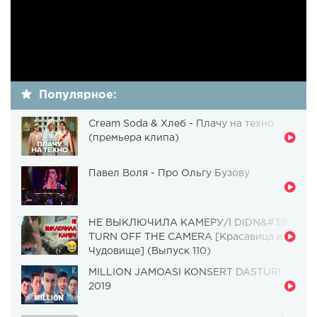
Популярное:
Cream Soda & Хлеб - Плачу на техно
(премьера клипа)
Павел Воля - Про Ольгу Бузову
НЕ ВЫКЛЮЧИЛА КАМЕРУ/I DIDN&#39;T
TURN OFF THE CAMERA [Красавица и
Чудовище] (Выпуск 110)
MILLION JAMOASI KONSERT DASTURI
2019