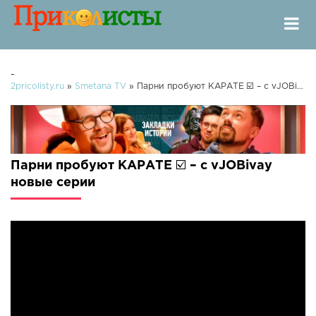
-
2pricolisty.ru
»
Smetana TV
» Парни пробуют КАРАТЕ ☑️ – c vJOBivay
Парни пробуют КАРАТЕ ☑️ – c vJOBivay
новые серии