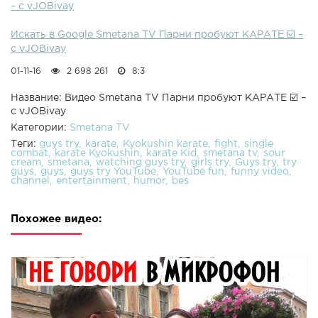
– c vJOBivay
Искать в Google Smetana TV Парни пробуют КАРАТЕ ☑️ –
c vJOBivay
01-11-16
2 698 261
8:3
Название: Видео Smetana TV Парни пробуют КАРАТЕ ☑️ –
c vJOBivay
Категории:
Smetana TV
Теги:
guys try
karate
Kyokushin karate
fight
single
combat
karate Kyokushin
karate Kid
smetana tv
sour
cream
smetana
watching guys try
girls try
Guys try
try
guys
guys
guys try YouTube
YouTube fun
funny video
channel
entertainment
humor
bes
Похожее видео: