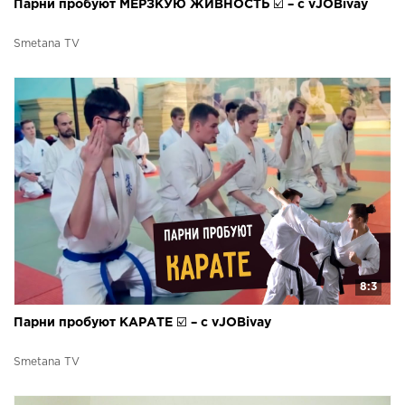
Парни пробуют МЕРЗКУЮ ЖИВНОСТЬ ☑️ – с vJOBivay
Smetana TV
8:3
Парни пробуют КАРАТЕ ☑️ – c vJOBivay
Smetana TV