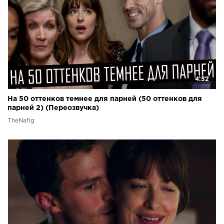
4:52
На 50 оттенков темнее для парней (50 оттенков для
парней 2) (Переозвучка)
TheNafig