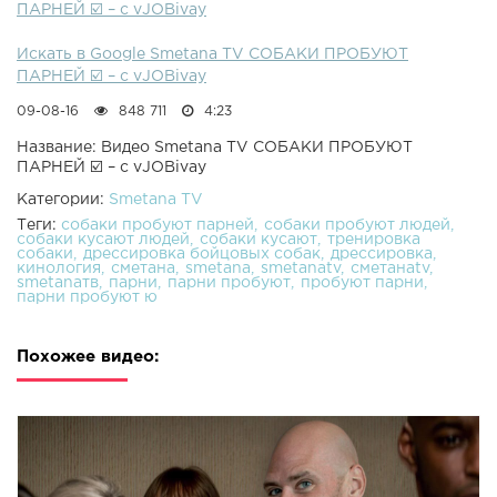
ПАРНЕЙ ☑️ – с vJOBivay
Искать в Google Smetana TV СОБАКИ ПРОБУЮТ
ПАРНЕЙ ☑️ – с vJOBivay
09-08-16
848 711
4:23
Название: Видео Smetana TV СОБАКИ ПРОБУЮТ
ПАРНЕЙ ☑️ – с vJOBivay
Категории:
Smetana TV
Теги:
собаки пробуют парней
собаки пробуют людей
собаки кусают людей
собаки кусают
тренировка
собаки
дрессировка бойцовых собак
дрессировка
кинология
сметана
smetana
smetanatv
сметанаtv
smetanaтв
парни
парни пробуют
пробуют парни
парни пробуют ю
Похожее видео: