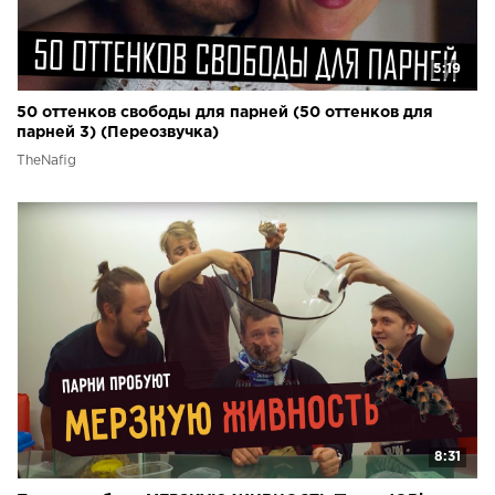
5:19
50 оттенков свободы для парней (50 оттенков для
парней 3) (Переозвучка)
TheNafig
8:31