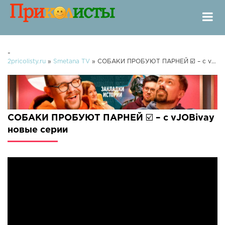
-
2pricolisty.ru
»
Smetana TV
» СОБАКИ ПРОБУЮТ ПАРНЕЙ ☑️ – с vJOBivay
СОБАКИ ПРОБУЮТ ПАРНЕЙ ☑️ – с vJOBivay
новые серии