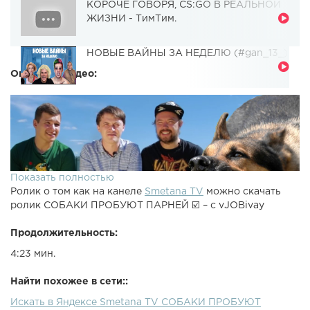
КОРОЧЕ ГОВОРЯ, CS:GO В РЕАЛЬНОЙ
ЖИЗНИ - ТимТим.
НОВЫЕ ВАЙНЫ ЗА НЕДЕЛЮ (#gan_13_)
Описание видео:
Показать полностью
Ролик о том как на канеле
Smetana TV
можно скачать
ролик СОБАКИ ПРОБУЮТ ПАРНЕЙ ☑️ – с vJOBivay
Продолжительность:
4:23 мин.
Найти похожее в сети::
Искать в Яндексе Smetana TV СОБАКИ ПРОБУЮТ