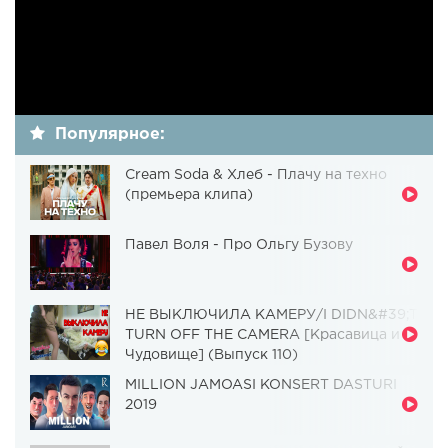
Популярное:
Cream Soda & Хлеб - Плачу на техно
(премьера клипа)
Павел Воля - Про Ольгу Бузову
НЕ ВЫКЛЮЧИЛА КАМЕРУ/I DIDN&#39;T
TURN OFF THE CAMERA [Красавица и
Чудовище] (Выпуск 110)
MILLION JAMOASI KONSERT DASTURI
2019