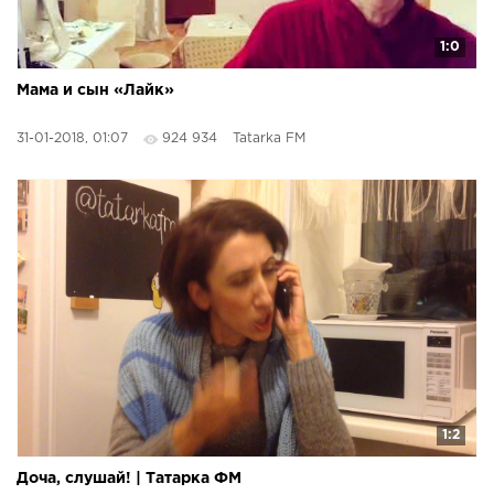
1:0
Мама и сын «Лайк»
31-01-2018, 01:07
924 934
Tatarka FM
1:2
Доча, слушай! | Татарка ФМ