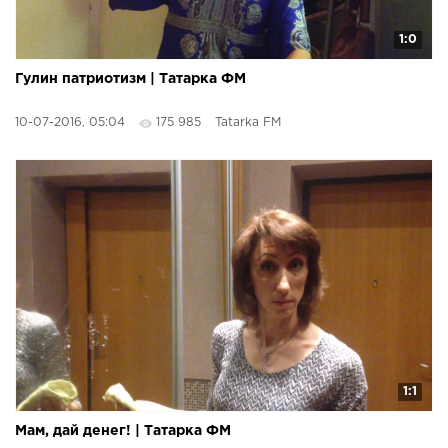
1:0
Гулин патриотизм | Татарка ФМ
10-07-2016, 05:04
175 985
Tatarka FM
1:1
Мам, дай денег! | Татарка ФМ