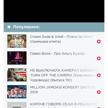
Популярное:
Cream Soda & Хлеб - Плачу на техно
(премьера клипа)
Павел Воля - Про Ольгу Бузову
НЕ ВЫКЛЮЧИЛА КАМЕРУ/I DIDN&#39;T
TURN OFF THE CAMERA [Красавица и
Чудовище] (Выпуск 110)
MILLION JAMOASI KONSERT DASTURI
2019
КОРОЧЕ ГОВОРЯ, CS:GO В РЕАЛЬНОЙ