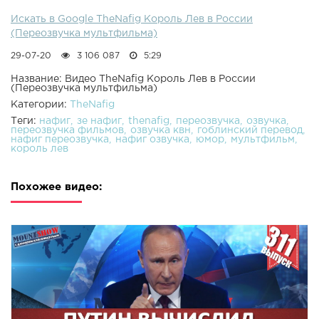
Искать в Google TheNafig Король Лев в России
(Переозвучка мультфильма)
29-07-20
3 106 087
5:29
Название: Видео TheNafig Король Лев в России
(Переозвучка мультфильма)
Категории:
TheNafig
Теги:
нафиг
зе нафиг
thenafig
переозвучка
озвучка
переозвучка фильмов
озвучка квн
гоблинский перевод
нафиг переозвучка
нафиг озвучка
юмор
мультфильм
король лев
Похожее видео: