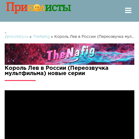
-
2pricolisty.ru
»
TheNafig
» Король Лев в России (Переозвучка мультфильма)
Король Лев в России (Переозвучка
мультфильма) новые серии