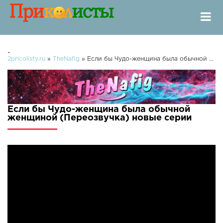
-
2pricolisty.ru
»
TheNafig
» Если бы Чудо-женщина была обычной женщиной (Переозвучка)
Если бы Чудо-женщина была обычной
женщиной (Переозвучка) новые серии