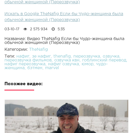
обычной женщиной (Переозвучка)
Искать в Google TheNafig Если бы Чудо-женщина была
обычной женщиной (Переозвучка)
03-10-17
2 575 934
5:35
Название: Видео TheNafig Если бы Чудо-женщина была
обычной женщиной (Переозвучка)
Категории:
TheNafig
Теги:
нафиг
зе нафиг
thenafig
переозвучка
озвучка
переозвучка фильмов
озвучка квн
гоблинский перевод
нафиг переозвучка
нафиг озвучка
юмор
чудо-
женщина
бэтмен
marvel
Похожее видео: