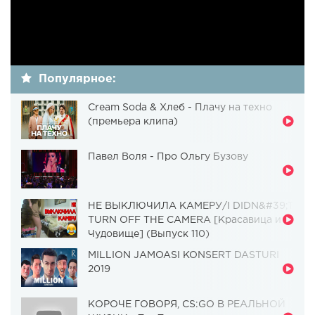
Популярное:
Cream Soda & Хлеб - Плачу на техно
(премьера клипа)
Павел Воля - Про Ольгу Бузову
НЕ ВЫКЛЮЧИЛА КАМЕРУ/I DIDN&#39;T
TURN OFF THE CAMERA [Красавица и
Чудовище] (Выпуск 110)
MILLION JAMOASI KONSERT DASTURI
2019
КОРОЧЕ ГОВОРЯ, CS:GO В РЕАЛЬНОЙ