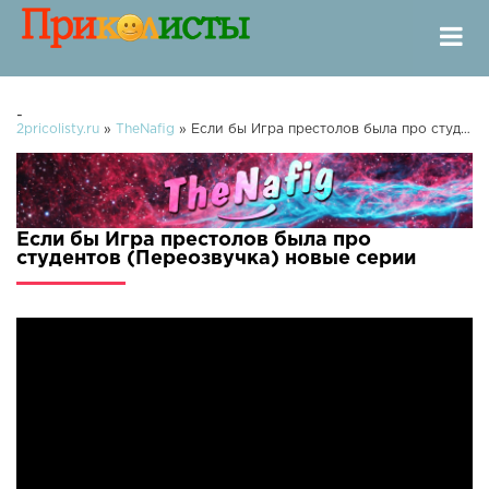
-
2pricolisty.ru
»
TheNafig
» Если бы Игра престолов была про студентов (Переозвучка)
Если бы Игра престолов была про
студентов (Переозвучка) новые серии