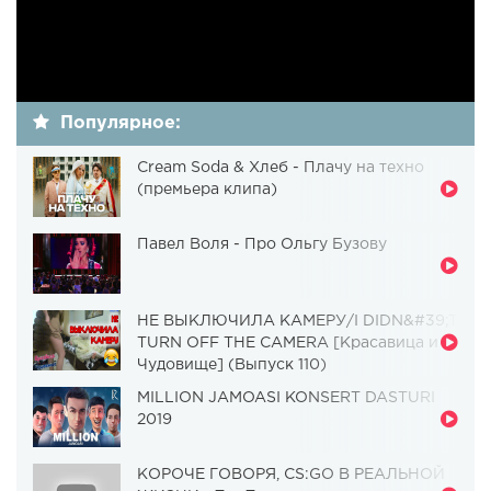
Популярное:
Cream Soda & Хлеб - Плачу на техно
(премьера клипа)
Павел Воля - Про Ольгу Бузову
НЕ ВЫКЛЮЧИЛА КАМЕРУ/I DIDN&#39;T
TURN OFF THE CAMERA [Красавица и
Чудовище] (Выпуск 110)
MILLION JAMOASI KONSERT DASTURI
2019
КОРОЧЕ ГОВОРЯ, CS:GO В РЕАЛЬНОЙ