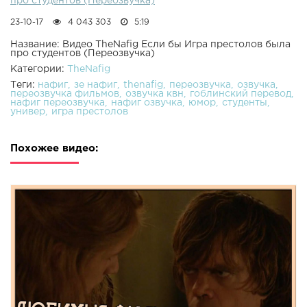
про студентов (Переозвучка)
23-10-17
4 043 303
5:19
Название: Видео TheNafig Если бы Игра престолов была
про студентов (Переозвучка)
Категории:
TheNafig
Теги:
нафиг
зе нафиг
thenafig
переозвучка
озвучка
переозвучка фильмов
озвучка квн
гоблинский перевод
нафиг переозвучка
нафиг озвучка
юмор
студенты
универ
игра престолов
Похожее видео: