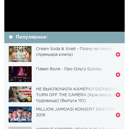
Популярное:
Cream Soda & Хлеб - Плачу на техно
(премьера клипа)
Павел Воля - Про Ольгу Бузову
НЕ ВЫКЛЮЧИЛА КАМЕРУ/I DIDN&#39;T
TURN OFF THE CAMERA [Красавица и
Чудовище] (Выпуск 110)
MILLION JAMOASI KONSERT DASTURI
2019