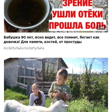
1:46
Бабушка 90 лет, ясно видит, все помнит, бегает как
девочка! Для памяти, костей, от простуды
КоЗяПуЛьКа КоЗяПуЛьКа