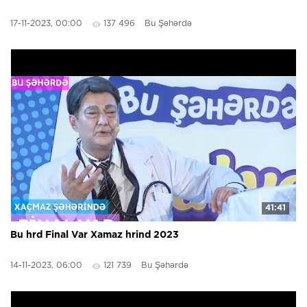
17-11-2023, 00:00
137 496
Bu Şəhərdə
41:41
Bu hrd Final Var Xamaz hrind 2023
14-11-2023, 06:00
121 739
Bu Şəhərdə