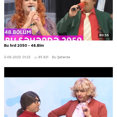
80:55
Bu hrd 2050 - 48.Blm
3-06-2023, 01:23
85 821
Bu Şəhərdə