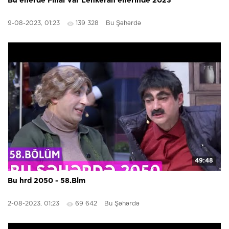
Bu eherde Final Var Lenkeran eherinde 2023
9-08-2023, 01:23
139 328
Bu Şəhərdə
49:48
Bu hrd 2050 - 58.Blm
2-08-2023, 01:23
69 642
Bu Şəhərdə