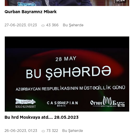
0:24
Qurban Bayramnz Mbark
27-06-2023, 01:23
43 366
Bu Şəhərdə
6:13
Bu hrd Moskvaya atd.... 28.05.2023
26-06-2023, 01:23
73 322
Bu Şəhərdə