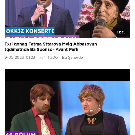
11:35
Fxri qonaq Fatma Sttarova Mviq Abbasovun
tqdimatnda Ba Sponsor Avant Park
9-05-2023, 01:23
141 200
Bu Şəhərdə