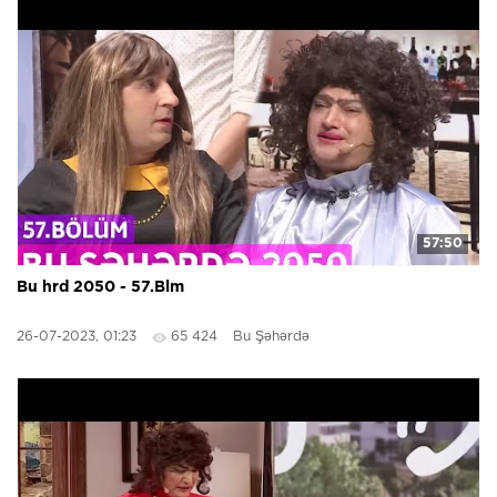
57:50
Bu hrd 2050 - 57.Blm
26-07-2023, 01:23
65 424
Bu Şəhərdə