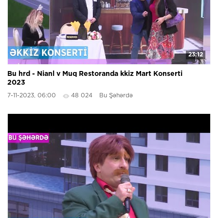
23:12
Bu hrd - Nianl v Muq Restoranda kkiz Mart Konserti
2023
7-11-2023, 06:00
48 024
Bu Şəhərdə