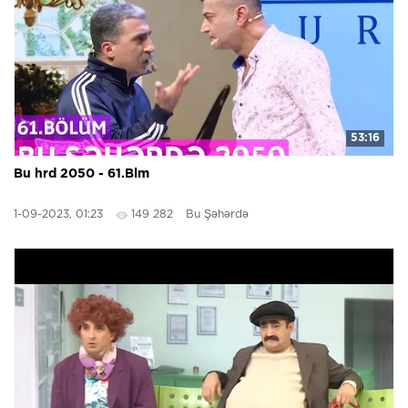
53:16
Bu hrd 2050 - 61.Blm
1-09-2023, 01:23
149 282
Bu Şəhərdə