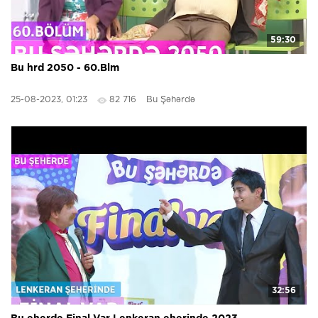
59:30
Bu hrd 2050 - 60.Blm
25-08-2023, 01:23
82 716
Bu Şəhərdə
32:56