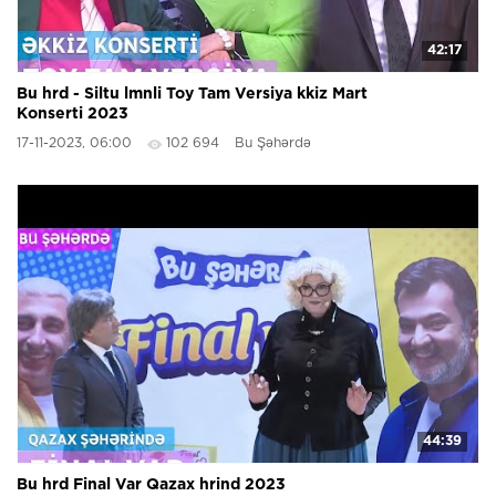
42:17
Bu hrd - Siltu lmnli Toy Tam Versiya kkiz Mart
Konserti 2023
17-11-2023, 06:00
102 694
Bu Şəhərdə
44:39
Bu hrd Final Var Qazax hrind 2023