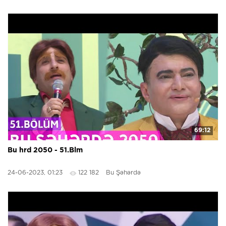
69:12
Bu hrd 2050 - 51.Blm
24-06-2023, 01:23
122 182
Bu Şəhərdə