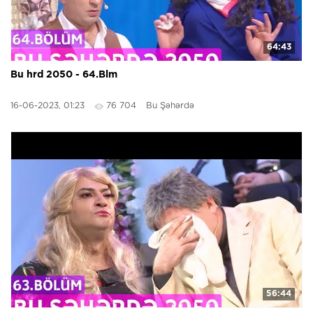
64:43
Bu hrd 2050 - 64.Blm
16-06-2023, 01:23
76 704
Bu Şəhərdə
56:44