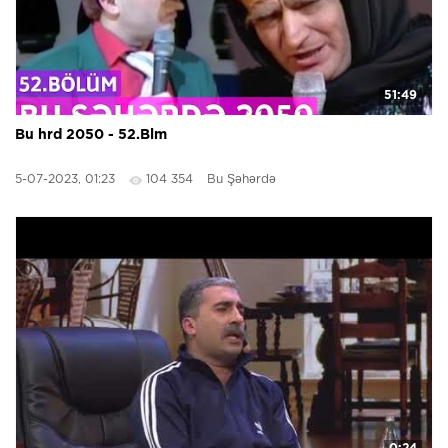
51:49
Bu hrd 2050 - 52.Blm
5-07-2023, 01:23
104 354
Bu Şəhərdə