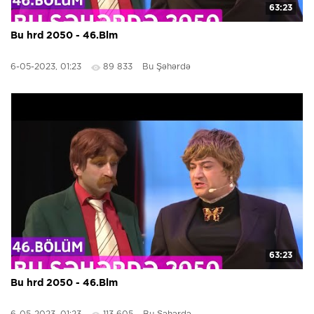
63:23
Bu hrd 2050 - 46.Blm
6-05-2023, 01:23
89 833
Bu Şəhərdə
63:23
Bu hrd 2050 - 46.Blm