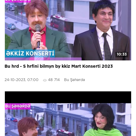
10:33
Bu hrd - S hrfini bilmyn by kkiz Mart Konserti 2023
24-10-2023, 07:00
48 714
Bu Şəhərdə