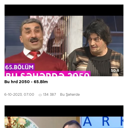
50:6
Bu hrd 2050 - 65.Blm
6-10-2023, 07:00
134 387
Bu Şəhərdə