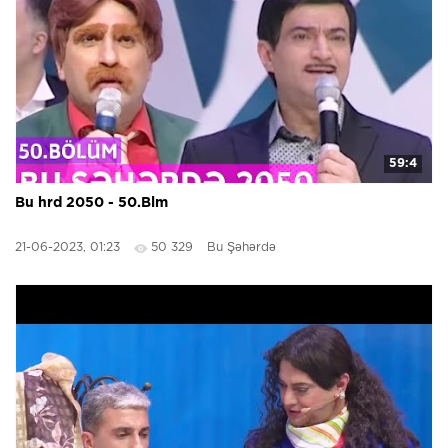
59:4
Bu hrd 2050 - 50.Blm
21-06-2023, 01:23
50 329
Bu Şəhərdə