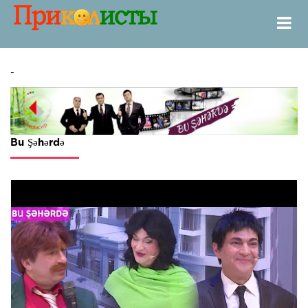
-
Bu Şəhərdə