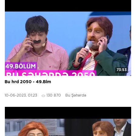
73:53
Bu hrd 2050 - 49.Blm
10-06-2023, 01:23
130 870
Bu Şəhərdə