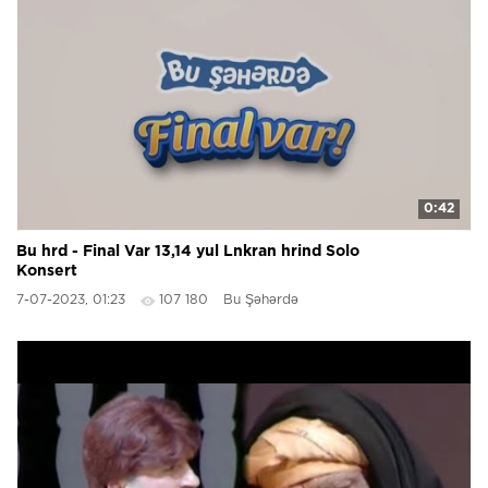
0:42
Bu hrd - Final Var 13,14 yul Lnkran hrind Solo
Konsert
7-07-2023, 01:23
107 180
Bu Şəhərdə