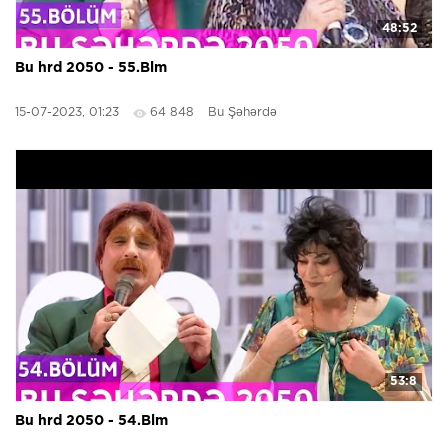
48:52
Bu hrd 2050 - 55.Blm
15-07-2023, 01:23
64 848
Bu Şəhərdə
53:8
Bu hrd 2050 - 54.Blm