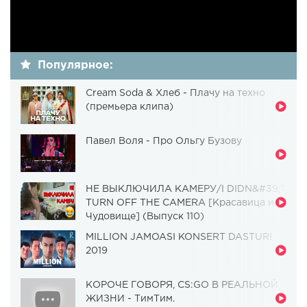
Популярное:
Cream Soda & Хлеб - Плачу на техно
(премьера клипа)
Павел Воля - Про Ольгу Бузову
НЕ ВЫКЛЮЧИЛА КАМЕРУ/I DIDN&#39;T
TURN OFF THE CAMERA [Красавица и
Чудовище] (Выпуск 110)
MILLION JAMOASI KONSERT DASTURI
2019
КОРОЧЕ ГОВОРЯ, CS:GO В РЕАЛЬНОЙ
ЖИЗНИ - ТимТим.