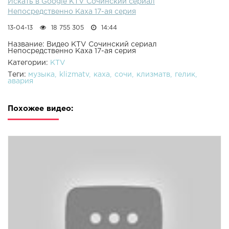
Искать в Google KTV Сочинский сериал
Непосредственно Каха 17-ая серия
13-04-13
18 755 305
14:44
Название: Видео KTV Сочинский сериал
Непосредственно Каха 17-ая серия
Категории:
KTV
Теги:
музыка
klizmatv
каха
сочи
клизматв
гелик
авария
Похожее видео: