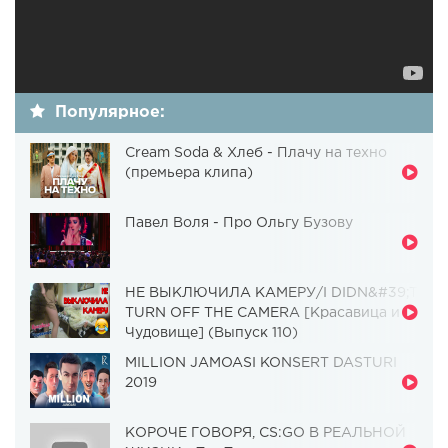
Популярное:
Cream Soda & Хлеб - Плачу на техно
(премьера клипа)
Павел Воля - Про Ольгу Бузову
НЕ ВЫКЛЮЧИЛА КАМЕРУ/I DIDN&#39;T
TURN OFF THE CAMERA [Красавица и
Чудовище] (Выпуск 110)
MILLION JAMOASI KONSERT DASTURI
2019
КОРОЧЕ ГОВОРЯ, CS:GO В РЕАЛЬНОЙ