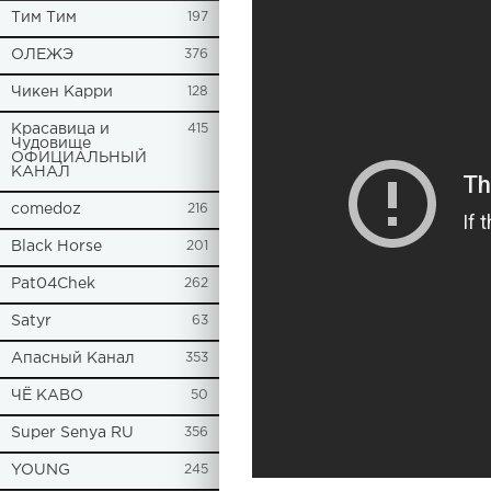
Tим Тим
197
ОЛЕЖЭ
376
Чикен Карри
128
Красавица и
415
Чудовище
ОФИЦИАЛЬНЫЙ
КАНАЛ
comedoz
216
Black Horse
201
Pat04Chek
262
Satyr
63
Апасный Канал
353
ЧЁ КАВО
50
Super Senya RU
356
YOUNG
245