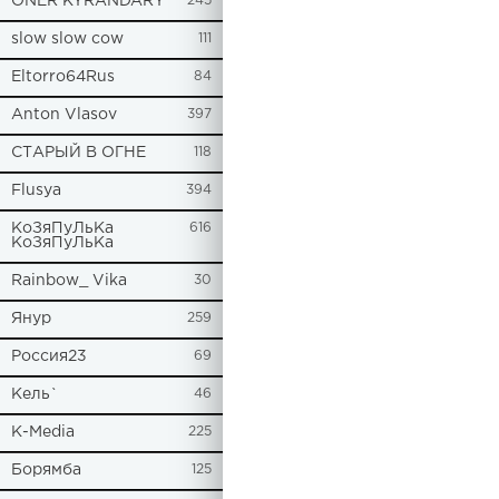
ONER KYRANDARY
245
slow slow cow
111
Eltorro64Rus
84
Anton Vlasov
397
СТАРЫЙ В ОГНЕ
118
Flusya
394
КоЗяПуЛьКа
616
КоЗяПуЛьКа
Rainbow_ Vika
30
Янур
259
Россия23
69
Кель`
46
К-Media
225
Борямба
125