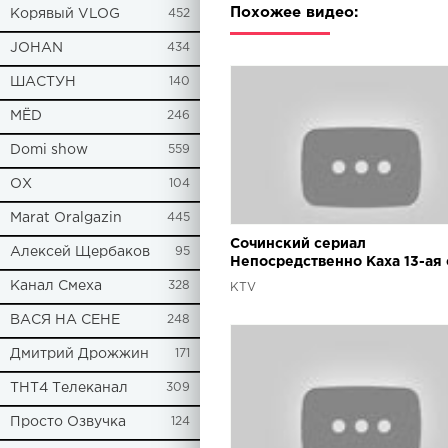
Похожее видео:
Корявый VLOG
452
JOHAN
434
ШАСТУН
140
МЁD
246
Domi show
559
ОХ
104
Marat Oralgazin
445
Сочинский сериал
Алексей Щербаков
95
Непосредственно Каха 13-ая
Канал Смеха
328
KTV
ВАСЯ НА СЕНЕ
248
Дмитрий Дрожжин
171
ТНТ4 Телеканал
309
Просто Озвучка
124