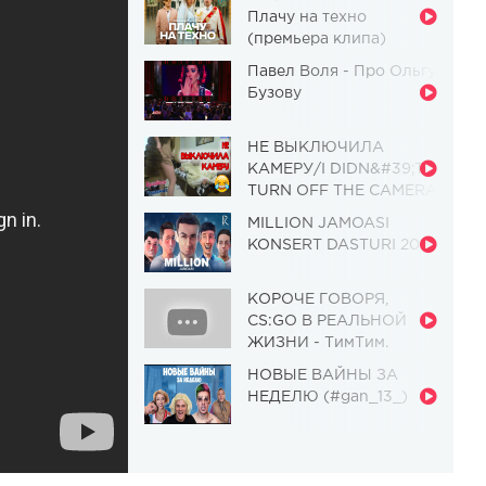
Плачу на техно
(премьера клипа)
Павел Воля - Про Ольгу
Бузову
НЕ ВЫКЛЮЧИЛА
КАМЕРУ/I DIDN&#39;T
TURN OFF THE CAMERA
[Красавица и
MILLION JAMOASI
Чудовище] (Выпуск 110)
KONSERT DASTURI 2019
КОРОЧЕ ГОВОРЯ,
CS:GO В РЕАЛЬНОЙ
ЖИЗНИ - ТимТим.
НОВЫЕ ВАЙНЫ ЗА
НЕДЕЛЮ (#gan_13_)