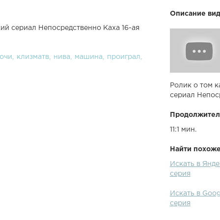
Описание вид
ий сериал Непосредственно Каха 16-ая
очи
клизматв
нива
машина
проиграл
Ролик о том к
сериал Непос
Продолжител
11:1 мин.
Найти похожее
Искать в Янд
серия
Искать в Goo
серия