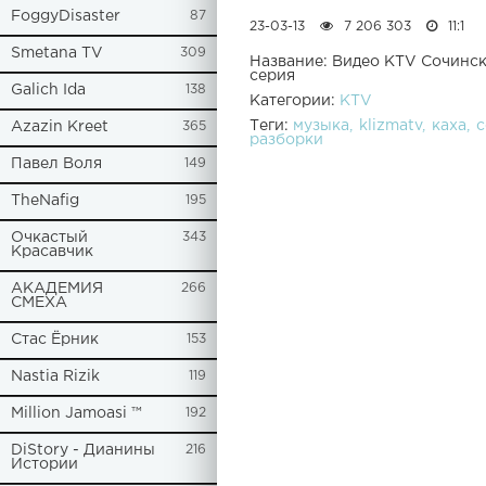
FoggyDisaster
87
23-03-13
7 206 303
11:1
Smetana TV
309
Название: Видео KTV Сочинск
серия
Galich Ida
138
Категории:
KTV
Теги:
музыка
klizmatv
каха
с
Azazin Kreet
365
разборки
Павел Воля
149
TheNafig
195
Очкастый
343
Красавчик
АКАДЕМИЯ
266
СМЕХА
Стас Ёрник
153
Nastia Rizik
119
Million Jamoasi ™
192
DiStory - Дианины
216
Истории