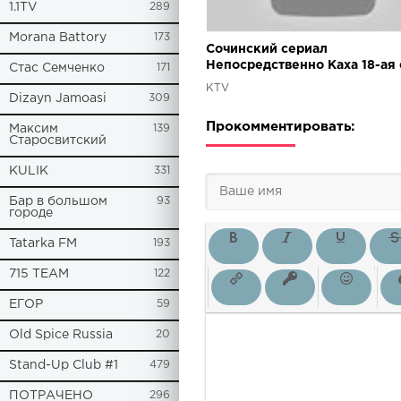
1.1TV
289
Morana Battory
173
Сочинский сериал
Непосредственно Каха 18-ая
Стас Семченко
171
KTV
Dizayn Jamoasi
309
Прокомментировать:
Максим
139
Старосвитский
KULIK
331
Бар в большом
93
городе
Tatarka FM
193
715 TEAM
122
ЕГОР
59
Old Spice Russia
20
Stand-Up Club #1
479
ПОТРАЧЕНО
296