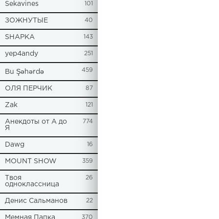
Sekavines
101
ЗОЖНУТЫЕ
40
SHAPKA
143
yep4andy
251
459
Bu Şəhərdə
ОЛЯ ПЕРЧИК
87
Zak
121
Анекдоты от А до
774
Я
Dawg
16
MOUNT SHOW
359
Твоя
26
одноклассница
Денис Сальманов
22
Мемная Папка
370