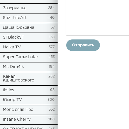
Зазеркалье
284
Suzi LifeArt
440
Даша Юрьевна
57
STBlackST
158
Отправить
Nalka TV
377
Super Tamashalar
453
Mr. Dim4ik
194
Канал
262
Кшиштовского
iMiles
98
Юмор TV
300
Мопс дядя Пес
352
Insane Cherry
288