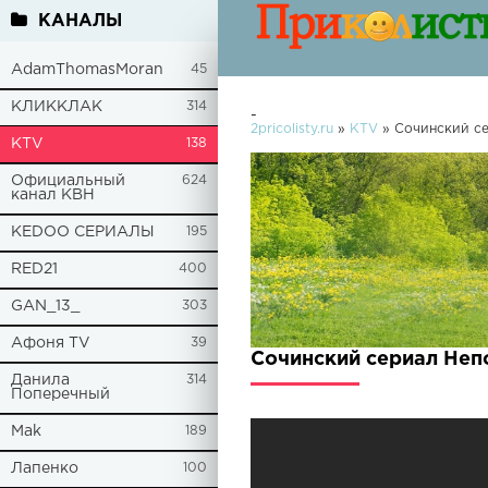
КАНАЛЫ
AdamThomasMoran
45
КЛИККЛАК
314
-
2pricolisty.ru
»
KTV
» Сочинский се
KTV
138
Официальный
624
канал КВН
KEDOO СЕРИАЛЫ
195
RED21
400
GAN_13_
303
Афоня TV
39
Сочинский сериал Неп
Данила
314
Поперечный
Mak
189
Лапенко
100