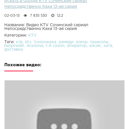
Искать в Google KTV Сочинский сериал
Непосредственно Каха 13-ая серия
02-03-13
7 835 530
12:2
Название: Видео KTV Сочинский сериал
Непосредственно Каха 13-ая серия
Категории:
KTV
Теги:
ктв
ktv
1сезонкаха
камеди
юмор
приколы
bespredel
4сезона
1-й сезон
апиратор
касяк
хата
доставка
Похожее видео: