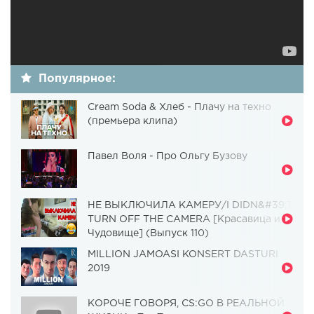
Популярное:
Cream Soda & Хлеб - Плачу на техно
(премьера клипа)
Павел Воля - Про Ольгу Бузову
НЕ ВЫКЛЮЧИЛА КАМЕРУ/I DIDN&#39;T
TURN OFF THE CAMERA [Красавица и
Чудовище] (Выпуск 110)
MILLION JAMOASI KONSERT DASTURI
2019
КОРОЧЕ ГОВОРЯ, CS:GO В РЕАЛЬНОЙ