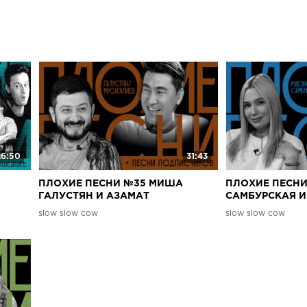
26:50
31:43
ПЛОХИЕ ПЕСНИ №35 МИША
ПЛОХИЕ ПЕСНИ
ГАЛУСТЯН И АЗАМАТ
САМБУРСКАЯ 
ШИН |
МУСАГАЛИЕВ + песни от
+ песни от под
slow slow cow
slow slow cow
|
подписчиков