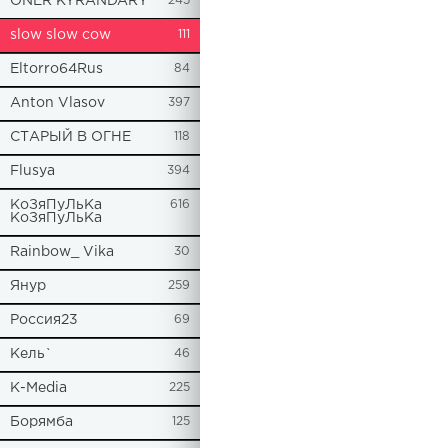
ONER KYRANDARY
245
slow slow cow
111
Eltorro64Rus
84
Anton Vlasov
397
СТАРЫЙ В ОГНЕ
118
Flusya
394
КоЗяПуЛьКа
616
КоЗяПуЛьКа
Rainbow_ Vika
30
Янур
259
Россия23
69
Кель`
46
К-Media
225
Борямба
125