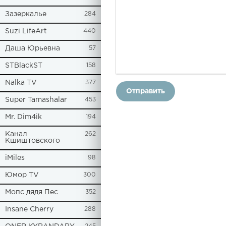
Зазеркалье
284
Suzi LifeArt
440
Даша Юрьевна
57
STBlackST
158
Nalka TV
377
Отправить
Super Tamashalar
453
Mr. Dim4ik
194
Канал
262
Кшиштовского
iMiles
98
Юмор TV
300
Мопс дядя Пес
352
Insane Cherry
288