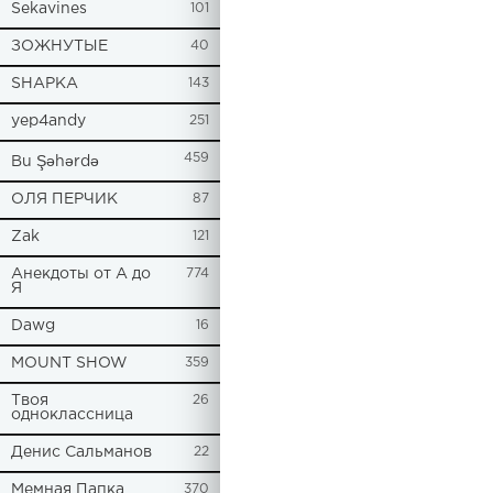
Sekavines
101
ЗОЖНУТЫЕ
40
SHAPKA
143
yep4andy
251
459
Bu Şəhərdə
ОЛЯ ПЕРЧИК
87
Zak
121
Анекдоты от А до
774
Я
Dawg
16
MOUNT SHOW
359
Твоя
26
одноклассница
Денис Сальманов
22
Мемная Папка
370