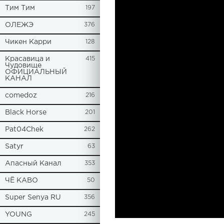
Tим Тим
197
ОЛЕЖЭ
376
Чикен Карри
128
Красавица и
415
Чудовище
ОФИЦИАЛЬНЫЙ
КАНАЛ
comedoz
216
Black Horse
201
Pat04Chek
262
Satyr
63
Апасный Канал
353
ЧЁ КАВО
50
Super Senya RU
356
YOUNG
245