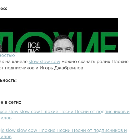
ео:
ностью
ак на канеле
slow slow cow
можно скачать ролик Плохие
от подписчиков и Игорь Джабраилов
ьность:
 в сети::
ксе slow slow cow Плохие Песни Песни от подписчиков и
аилов
le slow slow cow Плохие Песни Песни от подписчиков и
аилов