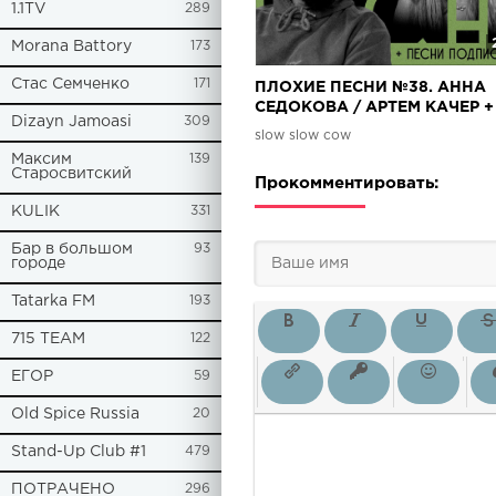
1.1TV
289
Morana Battory
173
Стас Семченко
171
ПЛОХИЕ ПЕСНИ №38. АННА
СЕДОКОВА / АРТЕМ КАЧЕР +
Dizayn Jamoasi
309
песни от подписчиков
slow slow cow
Максим
139
Старосвитский
Прокомментировать:
KULIK
331
Бар в большом
93
городе
Tatarka FM
193
715 TEAM
122
ЕГОР
59
Old Spice Russia
20
Stand-Up Club #1
479
ПОТРАЧЕНО
296