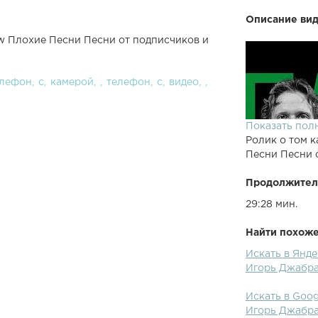
Описание вид
ow Плохие Песни Песни от подписчиков и
елефон
с
камерой
телефон
с
видео
Показать пол
Ролик о том к
Песни Песни 
Продолжител
29:28 мин.
Найти похожее
Искать в Янде
Игорь Джабр
Искать в Goog
Игорь Джабр