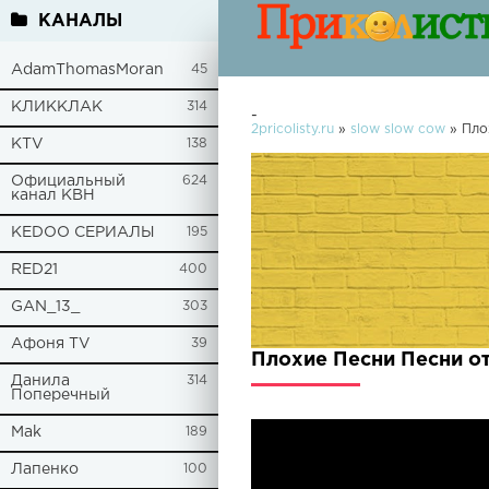
КАНАЛЫ
AdamThomasMoran
45
КЛИККЛАК
314
-
2pricolisty.ru
»
slow slow cow
» Пло
KTV
138
Официальный
624
канал КВН
KEDOO СЕРИАЛЫ
195
RED21
400
GAN_13_
303
Афоня TV
39
Плохие Песни Песни о
Данила
314
Поперечный
Mak
189
Лапенко
100