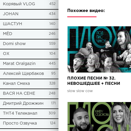
Корявый VLOG
452
Похожее видео:
JOHAN
434
ШАСТУН
140
МЁD
246
Domi show
559
ОХ
104
Marat Oralgazin
445
Алексей Щербаков
95
ПЛОХИЕ ПЕСНИ № 32.
Канал Смеха
328
НЕВОШЕДШЕЕ + ПЕСНИ
ПОДПИСЧИКОВ. КОКА | ЯРУ
slow slow cow
ВАСЯ НА СЕНЕ
248
ВАРНАВА | ГАЛИЧ | ШАСТУН 
ГАРАЕВ
Дмитрий Дрожжин
171
ТНТ4 Телеканал
309
Просто Озвучка
124