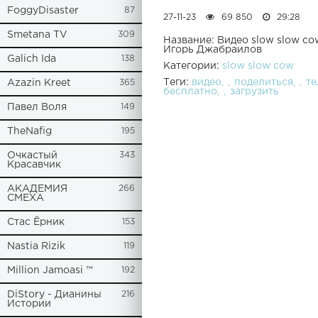
FoggyDisaster
87
27-11-23
69 850
29:28
Smetana TV
309
Название: Видео slow slow c
Игорь Джабраилов
Galich Ida
138
Категории:
slow slow cow
Теги:
видео
поделиться
т
Azazin Kreet
365
бесплатно
загрузить
Павел Воля
149
TheNafig
195
Очкастый
343
Красавчик
АКАДЕМИЯ
266
СМЕХА
Стас Ёрник
153
Nastia Rizik
119
Million Jamoasi ™
192
DiStory - Дианины
216
Истории