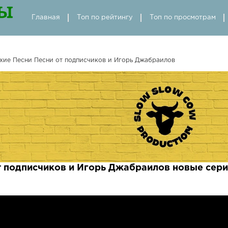
Главная
Топ по рейтингу
Топ по просмотрам
хие Песни Песни от подписчиков и Игорь Джабраилов
т подписчиков и Игорь Джабраилов новые сер