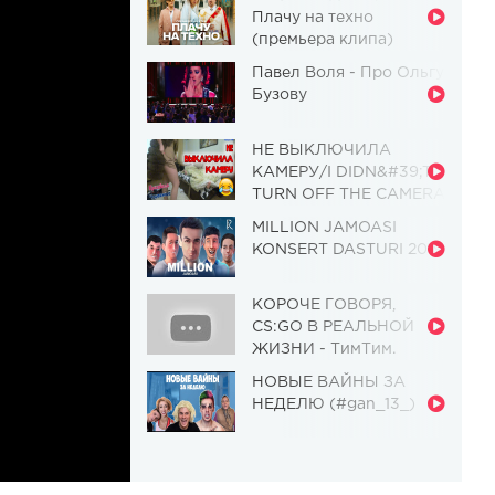
Плачу на техно
(премьера клипа)
Павел Воля - Про Ольгу
Бузову
НЕ ВЫКЛЮЧИЛА
КАМЕРУ/I DIDN&#39;T
TURN OFF THE CAMERA
[Красавица и
MILLION JAMOASI
Чудовище] (Выпуск 110)
KONSERT DASTURI 2019
КОРОЧЕ ГОВОРЯ,
CS:GO В РЕАЛЬНОЙ
ЖИЗНИ - ТимТим.
НОВЫЕ ВАЙНЫ ЗА
НЕДЕЛЮ (#gan_13_)