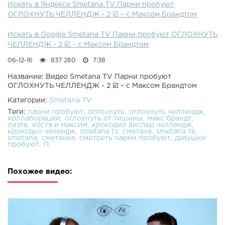
Искать в Яндексе Smetana TV Парни пробуют
ОГЛОХНУТЬ ЧЕЛЛЕНДЖ - 2 ☑️ – с Максом Брандтом
Искать в Google Smetana TV Парни пробуют ОГЛОХНУТЬ
ЧЕЛЛЕНДЖ - 2 ☑️ – с Максом Брандтом
06-12-16
837 280
7:38
Название: Видео Smetana TV Парни пробуют
ОГЛОХНУТЬ ЧЕЛЛЕНДЖ - 2 ☑️ – с Максом Брандтом
Категории:
Smetana TV
Теги:
парни пробуют
оглохнуть
оглохнуть челлендж
коллаборации
оглохнуть от тишины
макс брандт
лизтв
костя и максим
крокодил виспер челлендж
крокодил челендж
smetana tv
сметана
smetana тв
smetana
сметанка
смотреть парни пробуют
девушки
пробуют
П
Похожее видео: