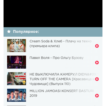
Популярное:
Cream Soda & Хлеб - Плачу на техно
(премьера клипа)
Павел Воля - Про Ольгу Бузову
НЕ ВЫКЛЮЧИЛА КАМЕРУ/I DIDN&#39;T
TURN OFF THE CAMERA [Красавица и
Чудовище] (Выпуск 110)
MILLION JAMOASI KONSERT DASTURI
2019