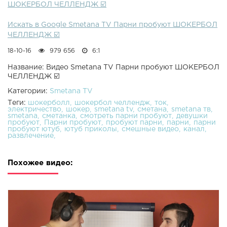
ШОКЕРБОЛ ЧЕЛЛЕНДЖ ☑️
Искать в Google Smetana TV Парни пробуют ШОКЕРБОЛ
ЧЕЛЛЕНДЖ ☑️
18-10-16
979 656
6:1
Название: Видео Smetana TV Парни пробуют ШОКЕРБОЛ
ЧЕЛЛЕНДЖ ☑️
Категории:
Smetana TV
Теги:
шокерболл
шокербол челлендж
ток
электричество
шокер
smetana tv
сметана
smetana тв
smetana
сметанка
смотреть парни пробуют
девушки
пробуют
Парни пробуют
пробуют парни
парни
парни
пробуют ютуб
ютуб приколы
смешные видео
канал
развлечение
Похожее видео: