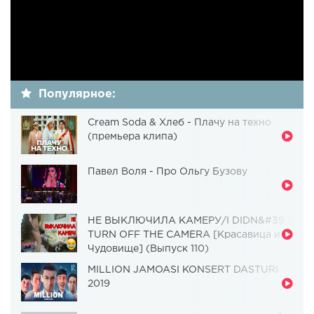
Популярное:
Cream Soda & Хлеб - Плачу на техно
(премьера клипа)
Павел Воля - Про Ольгу Бузову
НЕ ВЫКЛЮЧИЛА КАМЕРУ/I DIDN&#39;T
TURN OFF THE CAMERA [Красавица и
Чудовище] (Выпуск 110)
MILLION JAMOASI KONSERT DASTURI
2019